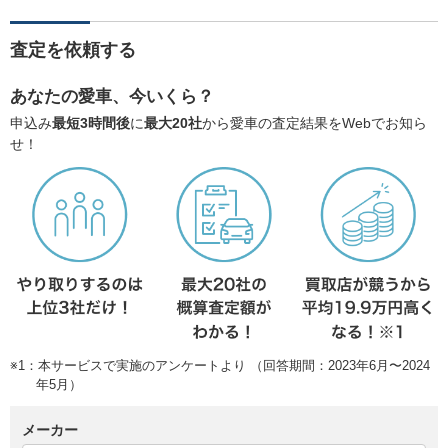
査定を依頼する
あなたの愛車、今いくら？
申込み
最短3時間後
に
最大20社
から愛車の査定結果をWebでお知ら
せ！
※1：本サービスで実施のアンケートより （回答期間：2023年6月〜2024
年5月）
メーカー