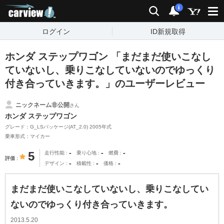
carview!
検索
通知
i
ログイン
ID新規取得
ホンダ ステップワゴン 「まだまだ使いこなし
ていないし、乗りこなしていないのでゆっくり
付き合っていきます。」のユーザーレビュー
ニックネーム非公開
さん
ホンダ ステップワゴン
グレード：G_LSパッケージ(AT_2.0) 2005年式
乗車形式：マイカー
-
-
-
5
走行性能
乗り心地
燃費
評価
-
-
-
デザイン
積載性
価格
まだまだ使いこなしていないし、乗りこなしてい
ないのでゆっくり付き合っていきます。
2013.5.20