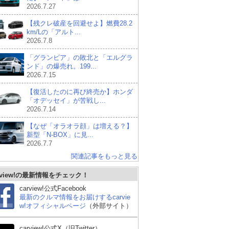
2026.7.27
【残クレ破産を回避せよ】燃費28.2
km/Lの「アルト...
2026.7.8
「グランビア」の敗北と「エルグラ
ンド」の爆売れ。199...
2026.7.15
【復活したのに再び終売か】ホンダ
「オデッセイ」が苦戦し...
2026.7.14
【なぜ「オラオラ顔」は増える？】
新型「N-BOX」に見...
2026.7.7
関連記事をもっと見る
rview!の最新情報をチェック！
carview!公式Facebook
最新のクルマ情報をお届けするcarvie
w!オフィシャルページ
（外部サイト）
carview!公式X（旧Twitter）