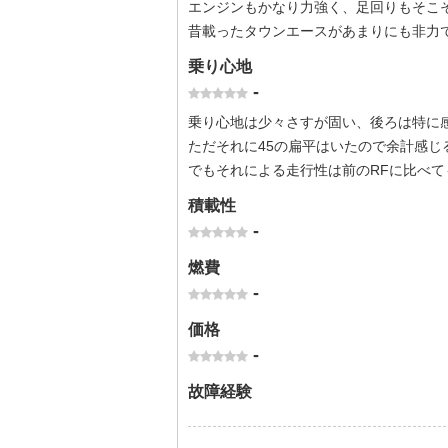
エンジンもかなり力強く、足回りもそこ
昔載ったタウンエースがあまりにも非力
乗り心地
-
乗り心地は少々さすが固い、後ろは特に
ただそれに45の扁平はいたので余計感じ
でもそれによる走行性は前のRFに比べ
積載性
-
燃費
-
価格
-
故障経験