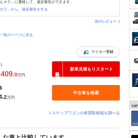
んカラ」に遷移して、違反報告ができます。
カラ」から、違反報告をする
次のレビュー
価一覧のページに戻る
マイカー登録
込）
新車見積もりスタート
409
.9
〜
万円
格
中古車を検索
4
.2
万円
ca
ステップワゴンの車買取相場を調べる
んな車と比較しています