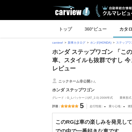
トップ
360°ビュー
カタ
carview!
新車カタログ
ホンダ(HONDA)
ステップワ
ホンダ ステップワゴン 「こ
車、スタイルも抜群ですし 
レビュー
ニックネーム非公開
さん
ホンダ ステップワゴン
グレード：G_Lパッケージ(AT_2.0) 2006年式
乗車形式
5
-
-
評価
走行性能
乗り心地
燃
このRGは車の楽しみを発見し
での中で一番好きな車です