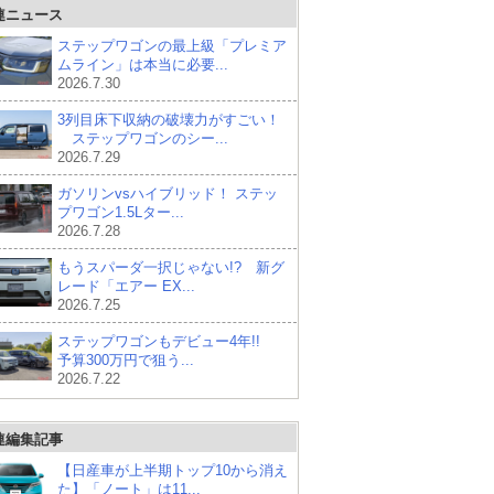
連ニュース
ステップワゴンの最上級「プレミア
ムライン」は本当に必要...
2026.7.30
3列目床下収納の破壊力がすごい！
ステップワゴンのシー...
2026.7.29
ガソリンvsハイブリッド！ ステッ
プワゴン1.5Lター...
2026.7.28
もうスパーダ一択じゃない!? 新グ
レード「エアー EX...
2026.7.25
ステップワゴンもデビュー4年!!
予算300万円で狙う...
2026.7.22
連編集記事
【日産車が上半期トップ10から消え
た】「ノート」は11...