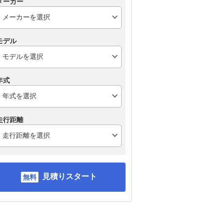
メーカー
モデル
年式
走行距離
見積りスタート