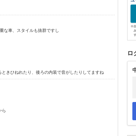
ユ
※
貴重な車、スタイルも抜群ですし
ロ
るときひねれたり、後ろの内装で音がしたりしてますね
から