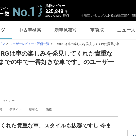
掲載レビュー
325,848
件
時点
※新車カタログのある自動車総合情報
2026.08.06
ログ
中古車検索
新車見積り
車買取
ニュース
ゴン
ユーザーレビュー・評価一覧
このRGは車の楽しみを発見してくれた貴重な車...
のRGは車の楽しみを発見してくれた貴重な
今までの中で一番好きな車です」のユーザー
：マイカー
-
-
-
-
費
デザイン
積載性
価格
てくれた貴重な車、スタイルも抜群ですし 今ま