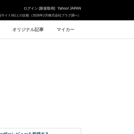
ログイン
[
新規取得
]
Yahoo! JAPAN
サイト5社との比較（2026年2月株式会社プラグ調べ）
オリジナル記事
マイカー