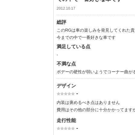
2012.10.17
総評
このRGは車の楽しみを発見してくれた
今までの中で一番好きな車です
満足している点
-
不満な点
ボデーの硬性が弱いようでコーナー曲が
デザイン
-
内装は褒めるべき点はありません
費用はその他の部分に十分かかってます
走行性能
-