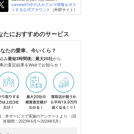
carview!の中の人がクルマ情報をポス
トする公式アカウント
（外部サイト）
なたにおすすめのサービス
日産 エルグランド
スズキ エブリイワゴン
ト
あなたの愛車、今いくら？
込み
最短3時間後
に
最大20社
から
車の査定結果をWebでお知らせ！
1：本サービスで実施のアンケートより （回
答期間：2023年6月〜2024年5月）