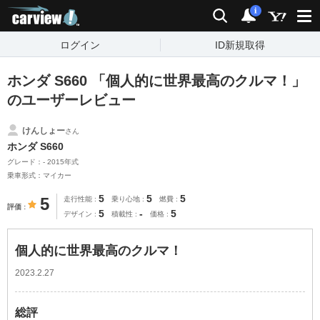
carview!
検索
通知
i
ログイン
ID新規取得
ホンダ S660 「個人的に世界最高のクルマ！」
のユーザーレビュー
けんしょー
さん
ホンダ S660
グレード：- 2015年式
乗車形式：マイカー
5
5
5
5
走行性能
乗り心地
燃費
評価
5
-
5
デザイン
積載性
価格
個人的に世界最高のクルマ！
2023.2.27
総評