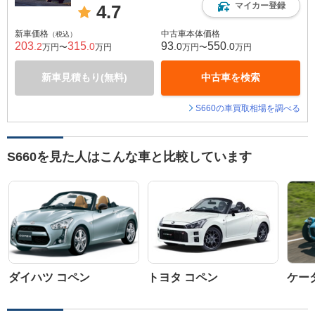
マイカー登録
4.7
新車価格
中古車本体価格
（税込）
203
315
93
550
.2
.0
.0
.0
万円〜
万円
万円〜
万円
新車見積もり(無料)
中古車を検索
S660の車買取相場を調べる
S660を見た人はこんな車と比較しています
ダイハツ コペン
トヨタ コペン
ケータ