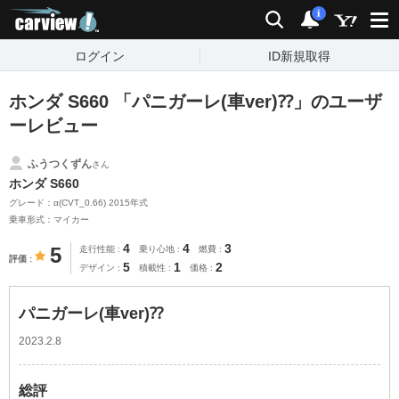
carview!
検索
通知
i
ログイン
ID新規取得
ホンダ S660 「パニガーレ(車ver)⁇」のユーザ
ーレビュー
ふうつくずん
さん
ホンダ S660
グレード：α(CVT_0.66) 2015年式
乗車形式：マイカー
4
4
3
5
走行性能
乗り心地
燃費
評価
5
1
2
デザイン
積載性
価格
パニガーレ(車ver)⁇
2023.2.8
総評