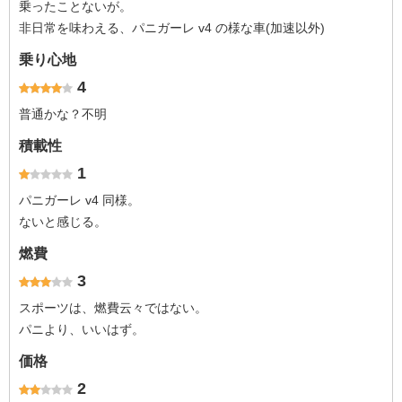
乗ったことないが。
非日常を味わえる、パニガーレ v4 の様な車(加速以外)
乗り心地
4
普通かな？不明
積載性
1
パニガーレ v4 同様。
ないと感じる。
燃費
3
スポーツは、燃費云々ではない。
パニより、いいはず。
価格
2