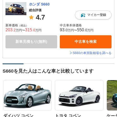
ホンダ S660
総合評価
マイカー登録
4.7
新車価格
中古車本体価格
（税込）
203
315
93
550
.2
.0
.0
.0
万円〜
万円
万円〜
万円
新車見積もり(無料)
中古車を検索
S660の車買取相場を調べる
S660を見た人はこんな車と比較しています
ダイハツ コペン
トヨタ コペン
ケータ