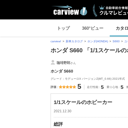
トップ
360°ビュー
カタ
carview!
新車カタログ
ホンダ(HONDA)
S660
ユ
ホンダ S660 「1/1スケ
珈琲野郎
さん
ホンダ S660
グレード：モデューロX バージョンZ(MT_0.66) 2021年式
5
5
5
評価
走行性能
乗り心地
1/1スケールのホビーカー
2021.12.30
総評