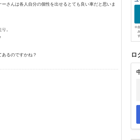
ユ
ナーさんは各人自分の個性を出せるとても良い車だと思いま
※
走り。
w
ロ
てあるのですかね？