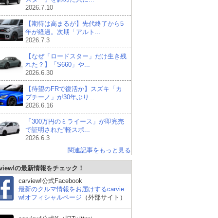
2026.7.10
【期待は高まるが】先代終了から5
年が経過。次期「アルト...
2026.7.3
【なぜ「ロードスター」だけ生き残
れた？】「S660」や...
2026.6.30
【待望のFRで復活か】スズキ「カ
プチーノ」が30年ぶり...
2026.6.16
「300万円のミライース」が即完売
で証明された“軽スポ...
2026.6.3
関連記事をもっと見る
rview!の最新情報をチェック！
carview!公式Facebook
最新のクルマ情報をお届けするcarvie
w!オフィシャルページ
（外部サイト）