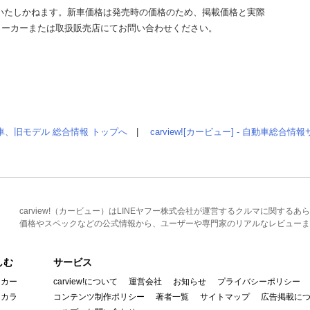
いたしかねます。新車価格は発売時の価格のため、掲載価格と実際
メーカーまたは取扱販売店にてお問い合わせください。
車、旧モデル 総合情報 トップへ
|
carview![カービュー] - 自動車総合
carview!（カービュー）はLINEヤフー株式会社が運営するクルマに関す
価格やスペックなどの公式情報から、ユーザーや専門家のリアルなレビューま
しむ
サービス
イカー
carview!について
運営会社
お知らせ
プライバシーポリシー
んカラ
コンテンツ制作ポリシー
著者一覧
サイトマップ
広告掲載に