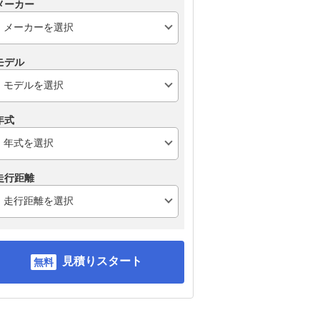
メーカー
モデル
年式
走行距離
見積りスタート