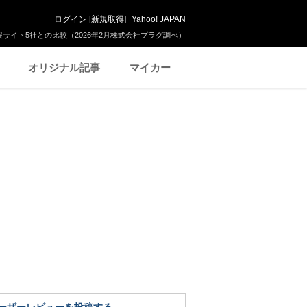
ログイン
[
新規取得
]
Yahoo! JAPAN
サイト5社との比較（2026年2月株式会社プラグ調べ）
オリジナル記事
マイカー