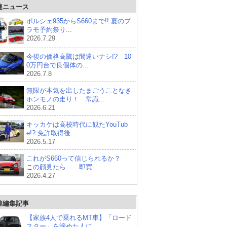
連ニュース
ポルシェ935からS660まで!! 夏のプ
ラモ予約祭り...
2026.7.29
今後の価格高騰は間違いナシ!? 10
0万円台で良個体の...
2026.7.8
無限が本気を出したまごうことなき
ホンモノの走り！ 常識...
2026.6.21
キッカケは高校時代に観たYouTub
e!? 免許取得後...
2026.5.17
これがS660って信じられるか？
この顔見たら……即買...
2026.4.27
連編集記事
【家族4人で乗れるMT車】「ロード
スター」を諦めた人に...