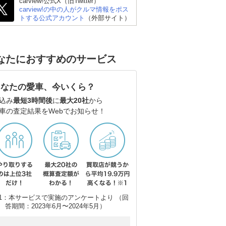
carview!公式X（旧Twitter）
carview!の中の人がクルマ情報をポス
トする公式アカウント
（外部サイト）
なたにおすすめのサービス
あなたの愛車、今いくら？
込み
最短3時間後
に
最大20社
から
車の査定結果をWebでお知らせ！
1：本サービスで実施のアンケートより （回
答期間：2023年6月〜2024年5月）