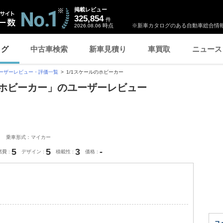
掲載レビュー
325,854
件
時点
※新車カタログのある自動車総合情報
2026.08.06
ログ
中古車検索
新車見積り
車買取
ニュース
ーザーレビュー・評価一覧
1/1スケールのホビーカー
ールのホビーカー」のユーザーレビュー
乗車形式：マイカー
5
5
3
-
燃費
デザイン
積載性
価格