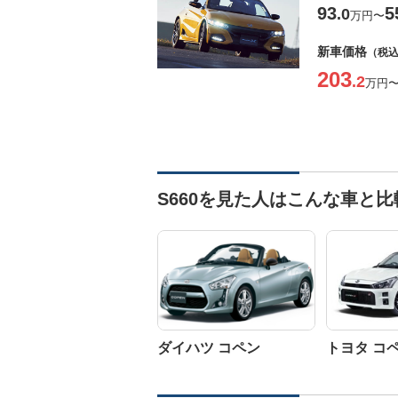
93
5
.0
万円
〜
新車価格
（税
203
.2
万円
S660を見た人はこんな車と
ダイハツ コペン
トヨタ コ