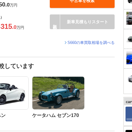
中古車を検索
50
.0
万円
込）
新車見積もりスタート
315
.0
〜
万円
S660の車買取相場を調べる
比較しています
ca
ペン
ケータハム セブン170