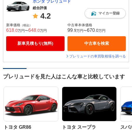
ホンダ プレリュード
総合評価
マイカー登録
4.2
新車価格
中古車本体価格
（税込）
618
648
99
670
.0
.0
.9
.0
万円〜
万円
万円〜
万円
新車見積もり(無料)
中古車を検索
プレリュードの車買取相場を調べる
プレリュードを見た人はこんな車と比較しています
トヨタ GR86
トヨタ スープラ
スバル