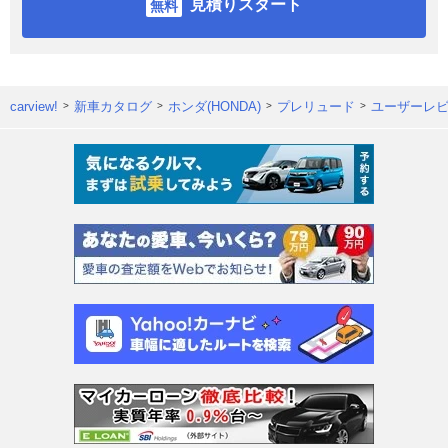
見積りスタート
carview!
新車カタログ
ホンダ(HONDA)
プレリュード
ユーザーレ