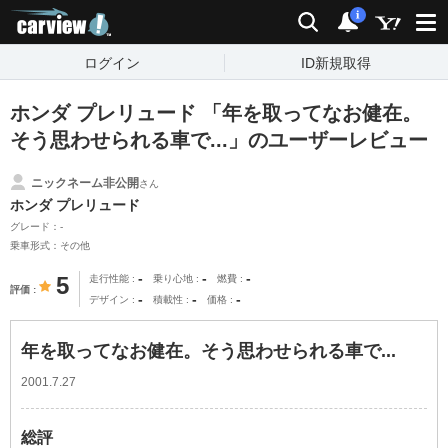
carview!
検索
通知
i
ログイン
ID新規取得
ホンダ プレリュード 「年を取ってなお健在。
そう思わせられる車で...」のユーザーレビュー
ニックネーム非公開
さん
ホンダ プレリュード
グレード：-
乗車形式：その他
-
-
-
5
走行性能
乗り心地
燃費
評価
-
-
-
デザイン
積載性
価格
年を取ってなお健在。そう思わせられる車で...
2001.7.27
総評