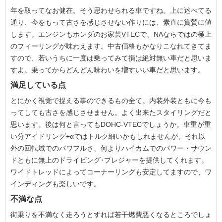
年を取ってなお健在。そう思わせられる車ですね。上に述べてる
通り、今をもって古さを感じさせない作りには、素直に賞賛に値
します。エンジンもホンダのお家芸VTECで、NAならではの極上
のフィーリングが味わえます。中古価格もかなりこなれてきてま
すので、若いうちに一度は乗ってみて損は絶対無い車だと思いま
すよ。乗ってからどんどん味わいを増すいい車だと思います。
満足している点
とにかく視覚で捉える事のできるもの全て。内装外装ともに今も
ってしても古さを感じさせません。よく出来たスタイリングだと
思います。後は何と言ってもDOHC-VTECでしょうか。車重が重
い分アイドリング+αではトルク細いかもしれませんが、それ以
外の回転域でのパワフルさ、何よりハイカムでのパワー・サウン
ドともに無上のドライビング･プレジャーを提供してくれます。
ワイドトレッドによってコーナーリングも安定してますので、ワ
インディングも楽しいです。
不満な点
街乗りを不満なく走ろうとすれば若干燃費悪くなるところでしょ