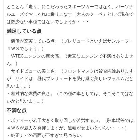
とことん「走り」にこだわったスポーツカーではなく、パーソナ
ルユーズでおしゃれに乗りこなす「大人のクーペ」として現在で
は数少ない車種ではないでしょうか・・・
満足している点
・装備が充実している点。（プレリュードといえばサンルーフ・
４ＷＳでしょう。）
・V-TECエンジンの爽快感。（素直なエンジンで不満はありませ
ん。）
・サイドビューの美しさ。（フロントマスクは賛否両論あります
が、サイドは、歴代プレリュードを受け継ぐ美しいフォルムだと
思います。）
・相対的な燃費の良さ。（この種の車としては、そこそこではな
いかと思います。）
不満な点
・ボディーが若干大きく取り回しが苦労する点。（駐車場等では
４ＷＳが威力を発揮しますが、道幅がせまいとつらい・・・）
・純正ナビの画面が下すぎて見づらい。