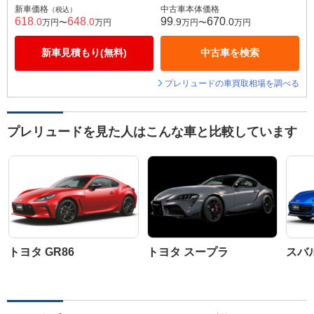
新車価格
中古車本体価格
（税込）
618
648
99
670
.0
.0
.9
.0
万円〜
万円
万円〜
万円
新車見積もり(無料)
中古車を検索
プレリュードの車買取相場を調べる
プレリュードを見た人はこんな車と比較しています
トヨタ GR86
トヨタ スープラ
スバル