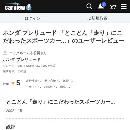
carview!
検索
通知
i
ログイン
ID新規取得
ホンダ プレリュード 「とことん「走り」にこ
だわったスポーツカー...」のユーザーレビュー
ニックネーム非公開
さん
ホンダ プレリュード
グレード：SiR_4WS(AT_2.2) 1997年式
乗車形式：その他
-
-
-
5
走行性能
乗り心地
燃費
評価
-
-
-
デザイン
積載性
価格
とことん「走り」にこだわったスポーツカー...
2002.1.15
総評