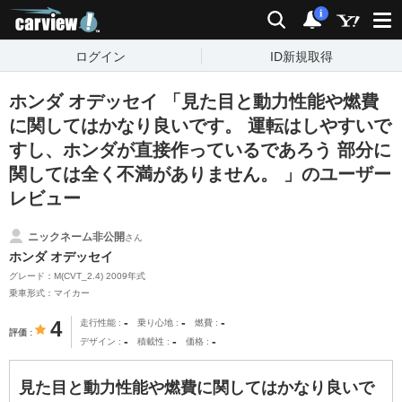
carview!
検索
通知
i
ログイン
ID新規取得
ホンダ オデッセイ 「見た目と動力性能や燃費
に関してはかなり良いです。 運転はしやすいで
すし、ホンダが直接作っているであろう 部分に
関しては全く不満がありません。 」のユーザー
レビュー
ニックネーム非公開
さん
ホンダ オデッセイ
グレード：M(CVT_2.4) 2009年式
乗車形式：マイカー
-
-
-
4
走行性能
乗り心地
燃費
評価
-
-
-
デザイン
積載性
価格
見た目と動力性能や燃費に関してはかなり良いで