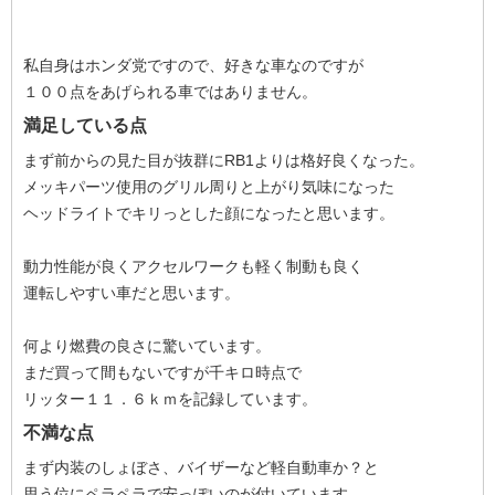
私自身はホンダ党ですので、好きな車なのですが
１００点をあげられる車ではありません。
満足している点
まず前からの見た目が抜群にRB1よりは格好良くなった。
メッキパーツ使用のグリル周りと上がり気味になった
ヘッドライトでキリっとした顔になったと思います。
動力性能が良くアクセルワークも軽く制動も良く
運転しやすい車だと思います。
何より燃費の良さに驚いています。
まだ買って間もないですが千キロ時点で
リッター１１．６ｋｍを記録しています。
不満な点
まず内装のしょぼさ、バイザーなど軽自動車か？と
思う位にペラペラで安っぽいのが付いています。