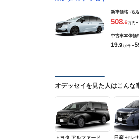
新車価格
（税
508
.6
万円
中古車本体価
19
5
.9
万円
〜
オデッセイを見た人はこんな
トヨタ アルファード
日産 セレ