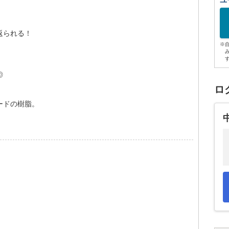
ユ
返られる！
※
◎
ロ
ードの樹脂。