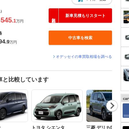
込）
新車見積もりスタート
545
.1
〜
万円
格
中古車を検索
94
.9
万円
オデッセイの車買取相場を調べる
車と比較しています
ca
Nex
t
ナ
トヨタ シエンタ
三菱 デリカD:5