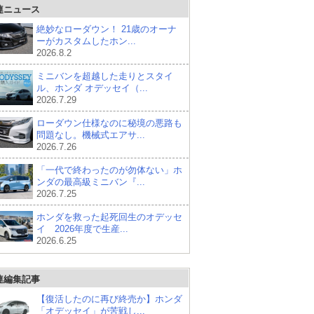
連ニュース
絶妙なローダウン！ 21歳のオーナ
ーがカスタムしたホン...
2026.8.2
ミニバンを超越した走りとスタイ
ル、ホンダ オデッセイ（...
2026.7.29
ローダウン仕様なのに秘境の悪路も
問題なし。機械式エアサ...
2026.7.26
「一代で終わったのが勿体ない」ホ
ンダの最高級ミニバン『...
2026.7.25
ホンダを救った起死回生のオデッセ
イ 2026年度で生産...
2026.6.25
連編集記事
【復活したのに再び終売か】ホンダ
「オデッセイ」が苦戦し...