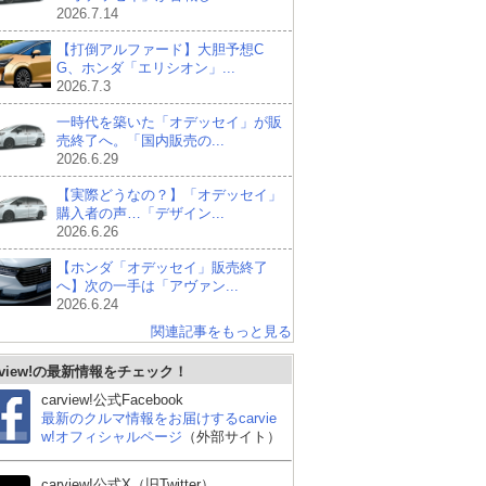
2026.7.14
【打倒アルファード】大胆予想C
G、ホンダ「エリシオン」...
2026.7.3
一時代を築いた「オデッセイ」が販
売終了へ。「国内販売の...
2026.6.29
【実際どうなの？】「オデッセイ」
購入者の声…「デザイン...
2026.6.26
【ホンダ「オデッセイ」販売終了
へ】次の一手は「アヴァン...
2026.6.24
関連記事をもっと見る
rview!の最新情報をチェック！
carview!公式Facebook
最新のクルマ情報をお届けするcarvie
w!オフィシャルページ
（外部サイト）
日産 エルグランド
スズキ エブリイワゴン
ト
carview!公式X（旧Twitter）