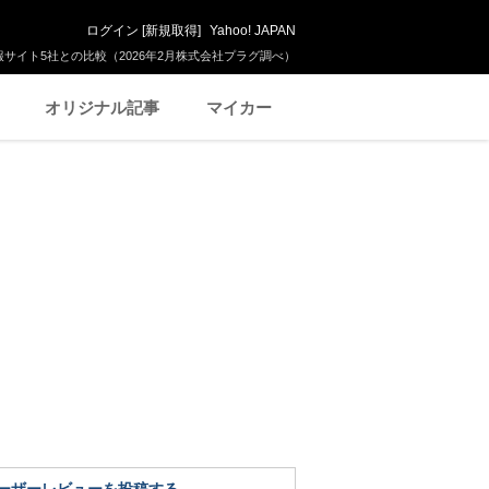
ログイン
[
新規取得
]
Yahoo! JAPAN
サイト5社との比較（2026年2月株式会社プラグ調べ）
オリジナル記事
マイカー