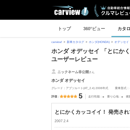
トップ
360°ビュー
カタ
carview!
新車カタログ
ホンダ(HONDA)
オデッセイ
ホンダ オデッセイ 「とにかく
ユーザーレビュー
ニックネーム非公開
さん
ホンダ オデッセイ
グレード：アブソルート(AT_2.4) 2006年式
乗車形式：
5
-
-
評価
走行性能
乗り心地
燃
とにかくカッコイイ！ 発売されて
2007.2.4