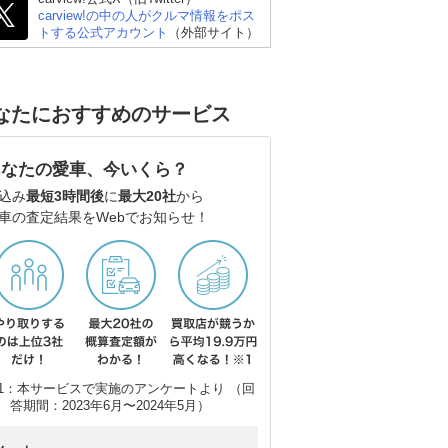
carview!の中の人がクルマ情報をポス
トする公式アカウント
（外部サイト）
なたにおすすめのサービス
あなたの愛車、今いくら？
込み
最短3時間後
に
最大20社
から
車の査定結果をWebでお知らせ！
1：本サービスで実施のアンケートより （回
答期間：2023年6月〜2024年5月）