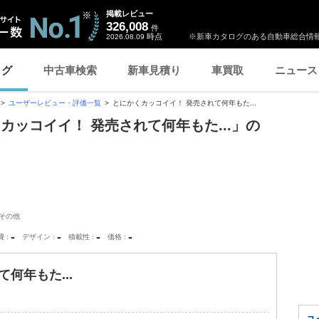
掲載レビュー
326,008
件
時点
※新車カタログのある自動車総合情報
2026.08.09
ログ
中古車検索
新車見積り
車買取
ニュース
ユーザーレビュー・評価一覧
とにかくカッコイイ！ 発売されて何年もた...
カッコイイ！ 発売されて何年もた...」の
その他
-
-
-
-
費
デザイン
積載性
価格
何年もた...