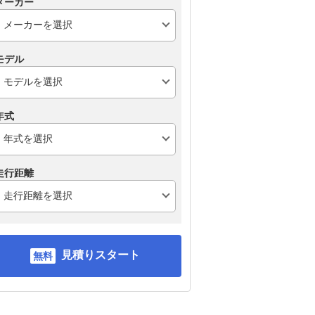
メーカー
モデル
年式
走行距離
見積りスタート