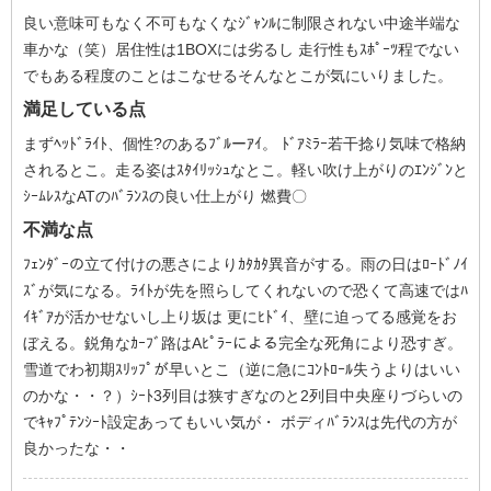
良い意味可もなく不可もなくなｼﾞｬﾝﾙに制限されない中途半端な
車かな（笑）居住性は1BOXには劣るし 走行性もｽﾎﾟｰﾂ程でない
でもある程度のことはこなせるそんなとこが気にいりました。
満足している点
まずﾍｯﾄﾞﾗｲﾄ、個性?のあるﾌﾞﾙーｱｲ。 ﾄﾞｱﾐﾗｰ若干捻り気味で格納
されるとこ。走る姿はｽﾀｲﾘｯｼｭなとこ。軽い吹け上がりのｴﾝｼﾞﾝと
ｼｰﾑﾚｽなATのﾊﾞﾗﾝｽの良い仕上がり 燃費〇
不満な点
ﾌｪﾝﾀﾞｰの立て付けの悪さによりｶﾀｶﾀ異音がする。雨の日はﾛｰﾄﾞﾉｲ
ｽﾞが気になる。ﾗｲﾄが先を照らしてくれないので恐くて高速ではﾊ
ｲｷﾞｱが活かせないし上り坂は 更にﾋﾄﾞｲ、壁に迫ってる感覚をお
ぼえる。鋭角なｶｰﾌﾞ路はAﾋﾟﾗｰによる完全な死角により恐すぎ。
雪道でわ初期ｽﾘｯﾌﾟが早いとこ（逆に急にｺﾝﾄﾛｰﾙ失うよりはいい
のかな・・？）ｼｰﾄ3列目は狭すぎなのと2列目中央座りづらいの
でｷｬﾌﾟﾃﾝｼｰﾄ設定あってもいい気が・ ボディﾊﾞﾗﾝｽは先代の方が
良かったな・・