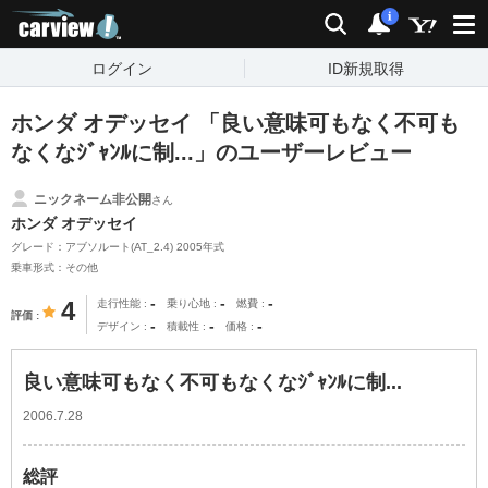
carview!
検索
通知
i
ログイン
ID新規取得
ホンダ オデッセイ 「良い意味可もなく不可も
なくなｼﾞｬﾝﾙに制...」のユーザーレビュー
ニックネーム非公開
さん
ホンダ オデッセイ
グレード：アブソルート(AT_2.4) 2005年式
乗車形式：その他
-
-
-
4
走行性能
乗り心地
燃費
評価
-
-
-
デザイン
積載性
価格
良い意味可もなく不可もなくなｼﾞｬﾝﾙに制...
2006.7.28
総評