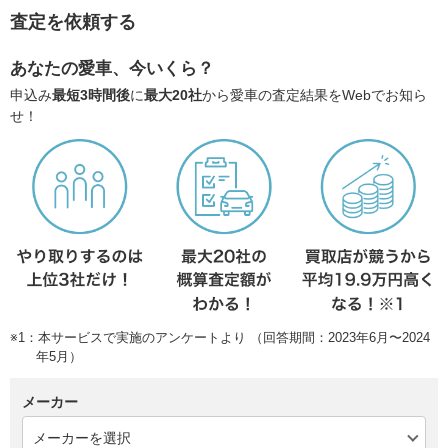
査定を依頼する
あなたの愛車、今いくら？
申込み
最短3時間後
に
最大20社
から愛車の査定結果をWebでお知ら
せ！
※1：本サービスで実施のアンケートより （回答期間：2023年6月〜2024
年5月）
メーカー