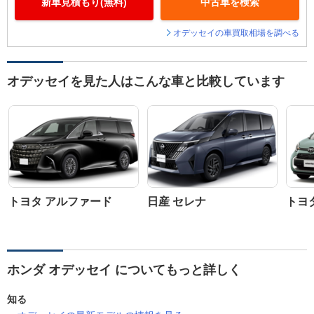
新車見積もり(無料)
中古車を検索
オデッセイの車買取相場を調べる
オデッセイを見た人はこんな車と比較しています
トヨタ アルファード
日産 セレナ
トヨ
ホンダ オデッセイ についてもっと詳しく
知る