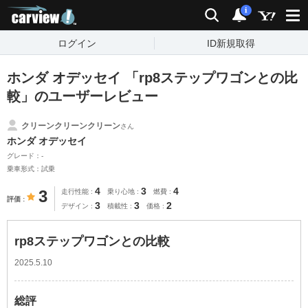
carview!
検索
通知
i
ログイン
ID新規取得
ホンダ オデッセイ 「rp8ステップワゴンとの比
較」のユーザーレビュー
クリーンクリーンクリーン
さん
ホンダ オデッセイ
グレード：-
乗車形式：試乗
4
3
4
3
走行性能
乗り心地
燃費
評価
3
3
2
デザイン
積載性
価格
rp8ステップワゴンとの比較
2025.5.10
総評