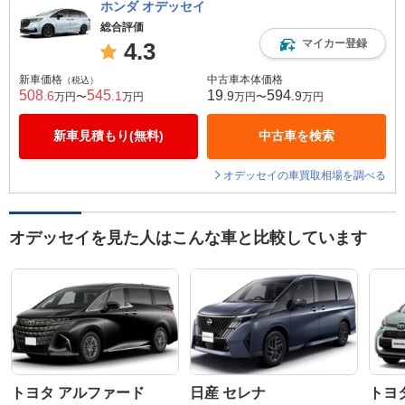
ホンダ オデッセイ
総合評価
マイカー登録
4.3
新車価格
中古車本体価格
（税込）
508
545
19
594
.6
.1
.9
.9
万円〜
万円
万円〜
万円
新車見積もり(無料)
中古車を検索
オデッセイの車買取相場を調べる
オデッセイを見た人はこんな車と比較しています
トヨタ アルファード
日産 セレナ
トヨ