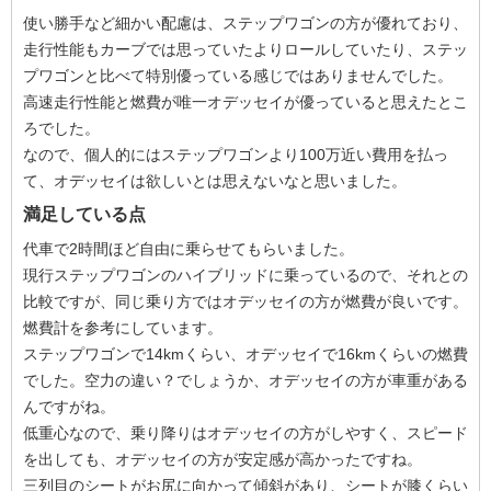
使い勝手など細かい配慮は、ステップワゴンの方が優れており、
走行性能もカーブでは思っていたよりロールしていたり、ステッ
プワゴンと比べて特別優っている感じではありませんでした。
高速走行性能と燃費が唯一オデッセイが優っていると思えたとこ
ろでした。
なので、個人的にはステップワゴンより100万近い費用を払っ
て、オデッセイは欲しいとは思えないなと思いました。
満足している点
代車で2時間ほど自由に乗らせてもらいました。
現行ステップワゴンのハイブリッドに乗っているので、それとの
比較ですが、同じ乗り方ではオデッセイの方が燃費が良いです。
燃費計を参考にしています。
ステップワゴンで14kmくらい、オデッセイで16kmくらいの燃費
でした。空力の違い？でしょうか、オデッセイの方が車重がある
んですがね。
低重心なので、乗り降りはオデッセイの方がしやすく、スピード
を出しても、オデッセイの方が安定感が高かったですね。
三列目のシートがお尻に向かって傾斜があり、シートが膝くらい