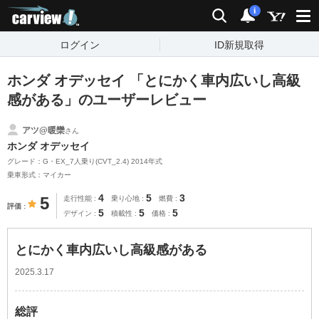
carview!
検索
通知
i
ログイン
ID新規取得
ホンダ オデッセイ 「とにかく車内広いし高級
感がある」のユーザーレビュー
アツ@暖欒
さん
ホンダ オデッセイ
グレード：G・EX_7人乗り(CVT_2.4) 2014年式
乗車形式：マイカー
4
5
3
5
走行性能
乗り心地
燃費
評価
5
5
5
デザイン
積載性
価格
とにかく車内広いし高級感がある
2025.3.17
総評