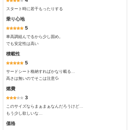
4
スタート時に若干もったりする
乗り心地
5
車高調組んでるから少し固め。
でも安定性は高い
積載性
5
サードシート格納すればかなり載る…
高さは無いのでそこは注意💦
燃費
3
このサイズならまぁまぁなんだろうけど…
もう少し欲しいな…
価格