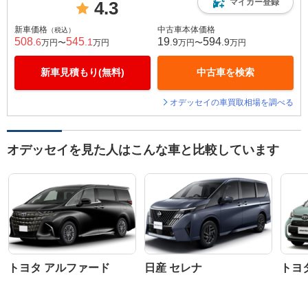
マイカー登録
4.3
新車価格
中古車本体価格
（税込）
508
545
19
594
.6
.1
.9
.9
万円〜
万円
万円〜
万円
新車見積もり(無料)
中古車を検索
オデッセイの車買取相場を調べる
オデッセイを見た人はこんな車と比較しています
トヨタ アルファード
日産 セレナ
トヨ