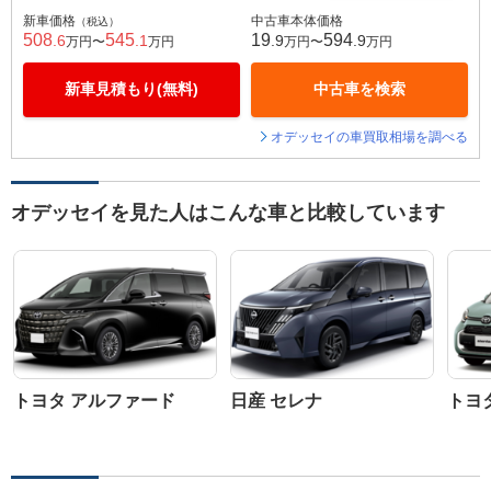
新車価格
中古車本体価格
（税込）
508
545
19
594
.6
.1
.9
.9
万円〜
万円
万円〜
万円
新車見積もり(無料)
中古車を検索
オデッセイの車買取相場を調べる
オデッセイを見た人はこんな車と比較しています
トヨタ アルファード
日産 セレナ
トヨ