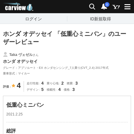
carview!
検索
通知
i
ログイン
ID新規取得
ホンダ オデッセイ 「低重心ミニバン」のユー
ザーレビュー
Taka ヴェゼル
さん
ホンダ オデッセイ
グレード：アブソルート・EX ホンダセンシング_7人乗り(CVT_2.4) 2017年式
乗車形式：マイカー
4
2
3
4
走行性能
乗り心地
燃費
評価
5
4
3
デザイン
積載性
価格
低重心ミニバン
2021.2.25
総評