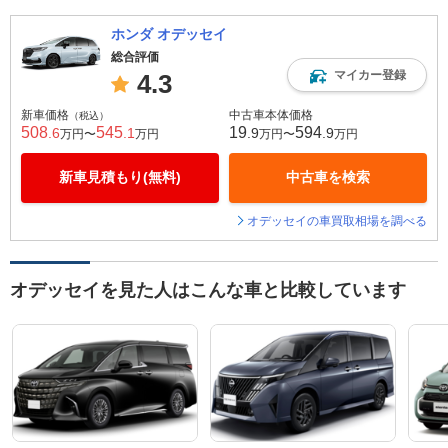
ホンダ オデッセイ
総合評価
マイカー登録
4.3
新車価格
中古車本体価格
（税込）
508
545
19
594
.6
.1
.9
.9
万円〜
万円
万円〜
万円
新車見積もり(無料)
中古車を検索
オデッセイの車買取相場を調べる
オデッセイを見た人はこんな車と比較しています