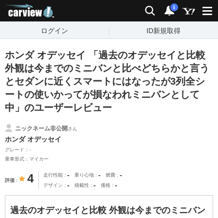
carview!
検索
通知
i
ログイン
ID新規取得
ホンダ オデッセイ 「過去のオデッセイと比較
外観は今までのミニバンと比べどちらかと言う
とセダンに近くスマートにはなったが3列全シ
ートの使いかってが損なわれミニバンとして
中」のユーザーレビュー
ニックネーム非公開
さん
ホンダ オデッセイ
グレード：-
乗車形式：マイカー
-
-
-
4
走行性能
乗り心地
燃費
評価
-
-
-
デザイン
積載性
価格
過去のオデッセイと比較 外観は今までのミニバン