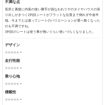
不満な点
長所と裏腹に内装の使い勝手が損なわれリヤのタイヤハウスの張
り出しがきつく2列目シートがフラットな位置まで倒れず中途半
端。今までとは違ってシートのバリエーションが選べ無くなった
のも不満ですね。
3列目のシートは使う事が無いぐらい使いづらくなりました。
デザイン
-
走行性能
-
乗り心地
-
積載性
-