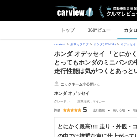
トップ
360°ビュー
カタ
carview!
新車カタログ
ホンダ(HONDA)
オデッセイ
ホンダ オデッセイ 「とにかく
とってもホンダのミニバンの
走行性能は気がつくとあっと
ニックネーム非公開
さん
ホンダ オデッセイ
グレード：-
乗車形式：マイカー
5
-
-
評価
走行性能
乗り心地
燃
とにかく最高!!!! 走り・外
の中では抜群な車に仕上がって