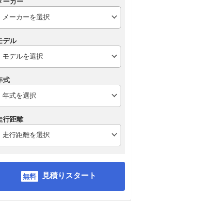
メーカー
モデル
年式
走行距離
見積りスタート