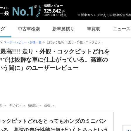
掲載レビュー
325,842
件
時点
※新車カタログのある自動車総合情報
2026.08.06
ログ
中古車検索
新車見積り
車買取
ニュース
ユーザーレビュー・評価一覧
とにかく最高!!!! 走り・外観・コックピッ...
最高!!!! 走り・外観・コックピットどれを
中では抜群な車に仕上がっている。高速の
いう間に」のユーザーレビュー
-
-
-
-
費
デザイン
積載性
価格
観・コックピットどれをとってもホンダのミニバン
いる。高速の走行性能は気がつくとあっという