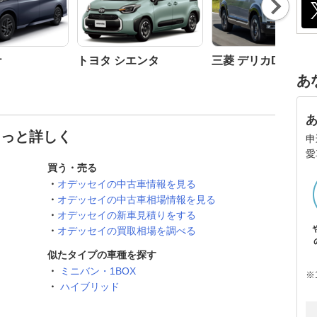
Nex
t
ナ
トヨタ シエンタ
三菱 デリカD:5
あ
もっと詳しく
申
愛
買う・売る
オデッセイの中古車情報を見る
オデッセイの中古車相場情報を見る
オデッセイの新車見積りをする
オデッセイの買取相場を調べる
似たタイプの車種を探す
ミニバン・1BOX
※
ハイブリッド