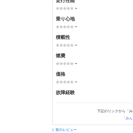
走行性能
-
乗り心地
-
積載性
-
燃費
-
価格
-
故障経験
下記のリンクから「み
「みん
前のレビュー