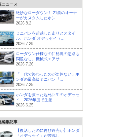
連ニュース
絶妙なローダウン！ 21歳のオーナ
ーがカスタムしたホン...
2026.8.2
ミニバンを超越した走りとスタイ
ル、ホンダ オデッセイ（...
2026.7.29
ローダウン仕様なのに秘境の悪路も
問題なし。機械式エアサ...
2026.7.26
「一代で終わったのが勿体ない」ホ
ンダの最高級ミニバン『...
2026.7.25
ホンダを救った起死回生のオデッセ
イ 2026年度で生産...
2026.6.25
連編集記事
【復活したのに再び終売か】ホンダ
「オデッセイ」が苦戦し...