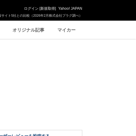
ログイン
[
新規取得
]
Yahoo! JAPAN
サイト5社との比較（2026年2月株式会社プラグ調べ）
オリジナル記事
マイカー