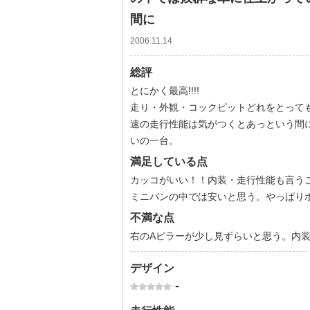
間に
2006.11.14
総評
とにかく最高!!!!
走り・外観・コックピットどれをとって
速の走行性能は気がつくとあっという間に
いの一台。
満足している点
カッコがいい！！内装・走行性能も言う
ミニバンの中では安いと思う。やっぱり
不満な点
右のAピラーが少し見ずらいと思う。内
デザイン
-