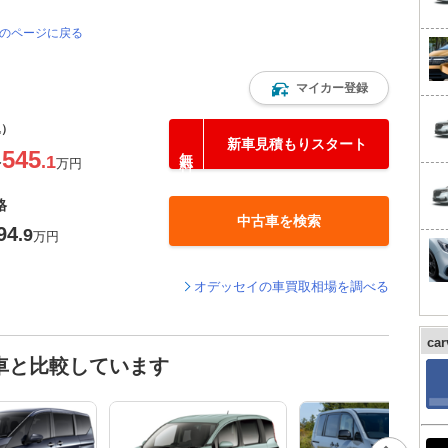
覧のページに戻る
マイカー登録
込）
新車見積もりスタート
545
.1
〜
万円
格
中古車を検索
94
.9
万円
オデッセイの車買取相場を調べる
ca
車と比較しています