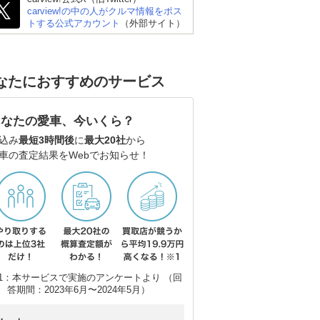
carview!の中の人がクルマ情報をポス
トする公式アカウント
（外部サイト）
日産 エルグランド
スズキ エブリイワゴン
ト
なたにおすすめのサービス
あなたの愛車、今いくら？
込み
最短3時間後
に
最大20社
から
車の査定結果をWebでお知らせ！
1：本サービスで実施のアンケートより （回
答期間：2023年6月〜2024年5月）