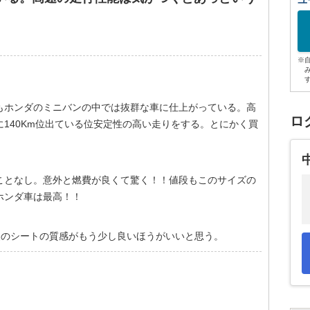
ユ
※
もホンダのミニバンの中では抜群な車に仕上がっている。高
ロ
140Km位出ている位安定性の高い走りをする。とにかく買
ことなし。意外と燃費が良くて驚く！！値段もこのサイズの
ホンダ車は最高！！
装のシートの質感がもう少し良いほうがいいと思う。