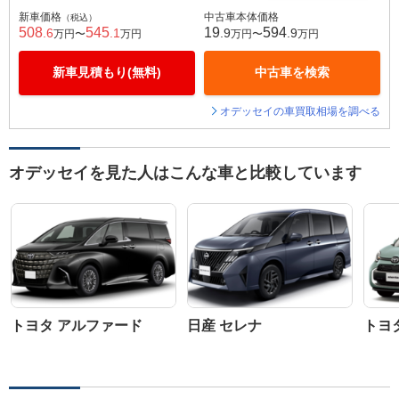
新車価格
中古車本体価格
（税込）
508
545
19
594
.6
.1
.9
.9
万円〜
万円
万円〜
万円
新車見積もり(無料)
中古車を検索
オデッセイの車買取相場を調べる
オデッセイを見た人はこんな車と比較しています
トヨタ アルファード
日産 セレナ
トヨ