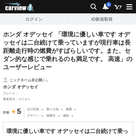
carview!
検索
通知
i
ログイン
ID新規取得
ホンダ オデッセイ 「環境に優しい車です オデ
ッセイは二台続けて乗っていますが現行車は長
距離走行時の燃費がすばらしいです。また、セ
ダン的な感じで乗れるのも満足です。 高速」の
ユーザーレビュー
ニックネーム非公開
さん
ホンダ オデッセイ
グレード：-
乗車形式：マイカー
-
-
-
5
走行性能
乗り心地
燃費
評価
-
-
-
デザイン
積載性
価格
環境に優しい車です オデッセイは二台続けて乗っ