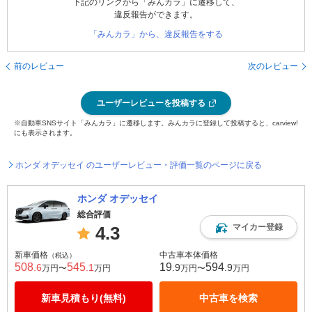
下記のリンクから「みんカラ」に遷移して、
違反報告ができます。
「みんカラ」から、違反報告をする
前のレビュー
次のレビュー
ユーザーレビューを投稿する
※自動車SNSサイト「みんカラ」に遷移します。みんカラに登録して投稿すると、carview!
にも表示されます。
ホンダ オデッセイ のユーザーレビュー・評価一覧のページに戻る
ホンダ オデッセイ
総合評価
マイカー登録
4.3
新車価格
中古車本体価格
（税込）
508
545
19
594
.6
.1
.9
.9
万円〜
万円
万円〜
万円
新車見積もり(無料)
中古車を検索