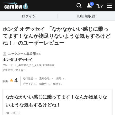
carview!
検索
通知
i
ログイン
ID新規取得
ホンダ オデッセイ 「なかなかいい感じに乗っ
てます！なんか物足りないような気もするけど
ね！」のユーザーレビュー
ニックネーム非公開
さん
ホンダ オデッセイ
グレード：L_4WD(AT_2.3_7人乗) 2001年式
乗車形式：マイカー
-
-
-
4
走行性能
乗り心地
燃費
評価
-
-
-
デザイン
積載性
価格
なかなかいい感じに乗ってます！なんか物足りな
いような気もするけどね！
2013.5.13