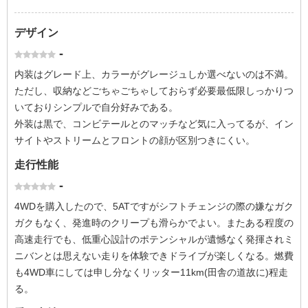
デザイン
-
内装はグレード上、カラーがグレージュしか選べないのは不満。
ただし、収納などごちゃごちゃしておらず必要最低限しっかりつ
いておりシンプルで自分好みである。
外装は黒で、コンビテールとのマッチなど気に入ってるが、イン
サイトやストリームとフロントの顔が区別つきにくい。
走行性能
-
4WDを購入したので、5ATですがシフトチェンジの際の嫌なガク
ガクもなく、発進時のクリープも滑らかでよい。またある程度の
高速走行でも、低重心設計のポテンシャルが遺憾なく発揮されミ
ニバンとは思えない走りを体験できドライブが楽しくなる。燃費
も4WD車にしては申し分なくリッター11km(田舎の道故に)程走
る。