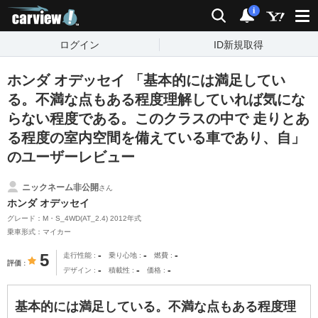
carview!
検索
通知
i
ログイン
ID新規取得
ホンダ オデッセイ 「基本的には満足してい
る。不満な点もある程度理解していれば気にな
らない程度である。このクラスの中で 走りとあ
る程度の室内空間を備えている車であり、自」
のユーザーレビュー
ニックネーム非公開
さん
ホンダ オデッセイ
グレード：M・S_4WD(AT_2.4) 2012年式
乗車形式：マイカー
-
-
-
5
走行性能
乗り心地
燃費
評価
-
-
-
デザイン
積載性
価格
基本的には満足している。不満な点もある程度理