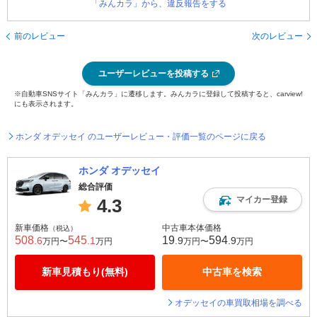
「みんカラ」から、違反報告をする
前のレビュー
次のレビュー
ユーザーレビューを投稿する
※自動車SNSサイト「みんカラ」に遷移します。みんカラに登録して投稿すると、carview!
にも表示されます。
ホンダ オデッセイ のユーザーレビュー・評価一覧のページに戻る
ホンダ オデッセイ
総合評価
マイカー登録
4.3
新車価格
中古車本体価格
（税込）
508
545
19
594
.6
.1
.9
.9
万円〜
万円
万円〜
万円
新車見積もり(無料)
中古車を検索
オデッセイの車買取相場を調べる