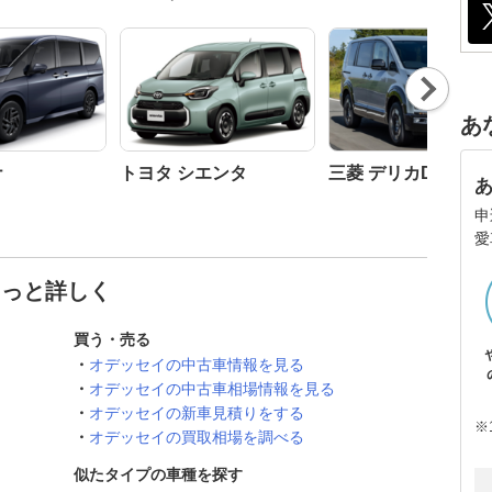
Nex
t
あ
ナ
トヨタ シエンタ
三菱 デリカD:5
申
愛
もっと詳しく
買う・売る
オデッセイの中古車情報を見る
オデッセイの中古車相場情報を見る
オデッセイの新車見積りをする
※
オデッセイの買取相場を調べる
似たタイプの車種を探す