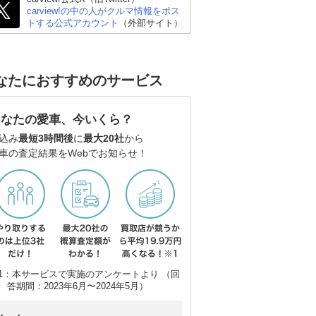
carview!の中の人がクルマ情報をポス
トする公式アカウント
（外部サイト）
なたにおすすめのサービス
日産 エルグランド
スズキ エブリイワゴン
ト
あなたの愛車、今いくら？
込み
最短3時間後
に
最大20社
から
車の査定結果をWebでお知らせ！
1：本サービスで実施のアンケートより （回
答期間：2023年6月〜2024年5月）