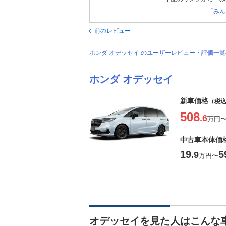
「みん
前のレビュー
ホンダ オデッセイ のユーザーレビュー・評価一
ホンダ オデッセイ
新車価格
（税
508
.6
万円
中古車本体価
19
5
.9
万円
〜
オデッセイを見た人はこんな