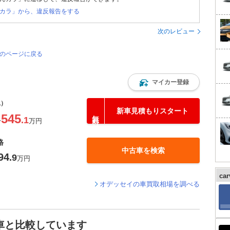
カラ」から、違反報告をする
次のレビュー
覧のページに戻る
マイカー登録
込）
新車見積もりスタート
545
.1
〜
万円
格
中古車を検索
94
.9
万円
ca
オデッセイの車買取相場を調べる
車と比較しています