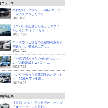
連ニュース
絶妙なローダウン！ 21歳のオーナ
ーがカスタムしたホン...
2026.8.2
ミニバンを超越した走りとスタイ
ル、ホンダ オデッセイ（...
2026.7.29
ローダウン仕様なのに秘境の悪路も
問題なし。機械式エアサ...
2026.7.26
「一代で終わったのが勿体ない」ホ
ンダの最高級ミニバン『...
2026.7.25
ホンダを救った起死回生のオデッセ
イ 2026年度で生産...
2026.6.25
連編集記事
【復活したのに再び終売か】ホンダ
「オデッセイ」が苦戦し...