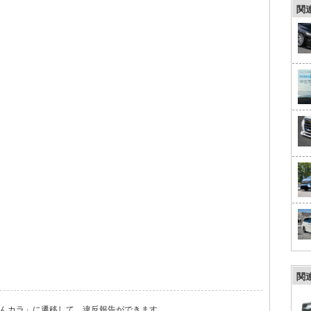
関
関
んカラ」に遷移して、違反報告ができます。