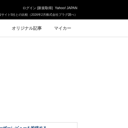
ログイン
[
新規取得
]
Yahoo! JAPAN
サイト5社との比較（2026年2月株式会社プラグ調べ）
オリジナル記事
マイカー