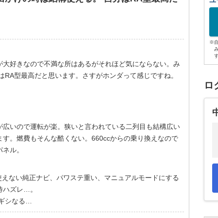
ユ
※
が大好きなので不満な所はあるがそれほど気にならない。み
はRA型最高だと思います。さすがホンダって感じですね。
ロ
が広いので運転が楽。狭いと言われている二列目も結構広い
す。燃費もそんな酷くない。660ccからの乗り換えなので
パネル。
使えない純正ナビ、パワステ重い、マニュアルモードにする
待ハズレ…。
ギシなる…