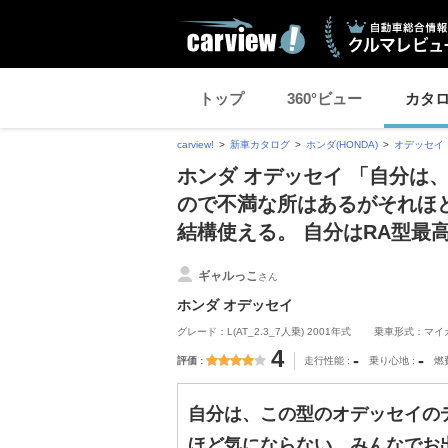
トップ
360°ビュー
カタ
carview!
新車カタログ
ホンダ(HONDA)
オデッセイ
ホンダ オデッセイ 「自分は
ので不満な所はあるがそれほ
結構使える。 自分はRA型最
ギャルっこ
さん
ホンダ オデッセイ
グレード：L(AT_2.3_7人乗) 2001年式
乗車形式：マイ
4
-
-
評価
走行性能
乗り心地
燃
自分は、この型のオデッセイの
ほど気にならない。みんなでお