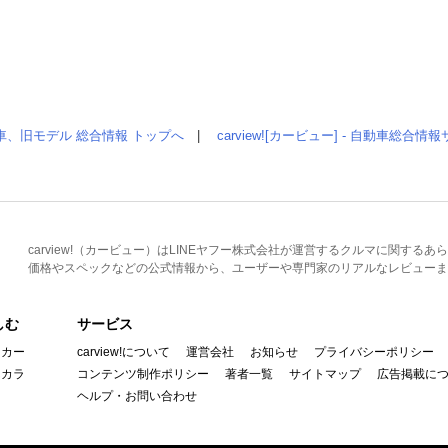
車、旧モデル 総合情報 トップへ
|
carview![カービュー] - 自動車総合
carview!（カービュー）はLINEヤフー株式会社が運営するクルマに関す
価格やスペックなどの公式情報から、ユーザーや専門家のリアルなレビューま
しむ
サービス
イカー
carview!について
運営会社
お知らせ
プライバシーポリシー
んカラ
コンテンツ制作ポリシー
著者一覧
サイトマップ
広告掲載に
ヘルプ・お問い合わせ