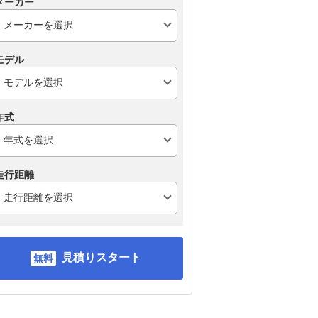
メーカー
モデル
年式
走行距離
見積りスタート