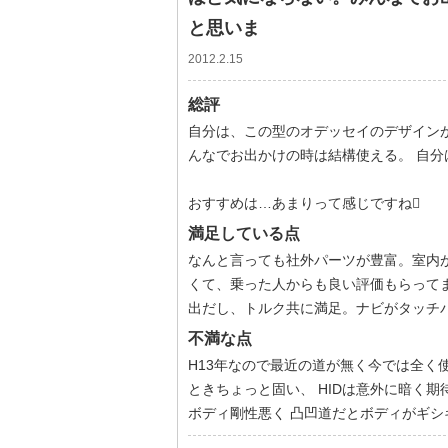
と思いま
2012.2.15
総評
自分は、この型のオデッセイのデザイン
んなでお出かけの時は結構使える。 自分
おすすめは…あまりって感じですね
満足している点
なんと言っても社外パーツが豊富。室内
くて、乗った人からも良い評価もらってま
出だし、トルク共に満足。ナビがタッチ
不満な点
H13年なので最近の道が無く今では全く
ときちょっと固い、 HIDは意外に暗く期
ボディ剛性悪く 凸凹道だとボディがギシ