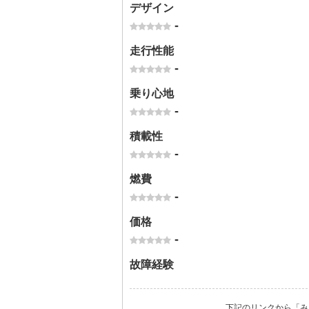
デザイン
-
走行性能
-
乗り心地
-
積載性
-
燃費
-
価格
-
故障経験
下記のリンクから「み