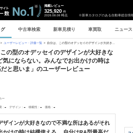
掲載レビュー
325,920
件
時点
※新車カタログのある自動車総合情報
2026.08.08
ログ
中古車検索
新車見積り
車買取
ニュース
ユーザーレビュー・評価一覧
自分は、この型のオデッセイのデザインが大好き...
、この型のオデッセイのデザインが大好きな
ど気にならない。みんなでお出かけの時は
高だと思いま」のユーザーレビュー
カー
-
-
-
-
費
デザイン
積載性
価格
デザインが大好きなので不満な所はあるがそれ
出かけの時は結構使える。 自分はRA型最高だ