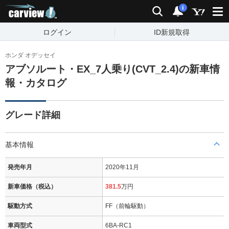
carview!
検索
通知
i
ログイン
ID新規取得
ホンダ オデッセイ
アブソルート・EX_7人乗り(CVT_2.4)の新車情
報・カタログ
グレード詳細
基本情報
発売年月
2020年11月
新車価格（税込）
381.5
万円
駆動方式
FF（前輪駆動）
車両型式
6BA-RC1