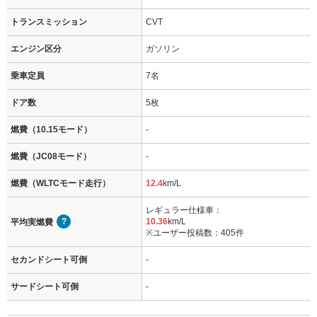
トランスミッション
CVT
エンジン区分
ガソリン
乗車定員
7名
ドア数
5枚
燃費（10.15モード）
-
燃費（JC08モード）
-
燃費（WLTCモード走行）
12.4
km/L
レギュラー仕様車：
10.36
km/L
平均実燃費
※ユーザー投稿数：405件
セカンドシート可倒
-
サードシート可倒
-