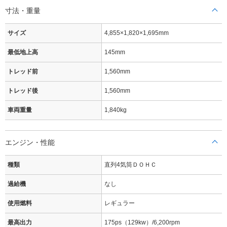
寸法・重量
サイズ
4,855×1,820×1,695mm
最低地上高
145mm
トレッド前
1,560mm
トレッド後
1,560mm
車両重量
1,840kg
エンジン・性能
種類
直列4気筒ＤＯＨＣ
過給機
なし
使用燃料
レギュラー
最高出力
175ps（129kw）/6,200rpm