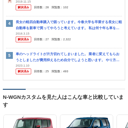
2019.11.15
解決済み
回答数：
28
閲覧数：
102
長女の軽四自動車購入で困っています。今春大学を卒業する長女に軽
自動車を新車で買ってやろうと考えています。 私は何十年も車を買
ってきた経験もありいくつもの自動車販売店も知っているので燃費や
2016.3.15
解決済み
回答数：
27
閲覧数：
2,322
リセーリ...
車のヘッドライトが片方切れてしまいました。 業者に変えてもらお
うとしましたが費用抑えるため自分でしようと思います。 やり方はY
ouTubeなどで調べてるのですが 商品がどれがいいのか分かりま...
2023.1.10
解決済み
回答数：
25
閲覧数：
493
N-WGNカスタムを見た人はこんな車と比較していま
す