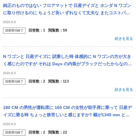
純正のものではない フロアマットで 日産デイズと ホンダ N ワゴン
に取り付けるのに ちょうど良い ずれなくて丈夫な またコストパフ
ォーマンスの良い フロアマットをそれぞれの車種で...
2020.9.3
回答数：
1
閲覧数：
59
回答受付終了
続きを見る
N ワゴンと 日産デイズに 試乗した時 体感的に N ワゴンの方が大き
く感じたのですが それは Days の内装がブラックだったからなので
しょうか 内寸法を見ても 2、3センチしか変...
2020.9.3
回答数：
2
閲覧数：
113
回答受付終了
続きを見る
180 CM の男性が運転席に 160 CM の女性が助手席に乗って 日産デ
イズに乗る時 ちょっと狭苦しいと感じますか? 幅が1340 mm とい
うことですが 少し窮屈に感じますでしょ...
2020.9.3
回答数：
2
閲覧数：
22
回答受付終了