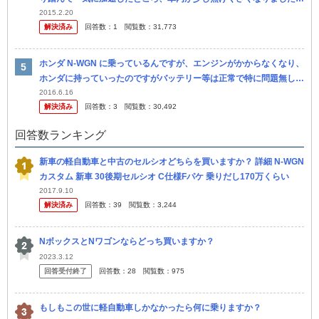
走行距離10000キロ、12ヶ月点検もついこの前終えたばかりの新車
2015.2.20
解決済み
回答数：
1
閲覧数：
31,773
です。 こ
ホンダ N-WGN に乗っているんですが、エンジンがかからなくなり、
ホンダに持っていったのですがバッテリー等は正常で特に問題無しと
言われました。リコール対象でもないらしく、ホンダでの結果では異
2016.6.16
解決済み
回答数：
3
閲覧数：
30,492
常...
回答数ランキング
新車の軽自動車と中古のセルシオどちらを買いますか？ 詳細 N-WGN
カスタム 新車 30後期セルシオ C仕様Fパケ 乗りだし170万くらい
2017.9.10
解決済み
回答数：
39
閲覧数：
3,244
NボックスとNワゴンならどっち買いますか？
2023.3.12
回答受付終了
回答数：
28
閲覧数：
975
もしもこの世に軽自動車しかなかったら何に乗りますか？