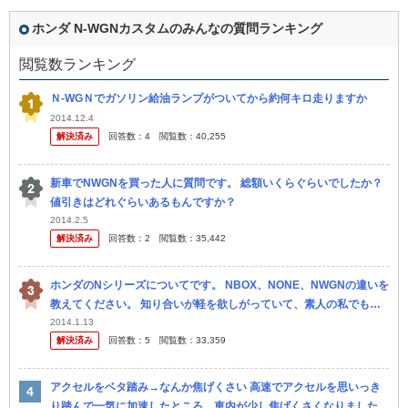
ホンダ N-WGNカスタムのみんなの質問ランキング
閲覧数ランキング
Ｎ-WGＮでガソリン給油ランプがついてから約何キロ走りますか
2014.12.4
解決済み
回答数：
4
閲覧数：
40,255
新車でNWGNを買った人に質問です。 総額いくらぐらいでしたか？
値引きはどれぐらいあるもんですか？
2014.2.5
解決済み
回答数：
2
閲覧数：
35,442
ホンダのNシリーズについてです。 NBOX、NONE、NWGNの違いを
教えてください。 知り合いが軽を欲しがっていて、素人の私でも説
明してあげられるように、 わかるやすく教えて頂きたいです。 よ...
2014.1.13
解決済み
回答数：
5
閲覧数：
33,359
アクセルをベタ踏み→なんか焦げくさい 高速でアクセルを思いっき
り踏んで一気に加速したところ、車内が少し焦げくさくなりました。