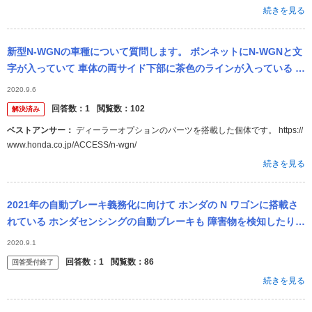
続きを見る
新型N-WGNの車種について質問します。 ボンネットにN-WGNと文
字が入っていて 車体の両サイド下部に茶色のラインが入っている の
は、特別仕様車なのでしょうか？
2020.9.6
回答数：
1
閲覧数：
102
解決済み
ベストアンサー：
ディーラーオプションのパーツを搭載した個体です。 https://
www.honda.co.jp/ACCESS/n-wgn/
続きを見る
2021年の自動ブレーキ義務化に向けて ホンダの N ワゴンに搭載さ
れている ホンダセンシングの自動ブレーキも 障害物を検知したり
ブレーキペダルを踏み間違えた時に ゆるゆる前に進むでは...
2020.9.1
回答数：
1
閲覧数：
86
回答受付終了
続きを見る