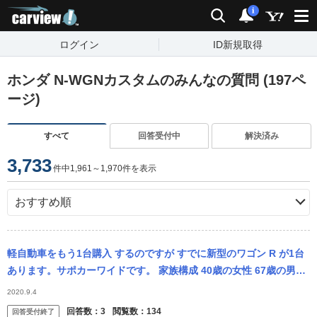
carview!
検索
通知
i
ログイン
ID新規取得
ホンダ N-WGNカスタムのみんなの質問 (197ペ
ージ)
すべて
回答受付中
解決済み
3,733
件中1,961～1,970件を表示
軽自動車をもう1台購入 するのですが すでに新型のワゴン R が1台
あります。サポカーワイドです。 家族構成 40歳の女性 67歳の男性
62歳の女性 の家族構成です。 用途は...
2020.9.4
回答数：
3
閲覧数：
134
回答受付終了