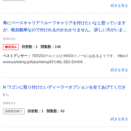
続きを見る
車にベースキャリア？ルーフキャリアを付けたいなと思っています
が、軽自動車なので付けれるのかわかりません。 詳しい方がいまし
たら教えて頂けると幸いです。 車種→N-WGN 平成30年式Gターボ
2020.9.6
用途
回答数：
1
閲覧数：
146
解決済み
ベストアンサー：
TERZO(テルツォ)とINNO(イノー)にはあるようです。 https://
www.partsking.jp/fs/partsking/EF14BL-EB2-EH406 ...
続きを見る
N ワゴンに取り付けたいディーラーオプションを全てあげてくださ
い。
2020.9.3
回答数：
1
閲覧数：
42
回答受付終了
続きを見る