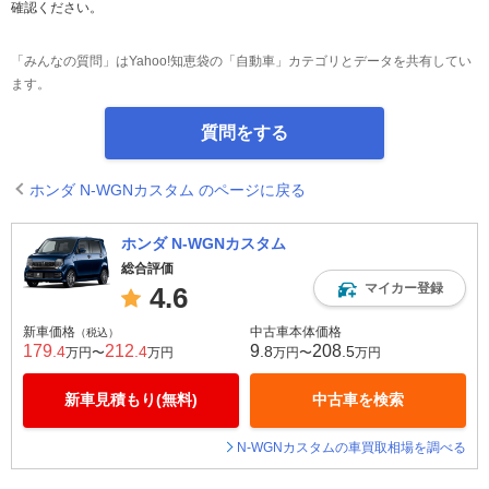
確認ください。
「みんなの質問」はYahoo!知恵袋の「自動車」カテゴリとデータを共有してい
ます。
質問をする
ホンダ N-WGNカスタム のページに戻る
ホンダ N-WGNカスタム
総合評価
マイカー登録
4.6
新車価格
中古車本体価格
（税込）
179
212
9
208
.4
.4
.8
.5
万円〜
万円
万円〜
万円
新車見積もり(無料)
中古車を検索
N-WGNカスタムの車買取相場を調べる