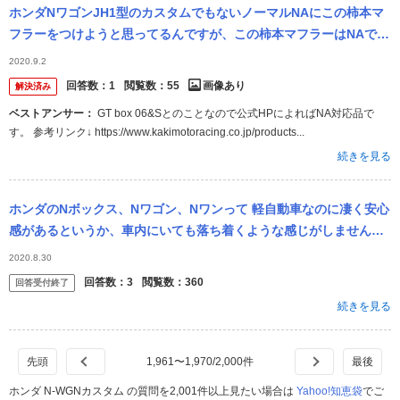
ホンダNワゴンJH1型のカスタムでもないノーマルNAにこの柿本マ
フラーをつけようと思ってるんですが、この柿本マフラーはNAでも
大丈夫なのでしょうか？ 表記は特にありませんでした。 また柿本マ
2020.9.2
フ...
回答数：
1
閲覧数：
55
画像あり
解決済み
ベストアンサー：
GT box 06&Sとのことなので公式HPによればNA対応品で
す。 参考リンク↓ https://www.kakimotoracing.co.jp/products...
続きを見る
ホンダのNボックス、Nワゴン、Nワンって 軽自動車なのに凄く安心
感があるというか、車内にいても落ち着くような感じがしません
か？？？ インパネが高いので囲まれている感があるからなのでしょ
2020.8.30
うか？？笑
回答数：
3
閲覧数：
360
回答受付終了
続きを見る
1,961
〜
1,970
/
2,000
件
ホンダ N-WGNカスタム の質問を2,001件以上見たい場合は
Yahoo!知恵袋
でご