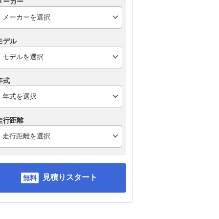
メーカー
モデル
年式
走行距離
見積りスタート