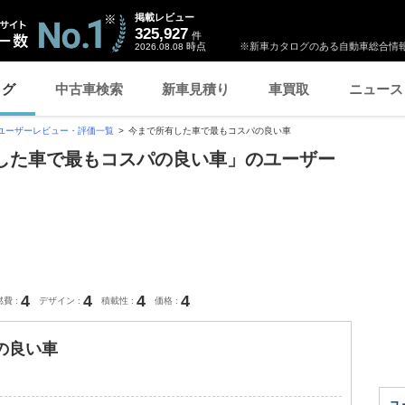
掲載レビュー
325,927
件
時点
※新車カタログのある自動車総合情報
2026.08.08
ログ
中古車検索
新車見積り
車買取
ニュース
ユーザーレビュー・評価一覧
今まで所有した車で最もコスパの良い車
所有した車で最もコスパの良い車」のユーザー
4
4
4
4
燃費
デザイン
積載性
価格
の良い車