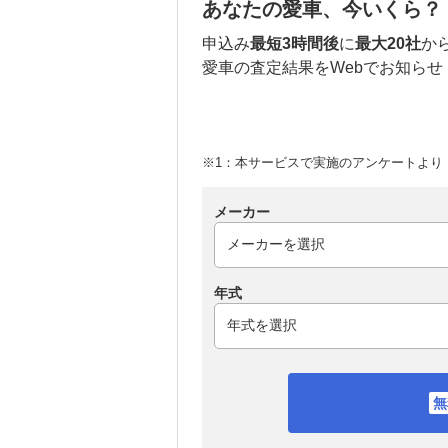
あなたの愛車、今いくら？
申込み
最短3時間後
に
最大20社
か
愛車の査定結果をWebでお知らせ
※1：本サービスで実施のアンケートより （
メーカー
年式