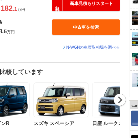
新車見積もりスタート
182
.1
〜
万円
格
中古車を検索
8
.5
万円
N-WGNの車買取相場を調べる
と比較しています
Nex
t
ca
ゴンR
スズキ スペーシア
日産 ルークス