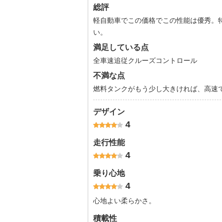
総評
軽自動車でこの価格でこの性能は優秀。
い。
満足している点
全車速追従クルーズコントロール
不満な点
燃料タンクがもう少し大きければ、高速
デザイン
4
走行性能
4
乗り心地
4
心地よい柔らかさ。
積載性