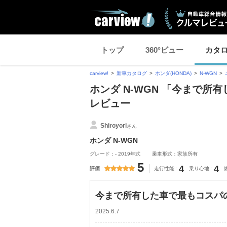
トップ
360°ビュー
カタ
carview!
新車カタログ
ホンダ(HONDA)
N-WGN
ホンダ N-WGN 「今まで
レビュー
Shiroyori
さん
ホンダ N-WGN
グレード：- 2019年式
乗車形式：家族所有
5
4
4
評価
走行性能
乗り心地
今まで所有した車で最もコスパ
2025.6.7