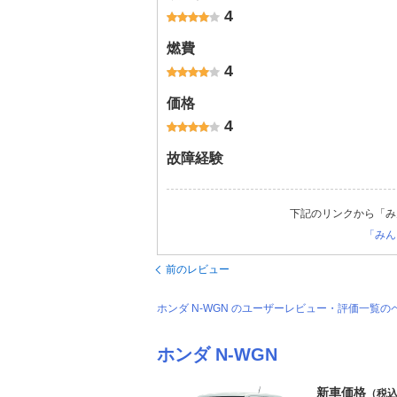
4
燃費
4
価格
4
故障経験
下記のリンクから「み
「みん
前のレビュー
ホンダ N-WGN のユーザーレビュー・評価一覧の
ホンダ N-WGN
新車価格
（税