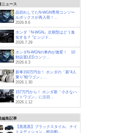
連ニュース
品切れしてたN-WGN専用コンソー
ルボックスが再入荷！...
2026.8.6
ホンダ『N-WGN』次期型はどう進
化する？ “ヒンジド...
2026.7.29
ホンダN-WGNの車内が激変！ 10
秒設置LEDコンソ...
2026.6.3
新車150万円台！ ホンダの「新“4人
乗り”軽ワゴン」...
2026.1.30
157万円から！ ホンダ新「小さなハ
イトワゴン」に注目...
2026.1.12
連編集記事
【黒黒黒】ブラックスタイル、ナイ
トエディション…軽自動...