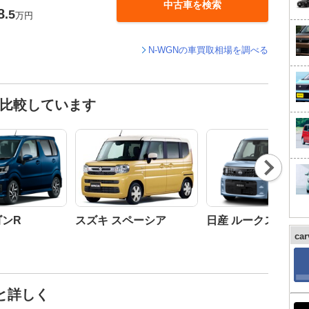
中古車を検索
8
.5
万円
N-WGNの車買取相場を調べる
と比較しています
Nex
t
ゴンR
スズキ スペーシア
日産 ルークス
ca
っと詳しく