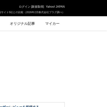
ログイン
[
新規取得
]
Yahoo! JAPAN
サイト5社との比較（2026年2月株式会社プラグ調べ）
オリジナル記事
マイカー