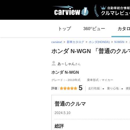
トップ
360°ビュー
カタ
carview!
新車カタログ
ホンダ(HONDA)
N-WGN
ホンダ N-WGN 「普通のク
あ～しゃん
さん
ホンダ N-WGN
グレード：- 2013年式
乗車形式：マイカー
5
-
-
評価
走行性能
乗り心地
燃
普通のクルマ
2024.5.10
総評