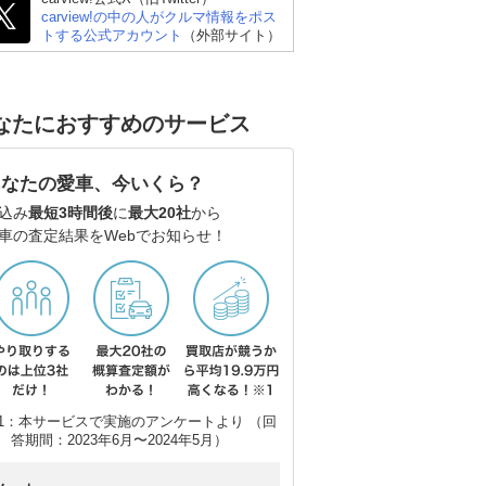
carview!の中の人がクルマ情報をポス
トする公式アカウント
（外部サイト）
なたにおすすめのサービス
あなたの愛車、今いくら？
込み
最短3時間後
に
最大20社
から
車の査定結果をWebでお知らせ！
1：本サービスで実施のアンケートより （回
答期間：2023年6月〜2024年5月）