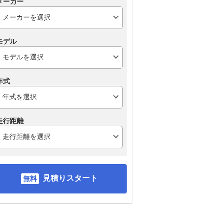
メーカー
モデル
年式
走行距離
見積りスタート