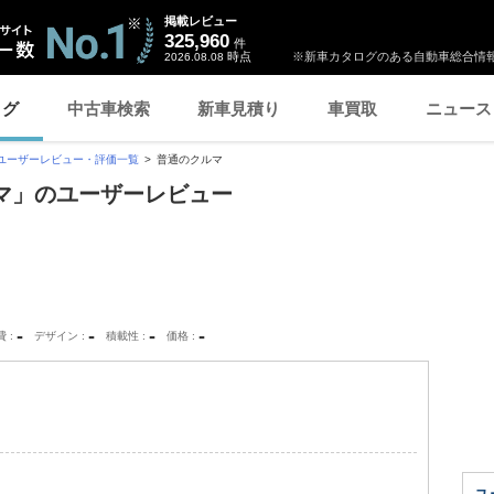
掲載レビュー
325,960
件
時点
※新車カタログのある自動車総合情報
2026.08.08
ログ
中古車検索
新車見積り
車買取
ニュース
ユーザーレビュー・評価一覧
普通のクルマ
ルマ」のユーザーレビュー
-
-
-
-
費
デザイン
積載性
価格