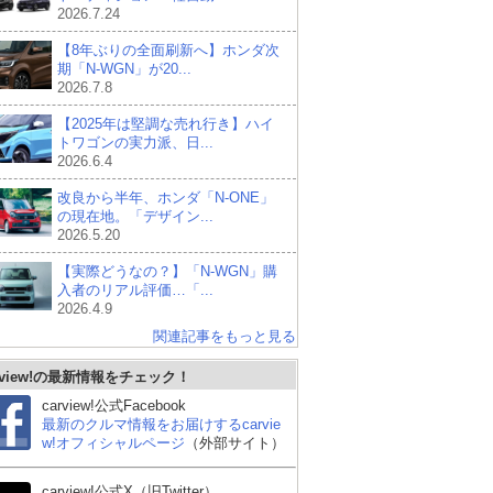
2026.7.24
【8年ぶりの全面刷新へ】ホンダ次
期「N-WGN」が20...
2026.7.8
【2025年は堅調な売れ行き】ハイ
トワゴンの実力派、日...
2026.6.4
改良から半年、ホンダ「N-ONE」
の現在地。「デザイン...
2026.5.20
【実際どうなの？】「N-WGN」購
入者のリアル評価…「...
2026.4.9
関連記事をもっと見る
三菱 デリカミニ
ダイハツ タントカスタ
ス
rview!の最新情報をチェック！
ム
carview!公式Facebook
最新のクルマ情報をお届けするcarvie
w!オフィシャルページ
（外部サイト）
carview!公式X（旧Twitter）