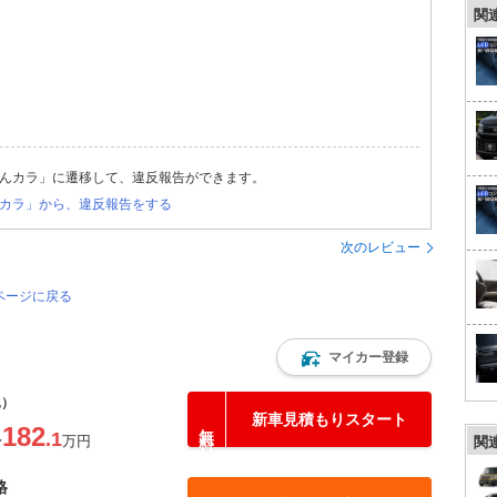
関
んカラ」に遷移して、違反報告ができます。
カラ」から、違反報告をする
次のレビュー
ページに戻る
マイカー登録
込）
新車見積もりスタート
182
.1
〜
万円
関
格