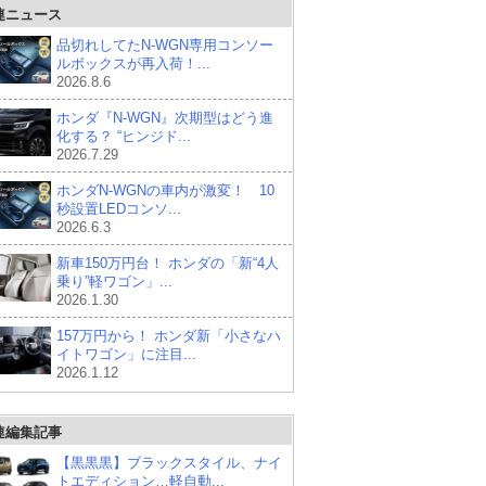
連ニュース
品切れしてたN-WGN専用コンソー
ルボックスが再入荷！...
2026.8.6
ホンダ『N-WGN』次期型はどう進
化する？ “ヒンジド...
2026.7.29
ホンダN-WGNの車内が激変！ 10
秒設置LEDコンソ...
2026.6.3
新車150万円台！ ホンダの「新“4人
乗り”軽ワゴン」...
2026.1.30
157万円から！ ホンダ新「小さなハ
イトワゴン」に注目...
2026.1.12
連編集記事
【黒黒黒】ブラックスタイル、ナイ
トエディション…軽自動...