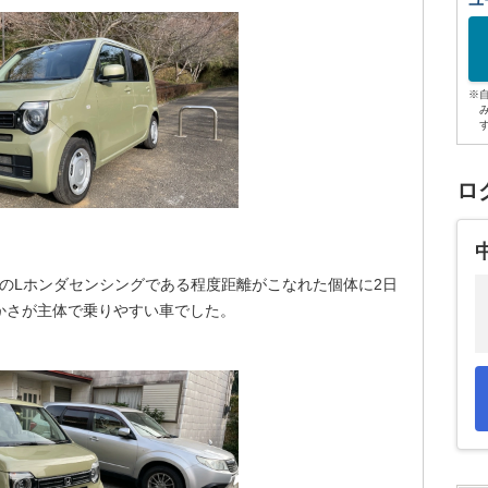
ユ
※
ロ
NのLホンダセンシングである程度距離がこなれた個体に2日
かさが主体で乗りやすい車でした。