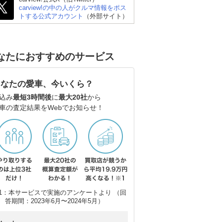
carview!の中の人がクルマ情報をポス
トする公式アカウント
（外部サイト）
なたにおすすめのサービス
あなたの愛車、今いくら？
込み
最短3時間後
に
最大20社
から
車の査定結果をWebでお知らせ！
1：本サービスで実施のアンケートより （回
答期間：2023年6月〜2024年5月）