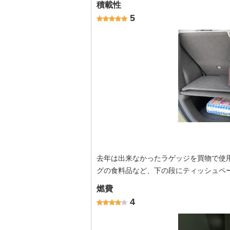
積載性
5
去年は出来なかったラゲッジを買物で使
グの食料品など、下の段にティッシュペ
燃費
4