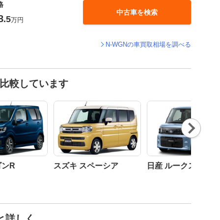
格
中古車を検索
8
.5
万円
N-WGNの車買取相場を調べる
と比較しています
Nex
t
ゴンR
スズキ スペーシア
日産 ルークス
っと詳しく