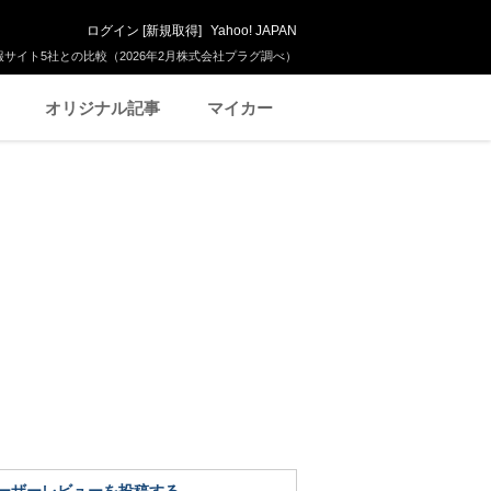
ログイン
[
新規取得
]
Yahoo! JAPAN
サイト5社との比較（2026年2月株式会社プラグ調べ）
オリジナル記事
マイカー