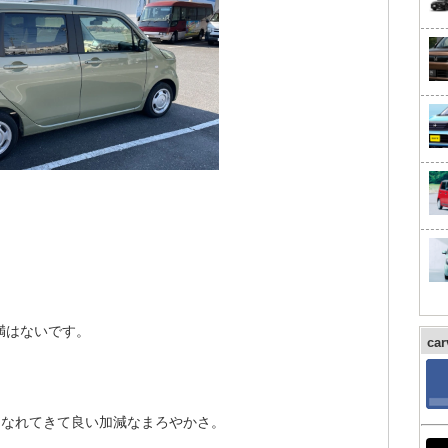
満はないです。
ca
どこなれてきて良い加減なまろやかさ。