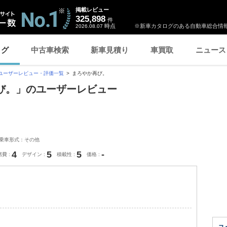
掲載レビュー
325,898
件
時点
※新車カタログのある自動車総合情報
2026.08.07
ログ
中古車検索
新車見積り
車買取
ニュース
ユーザーレビュー・評価一覧
まろやか再び。
再び。」のユーザーレビュー
乗車形式：その他
4
5
5
-
燃費
デザイン
積載性
価格