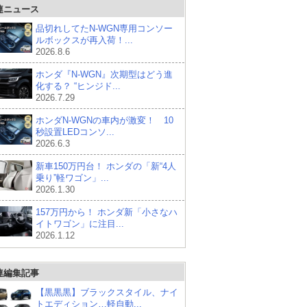
連ニュース
品切れしてたN-WGN専用コンソー
ルボックスが再入荷！...
2026.8.6
ホンダ『N-WGN』次期型はどう進
化する？ “ヒンジド...
2026.7.29
ホンダN-WGNの車内が激変！ 10
秒設置LEDコンソ...
2026.6.3
新車150万円台！ ホンダの「新“4人
乗り”軽ワゴン」...
2026.1.30
157万円から！ ホンダ新「小さなハ
イトワゴン」に注目...
2026.1.12
連編集記事
【黒黒黒】ブラックスタイル、ナイ
トエディション…軽自動...