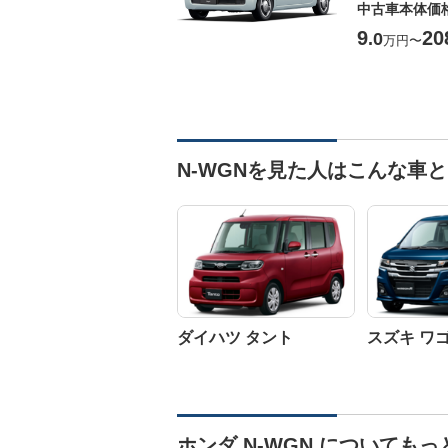
中古車本体価
9
20
.0
万円
〜
N-WGNを見た人はこんな車
ダイハツ タント
スズキ ワ
ホンダ N-WGN についても