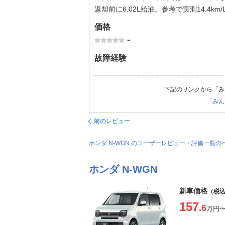
返却前に6.02L給油。参考で実測14.4km/
価格
-
故障経験
下記のリンクから「み
「みん
前のレビュー
ホンダ N-WGN のユーザーレビュー・評価一覧の
ホンダ N-WGN
新車価格
（税
157
.6
万円