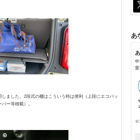
あ
申
愛
用しました。2段式の棚はこういう時は便利（上段にエコバッ
ーパー等積載）。
※