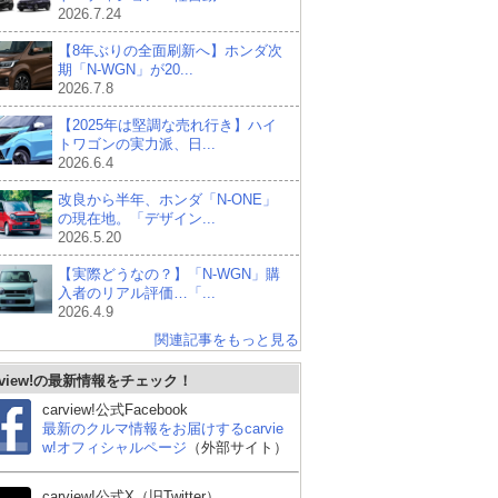
2026.7.24
【8年ぶりの全面刷新へ】ホンダ次
期「N-WGN」が20...
2026.7.8
【2025年は堅調な売れ行き】ハイ
トワゴンの実力派、日...
2026.6.4
改良から半年、ホンダ「N-ONE」
の現在地。「デザイン...
2026.5.20
【実際どうなの？】「N-WGN」購
入者のリアル評価…「...
2026.4.9
関連記事をもっと見る
rview!の最新情報をチェック！
carview!公式Facebook
最新のクルマ情報をお届けするcarvie
w!オフィシャルページ
（外部サイト）
carview!公式X（旧Twitter）