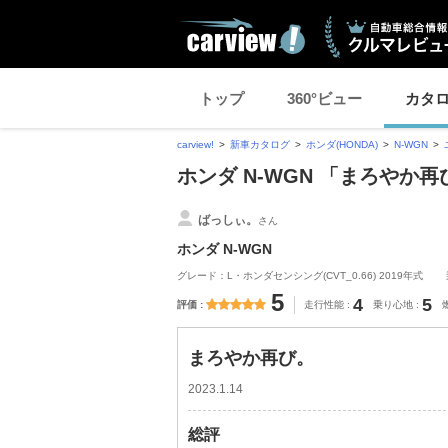
トップ
360°ビュー
カタ
carview!
新車カタログ
ホンダ(HONDA)
N-WGN
ホンダ N-WGN 「まろやか
ばっしぃ。
さん
ホンダ N-WGN
グレード：L・ホンダセンシング(CVT_0.66) 2019年式
5
4
5
評価
走行性能
乗り心地
まろやか再び。
2023.1.14
総評