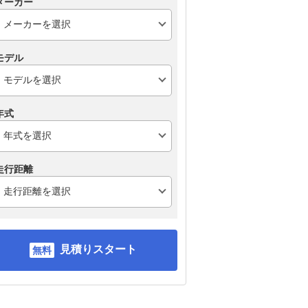
メーカー
モデル
年式
走行距離
見積りスタート