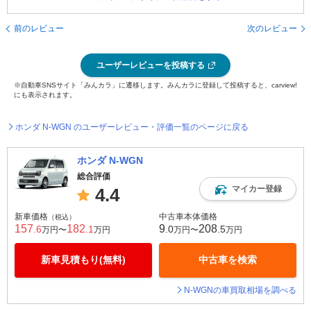
前のレビュー
次のレビュー
ユーザーレビューを投稿する
※自動車SNSサイト「みんカラ」に遷移します。みんカラに登録して投稿すると、carview!
にも表示されます。
ホンダ N-WGN のユーザーレビュー・評価一覧のページに戻る
ホンダ N-WGN
総合評価
マイカー登録
4.4
新車価格
中古車本体価格
（税込）
157
182
9
208
.6
.1
.0
.5
万円〜
万円
万円〜
万円
新車見積もり(無料)
中古車を検索
N-WGNの車買取相場を調べる