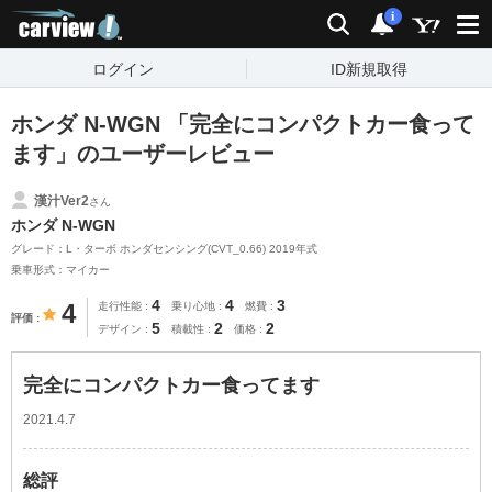
carview!
検索
通知
i
ログイン
ID新規取得
ホンダ N-WGN 「完全にコンパクトカー食って
ます」のユーザーレビュー
漢汁Ver2
さん
ホンダ N-WGN
グレード：L・ターボ ホンダセンシング(CVT_0.66) 2019年式
乗車形式：マイカー
4
4
3
4
走行性能
乗り心地
燃費
評価
5
2
2
デザイン
積載性
価格
完全にコンパクトカー食ってます
2021.4.7
総評