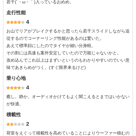
若干(´・ω・｀)入っているおめめ。
走行性能
4
お山でリアがブレイクするかと思ったら若干スライドしながら追
従するのでコーナーリング性能があるのは驚いた。
あえて標準顔にしたのでタイヤが細い分身軽。
その割には高速も案外安定していたので万能じゃないかと。
攻め込んでこれ以上はまずいというのもわかりやすいのでいい意
味であきらめがつく。(すぐ限界来るけど)
乗り心地
4
癒し。静か。オーディオかけてもよく聞こえるとまではいかない
が快適。
積載性
2
荷室をえぐって積載性を高めていることによりウーファー積むの