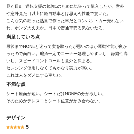
見た目9、運転支援の勉強1のために気狂って購入したが、意外
や意外見た目以上に軽自動車とは思えぬ性能で驚いた。
こんな気の狂った熱量で作った車だとコンパクトカー売れない
わ。ホンダ大丈夫か。日本で普通車売る気ないだろ。
満足している点
最後までNONEと迷って実を取ったが思いのほか運動性能が良か
ったので面白い。舵角一定でコーナー処理しやすいし、静粛性高
いし、スピードコントロールも意外と決まる。
センシング使用しなくてもかなり実力が高い。
これは人をダメにする車だわ。
不満な点
シート座面が短い。シートだけNONEの分が欲しい。
そのためかテレスコとシート位置がかみ合わない。
デザイン
5