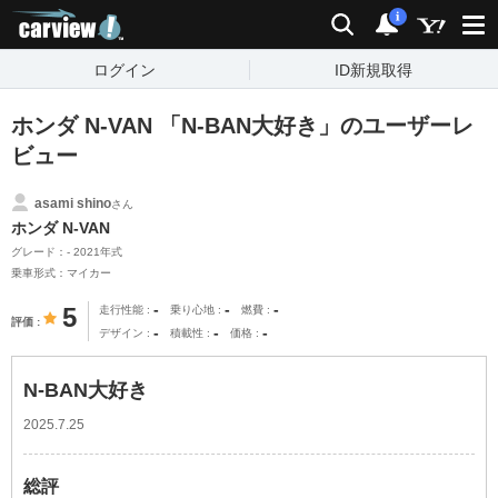
carview!
検索
通知
i
ログイン
ID新規取得
ホンダ N-VAN 「N-BAN大好き」のユーザーレ
ビュー
asami shino
さん
ホンダ N-VAN
グレード：- 2021年式
乗車形式：マイカー
-
-
-
5
走行性能
乗り心地
燃費
評価
-
-
-
デザイン
積載性
価格
N-BAN大好き
2025.7.25
総評