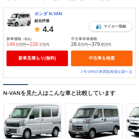
ホンダ N-VAN
総合評価
マイカー登録
4.4
新車価格
中古車本体価格
（税込）
149
226
28
379
.8
.9
.0
.8
万円〜
万円
万円〜
万円
新車見積もり(無料)
中古車を検索
N-VANの車買取相場を調べる
N-VANを見た人はこんな車と比較しています