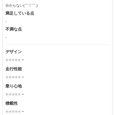
分からない(￣▽￣;)
満足している点
-
不満な点
-
デザイン
-
走行性能
-
乗り心地
-
積載性
-