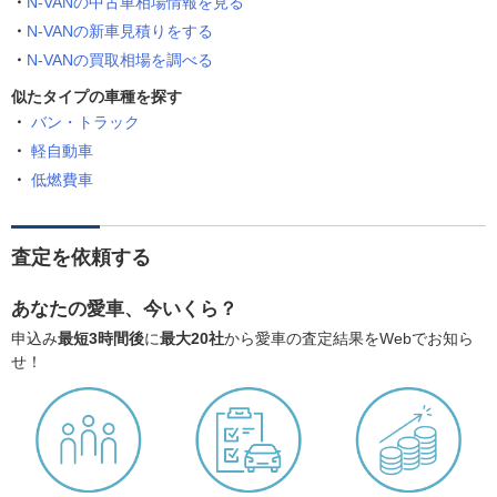
N-VANの中古車相場情報を見る
N-VANの新車見積りをする
N-VANの買取相場を調べる
似たタイプの車種を探す
バン・トラック
軽自動車
低燃費車
査定を依頼する
あなたの愛車、今いくら？
申込み
最短3時間後
に
最大20社
から愛車の査定結果をWebでお知ら
せ！