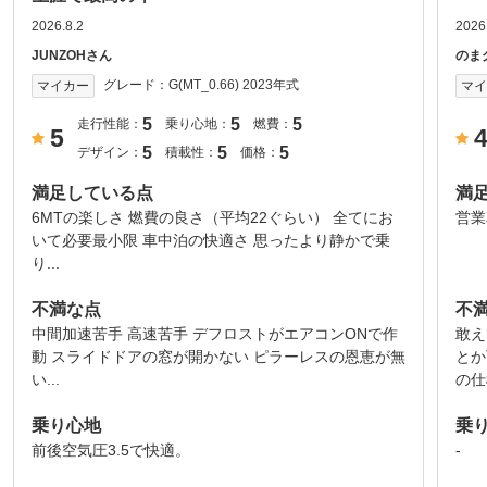
2026.8.2
2026
JUNZOHさん
のま
グレード：
G(MT_0.66) 2023年式
マイカー
マ
5
5
5
走行性能：
乗り心地：
燃費：
5
5
5
5
デザイン：
積載性：
価格：
満足している点
満
6MTの楽しさ 燃費の良さ（平均22ぐらい） 全てにお
営業
いて必要最小限 車中泊の快適さ 思ったより静かで乗
り...
不満な点
不
中間加速苦手 高速苦手 デフロストがエアコンONで作
敢え
動 スライドドアの窓が開かない ピラーレスの恩恵が無
とか
い...
の仕
乗り心地
乗
前後空気圧3.5で快適。
-