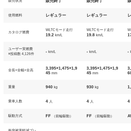
販売終了
販売終了
販売状況
レギュラー
レギュラー
使用燃料
WLTCモード走行
WLTCモード走行
W
カタログ燃費
19.2
19.8
1
km/L
km/L
ユーザー実燃費
-
-
-
km/L
km/L
※投稿数 4,126件
3,395×1,475×1,9
3,395×1,475×1,9
3
全長×全幅×全高
45
45
6
mm
mm
940
930
1
重量
kg
kg
4
4
4
乗車人数
人
人
FF
FF
A
駆動方式
（前輪駆動）
（前輪駆動）
衝突被害軽減ブレ