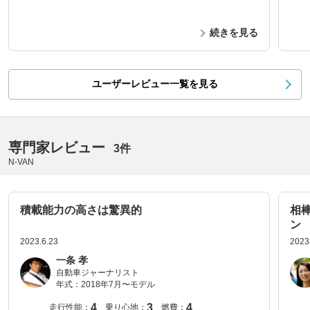
続きを見る
ユーザーレビュー一覧を見る
専門家レビュー
3件
N-VAN
積載能力の高さは驚異的
相
ン
2023.6.23
2023
一条 孝
自動車ジャーナリスト
年式：
2018年7月〜モデル
4
3
4
走行性能：
乗り心地：
燃費：