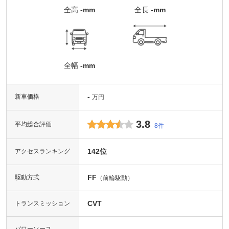
全高
-mm
全長
-mm
全幅
-mm
-
新車価格
万円
3.8
平均総合評価
8件
142位
アクセスランキング
FF
駆動方式
（前輪駆動）
CVT
トランスミッション
-
パワーソース