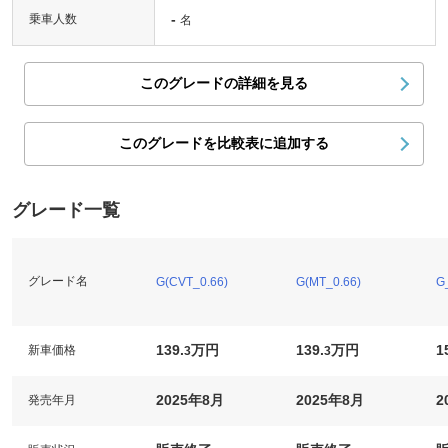
-
乗車人数
名
このグレードの詳細を見る
このグレードを比較表に追加する
グレード一覧
グレード名
G(CVT_0.66)
G(MT_0.66)
G
139.
万円
139.
万円
1
新車価格
3
3
2025年8月
2025年8月
2
発売年月