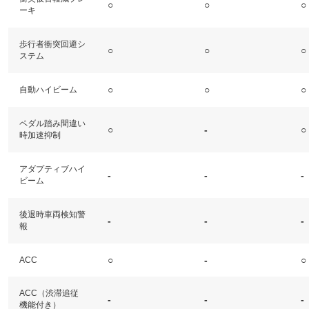
○
○
○
ーキ
歩行者衝突回避シ
○
○
○
ステム
○
○
○
自動ハイビーム
ペダル踏み間違い
○
-
○
時加速抑制
アダプティブハイ
-
-
-
ビーム
後退時車両検知警
-
-
-
報
○
-
○
ACC
ACC（渋滞追従
-
-
-
機能付き）