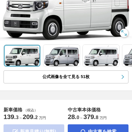
公式画像を全て見る
51
枚
新車価格
中古車本体価格
（税込）
139
209
28
379
.
.
.
.
3
2
0
8
～
万円
～
万円
新車見積り(無料)
中古車を検索