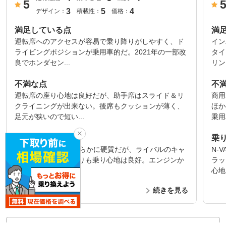
5
3
5
4
デザイン：
積載性：
価格：
満足している点
満
運転席へのアクセスが容易で乗り降りがしやすく、ド
イン
ライビングポジションが乗用車的だ。2021年の一部改
タイ
良でホンダセン...
リン
不満な点
不
運転席の座り心地は良好だが、助手席はスライド＆リ
商用
クライニングが出来ない。後席もクッションが薄く、
ほか
足元が狭いので短い...
乗用
乗り心地
乗
N-BOXと比べると明らかに硬質だが、ライバルのキャ
N-
ブオーバータイプよりも乗り心地は良好。エンジンか
ラッ
らのノイズはさ...
心地
続きを見る