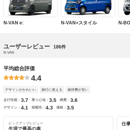
N-VAN e:
N-VAN+スタイル
N-B
ユーザーレビュー
186件
N-VAN
平均総合評価
4.4
デザインがかわいい
旅行に使える
維持費が安い
3.7
3.5
3.6
走行性能：
乗り心地：
燃費：
4.1
4.3
3.5
デザイン：
積載性：
価格：
ピックアップレビュー
仕
生涯で最高の車