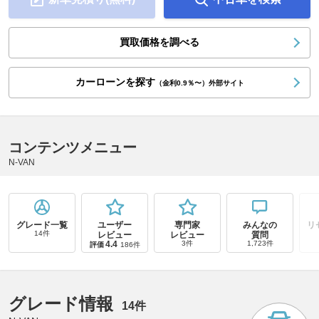
買取価格を調べる
カーローンを探す
（金利0.9％〜）外部サイト
コンテンツメニュー
N-VAN
グレード一覧
ユーザー
専門家
みんなの
リ
14件
レビュー
レビュー
質問
4.4
3件
1,723件
評価
186件
グレード情報
14件