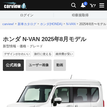
carview!
検索
通知
i
ログイン
ID新規取得
carview!
新車カタログ
ホンダ(HONDA)
N-VAN
2025年8月〜モデル
ホンダ N-VAN 2025年8月モデル
新型情報・価格・グレード
デザインがかわいい
旅行に使える
維持費が安い
公式画像
ユーザー画像
動画