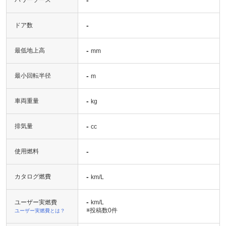
-
ドア数
-
最低地上高
mm
-
最小回転半径
m
-
車両重量
kg
-
排気量
cc
-
使用燃料
-
カタログ燃費
km/L
-
ユーザー実燃費
km/L
※投稿数
0件
ユーザー実燃費とは？