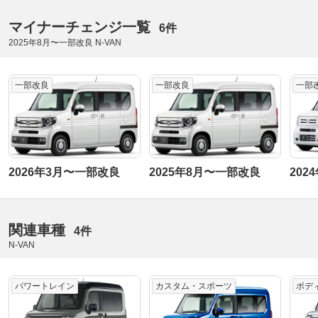
マイナーチェンジ一覧
6件
2025年8月〜一部改良 N-VAN
一部改良
一部改良
一部
2026年3月〜一部改良
2025年8月〜一部改良
202
関連車種
4件
N-VAN
パワートレイン
カスタム・スポーツ
ボデ