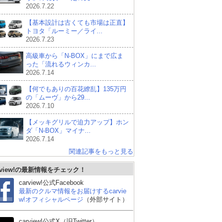
2026.7.22
【基本設計は古くても市場は正直】
トヨタ「ルーミー／ライ...
2026.7.23
高級車から「N-BOX」にまで広ま
った「流れるウィンカ...
2026.7.14
【何でもありの百花繚乱】135万円
の「ムーヴ」から29...
2026.7.10
【メッキグリルで迫力アップ】ホン
ダ「N-BOX」マイナ...
2026.7.14
関連記事をもっと見る
rview!の最新情報をチェック！
carview!公式Facebook
最新のクルマ情報をお届けするcarvie
BYD ラッコ
三菱 デリカミニ
ス
w!オフィシャルページ
（外部サイト）
タ
carview!公式X（旧Twitter）