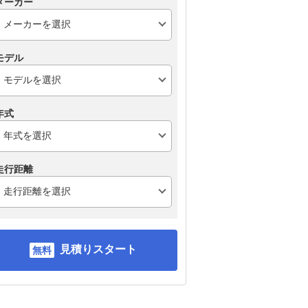
メーカー
モデル
年式
走行距離
見積りスタート