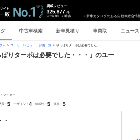
掲載レビュー
325,877
件
時点
※新車カタログのある自動車総合情報
2026.08.07
ログ
中古車検索
新車見積り
車買取
ニュース
スタム
ユーザーレビュー・評価一覧
やっぱりターボは必要でした・・・
「やっぱりターボは必要でした・・・」のユー
：マイカー
5
4
5
5
燃費
デザイン
積載性
価格
・・