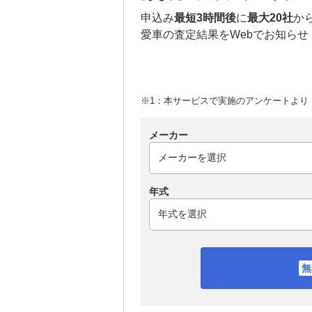
申込み
最短3時間後
に
最大20社
か
愛車の査定結果をWebでお知らせ
※1：本サービスで実施のアンケートより （
メーカー
年式