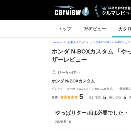
トップ
360°ビュー
カタ
carview!
新車カタログ
ホンダ(HONDA)
N-BOXカ
ホンダ N-BOXカスタム 
ザーレビュー
ひーらっぴ
さん
ホンダ N-BOXカスタム
グレード：ターボ_4WD(CVT_0.66) 2025年式
乗車形式
5
5
5
評価
走行性能
乗り心地
やっぱりターボは必要でした・
2026.5.16