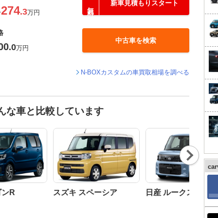
新車見積もりスタート
274
.3
〜
万円
格
中古車を検索
00
.0
万円
N-BOXカスタムの車買取相場を調べる
こんな車と比較しています
Nex
t
ca
ゴンR
スズキ スペーシア
日産 ルークス