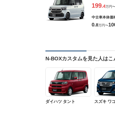
199
.4
万円
中古車本体価
0
10
.8
万円
〜
N-BOXカスタムを見た人は
ダイハツ タント
スズキ ワ