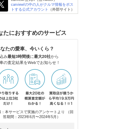
carview!の中の人がクルマ情報をポス
トする公式アカウント
（外部サイト）
なたにおすすめのサービス
あなたの愛車、今いくら？
込み
最短3時間後
に
最大20社
から
車の査定結果をWebでお知らせ！
1：本サービスで実施のアンケートより （回
答期間：2023年6月〜2024年5月）