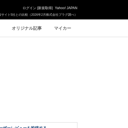
ログイン
[
新規取得
]
Yahoo! JAPAN
サイト5社との比較（2026年2月株式会社プラグ調べ）
オリジナル記事
マイカー