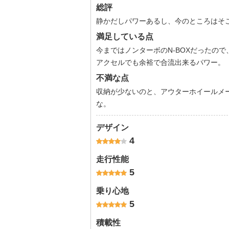
総評
静かだしパワーあるし、今のところはそ
満足している点
今まではノンターボのN-BOXだったの
アクセルでも余裕で合流出来るパワー。
不満な点
収納が少ないのと、アウターホイールメ
な。
デザイン
4
走行性能
5
乗り心地
5
積載性