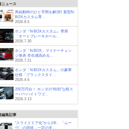
連ニュース
再始動時のひと手間を解消!! 新型N-
BOXカスタム専...
2026.8.5
ホンダ『N-BOXカスタム』専用
「オートブレーキホール...
2026.7.30
ホンダ「N-BOX」マイナーチェン
ジ発表 存在感高める...
2026.7.21
ホンダ「N-BOXカスタム」の豪華
仕様「ブラックスタイ...
2026.4.6
200万円台！ ホンダの“特別”な軽ス
ーパーハイトワゴ...
2026.3.13
連編集記事
“スライドドア化”から1年、「ムー
ヴ」の現状…一定の支...