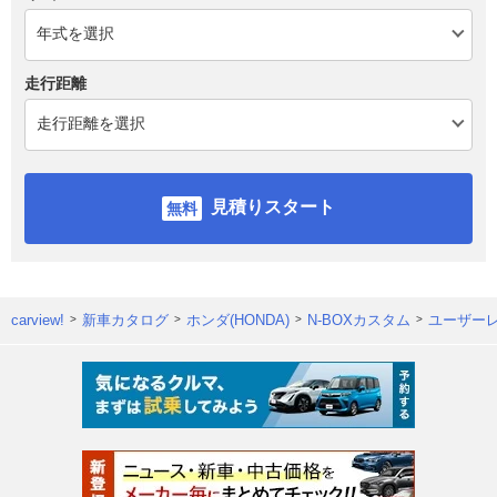
走行距離
見積りスタート
carview!
新車カタログ
ホンダ(HONDA)
N-BOXカスタム
ユーザー