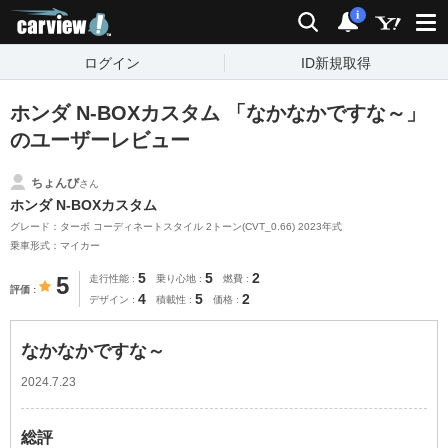
carview!
検索
通知
i
ログイン
ID新規取得
ホンダ N-BOXカスタム 「なかなかですな～」
のユーザーレビュー
ちょんび
さん
ホンダ N-BOXカスタム
グレード：ターボ コーディネートスタイル 2トーン(CVT_0.66) 2023年式
乗車形式：マイカー
5
5
2
5
走行性能
乗り心地
燃費
評価
4
5
2
デザイン
積載性
価格
なかなかですな～
2024.7.23
総評