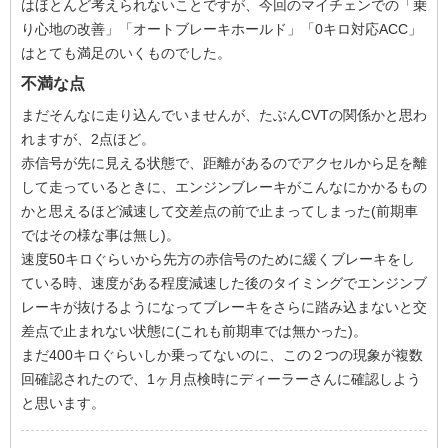
はほとんど考えられないことですが、今回のマイチェンでの「乗
り心地の改善」「オートブレーキホールド」「0キロ対応ACC」
はとても満足のいくものでした。
不満な点
まだそんなに走り込んでいませんが、たぶんCVTの関係かと思わ
れますが、2点ほど。
赤信号が先に見える状態で、距離があるのでアクセルから足を離
して走っているときに、エンジンブレーキがこんなにかかるもの
かと思えるほど減速して交差点の前で止まってしまった(前期車
ではその様な事は無し)。
速度50キロぐらいから先方の赤信号のために緩くブレーキをし
ている時、速度がある程度減速した後のタイミングでエンジンブ
レーキが抜けるようになってブレーキをさらに踏み込まないと交
差点で止まれない状態に(これも前期車では無かった)。
まだ400キロぐらいしか乗ってないのに、この２つの現象が複数
回確認されたので、1ヶ月点検時にディーラーさんに確認しよう
と思います。