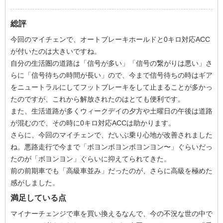
総評
今回のマイチェンで、オートブレーキホールドと0キロ対応ACC
が付いたのは大きいですね。
自分の生活圏の道路は「信号が多い」「信号の繋がりは悪い」さ
らに「信号待ちの時間が長い」ので、今まで信号待ちの時はギア
をニュートラルにしてフットブレーキをして止まることが多かっ
たのですが、これから解放されたのはとても便利です。
また、生活道路が多くウィークデイの夕方や土曜日の午後は道路
が混むので、その時に0キロ対応ACCは助かります。
さらに、今回のマイチェンで、だいぶ乗り心地が改善されました
ね。悪路走行で今まで「ボヨンボヨンボヨンヨン〜」ぐらいだっ
たのが「ボヨンヨン」ぐらいに抑えてられてきた。
前の前期車でも「高級車並み」だったのが、さらに高級を極めた
感がしました。
満足している点
マイナーチェンジで車を買い換えるなんで、今の不況な世の中で