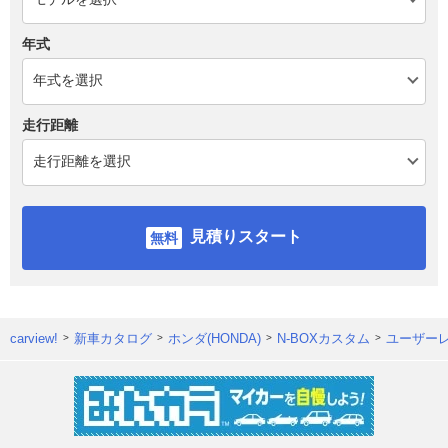
年式
走行距離
見積りスタート
carview!
新車カタログ
ホンダ(HONDA)
N-BOXカスタム
ユーザー