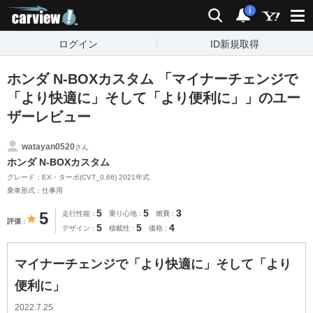
carview!
検索
通知
i
ログイン
ID新規取得
ホンダ N-BOXカスタム 「マイナーチェンジで
「より快適に」そして「より便利に」」のユー
ザーレビュー
watayan0520
さん
ホンダ N-BOXカスタム
グレード：EX・ターボ(CVT_0.66) 2021年式
乗車形式：仕事用
5
5
3
5
走行性能
乗り心地
燃費
評価
5
5
4
デザイン
積載性
価格
マイナーチェンジで「より快適に」そして「より
便利に」
2022.7.25