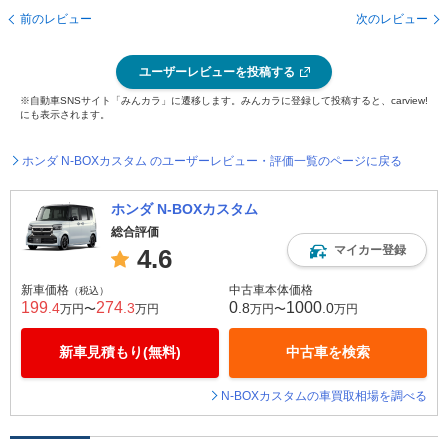
前のレビュー
次のレビュー
ユーザーレビューを投稿する
※自動車SNSサイト「みんカラ」に遷移します。みんカラに登録して投稿すると、carview!
にも表示されます。
ホンダ N-BOXカスタム のユーザーレビュー・評価一覧のページに戻る
ホンダ N-BOXカスタム
総合評価
マイカー登録
4.6
新車価格
中古車本体価格
（税込）
199
274
0
1000
.4
.3
.8
.0
万円〜
万円
万円〜
万円
新車見積もり(無料)
中古車を検索
N-BOXカスタムの車買取相場を調べる