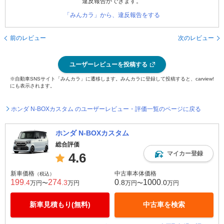
違反報告ができます。
「みんカラ」から、違反報告をする
前のレビュー
次のレビュー
ユーザーレビューを投稿する
※自動車SNSサイト「みんカラ」に遷移します。みんカラに登録して投稿すると、carview!
にも表示されます。
ホンダ N-BOXカスタム のユーザーレビュー・評価一覧のページに戻る
ホンダ N-BOXカスタム
総合評価
マイカー登録
4.6
新車価格
中古車本体価格
（税込）
199
274
0
1000
.4
.3
.8
.0
万円〜
万円
万円〜
万円
新車見積もり(無料)
中古車を検索