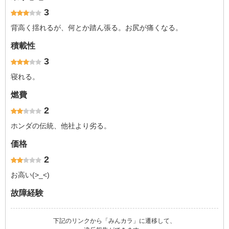
3
背高く揺れるが、何とか踏ん張る。お尻が痛くなる。
積載性
3
寝れる。
燃費
2
ホンダの伝統、他社より劣る。
価格
2
お高い(>_<)
故障経験
下記のリンクから「みんカラ」に遷移して、