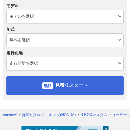
モデル
年式
走行距離
見積りスタート
carview!
新車カタログ
ホンダ(HONDA)
N-BOXカスタム
ユーザー