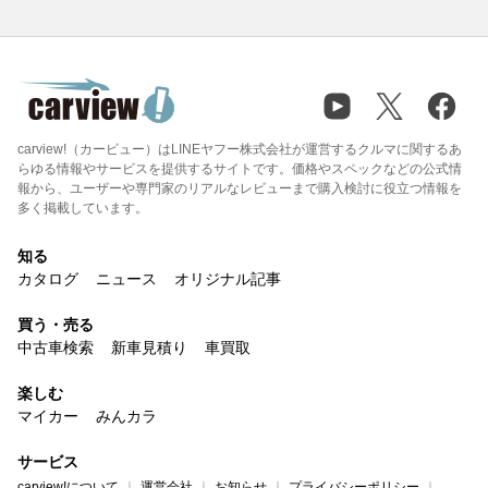
carview!（カービュー）はLINEヤフー株式会社が運営するクルマに関するあ
らゆる情報やサービスを提供するサイトです。価格やスペックなどの公式情
報から、ユーザーや専門家のリアルなレビューまで購入検討に役立つ情報を
多く掲載しています。
知る
カタログ
ニュース
オリジナル記事
買う・売る
中古車検索
新車見積り
車買取
楽しむ
マイカー
みんカラ
サービス
carview!について
運営会社
お知らせ
プライバシーポリシー