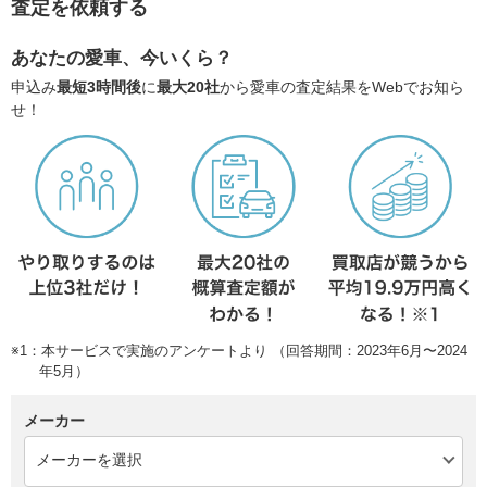
査定を依頼する
あなたの愛車、今いくら？
申込み
最短3時間後
に
最大20社
から愛車の査定結果をWebでお知ら
せ！
※1：本サービスで実施のアンケートより （回答期間：2023年6月〜2024
年5月）
メーカー