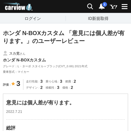
carview!
検索
通知
i
ログイン
ID新規取得
ホンダ N-BOXカスタム 「意見には個人差が有
ります。」のユーザーレビュー
スカ党
さん
ホンダ N-BOXカスタム
グレード：L・ターボ スタイル＋ブラック(CVT_0.66) 2021年式
乗車形式：マイカー
3
3
2
3
走行性能
乗り心地
燃費
評価
2
3
2
デザイン
積載性
価格
意見には個人差が有ります。
2022.7.21
総評