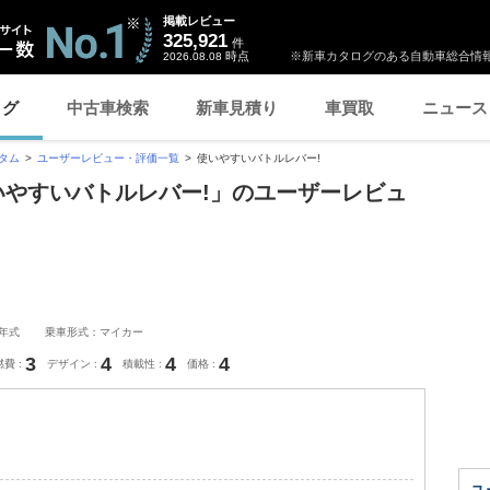
掲載レビュー
325,921
件
時点
※新車カタログのある自動車総合情報
2026.08.08
ログ
中古車検索
新車見積り
車買取
ニュース
スタム
ユーザーレビュー・評価一覧
使いやすいバトルレバー!
使いやすいバトルレバー!」のユーザーレビュ
1年式
乗車形式：マイカー
3
4
4
4
燃費
デザイン
積載性
価格