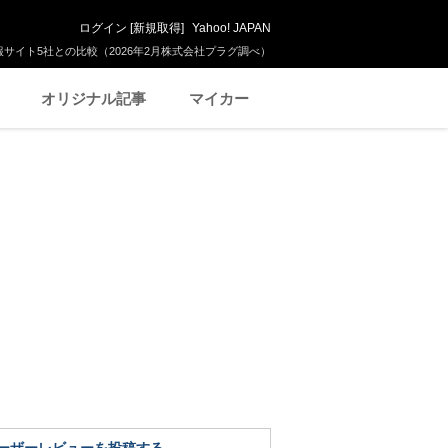
ログイン
[
新規取得
]
Yahoo! JAPAN
サイト5社との比較（2026年2月株式会社プラグ調べ）
オリジナル記事
マイカー