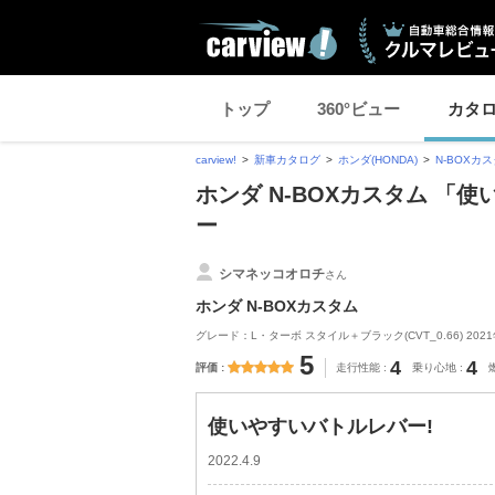
トップ
360°ビュー
カタ
carview!
新車カタログ
ホンダ(HONDA)
N-BOXカ
ホンダ N-BOXカスタム 「
ー
シマネッコオロチ
さん
ホンダ N-BOXカスタム
グレード：L・ターボ スタイル＋ブラック(CVT_0.66) 202
5
4
4
評価
走行性能
乗り心地
使いやすいバトルレバー!
2022.4.9