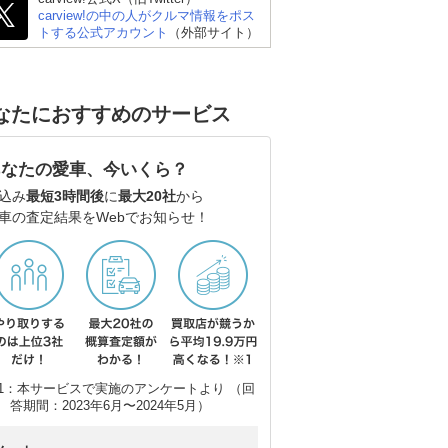
carview!の中の人がクルマ情報をポス
トする公式アカウント
（外部サイト）
なたにおすすめのサービス
あなたの愛車、今いくら？
込み
最短3時間後
に
最大20社
から
車の査定結果をWebでお知らせ！
1：本サービスで実施のアンケートより （回
答期間：2023年6月〜2024年5月）