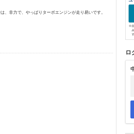
ユ
路では、非力で、やっぱりターボエンジンが走り易いです。
※
。
ロ