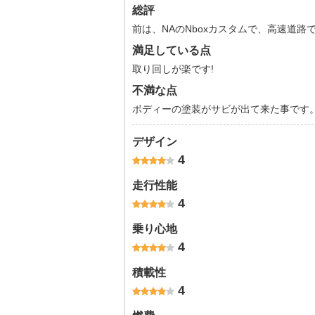
総評
前は、NAのNboxカスタムで、高速道
満足している点
取り回しが楽です!
不満な点
ボディーの塗装がサビが出て来た事です
デザイン
4
走行性能
4
乗り心地
4
積載性
4