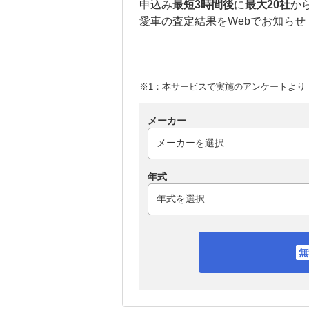
申込み
最短3時間後
に
最大20社
か
愛車の査定結果をWebでお知らせ
※1：本サービスで実施のアンケートより （
メーカー
年式