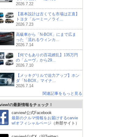
2026.7.22
【基本設計は古くても市場は正直】
トヨタ「ルーミー／ライ...
2026.7.23
高級車から「N-BOX」にまで広ま
った「流れるウィンカ...
2026.7.14
【何でもありの百花繚乱】135万円
の「ムーヴ」から29...
2026.7.10
【メッキグリルで迫力アップ】ホン
ダ「N-BOX」マイナ...
2026.7.14
関連記事をもっと見る
rview!の最新情報をチェック！
carview!公式Facebook
三菱 デリカミニ
ダイハツ タントカスタ
ス
最新のクルマ情報をお届けするcarvie
ム
w!オフィシャルページ
（外部サイト）
carview!公式X（旧Twitter）