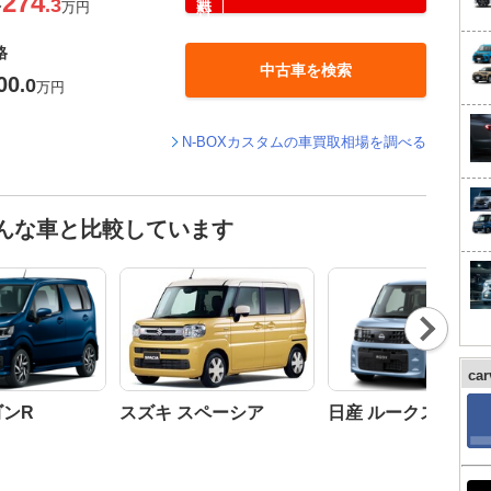
274
.3
〜
万円
格
中古車を検索
00
.0
万円
N-BOXカスタムの車買取相場を調べる
こんな車と比較しています
Nex
t
ca
ゴンR
スズキ スペーシア
日産 ルークス