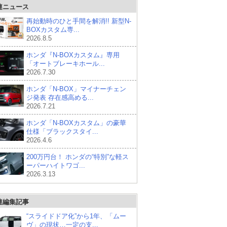
連ニュース
再始動時のひと手間を解消!! 新型N-
BOXカスタム専...
2026.8.5
ホンダ『N-BOXカスタム』専用
「オートブレーキホール...
2026.7.30
ホンダ「N-BOX」マイナーチェン
ジ発表 存在感高める...
2026.7.21
ホンダ「N-BOXカスタム」の豪華
仕様「ブラックスタイ...
2026.4.6
200万円台！ ホンダの“特別”な軽ス
ーパーハイトワゴ...
2026.3.13
連編集記事
“スライドドア化”から1年、「ムー
ヴ」の現状…一定の支...