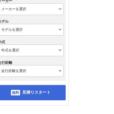
メーカー
モデル
年式
走行距離
見積りスタート