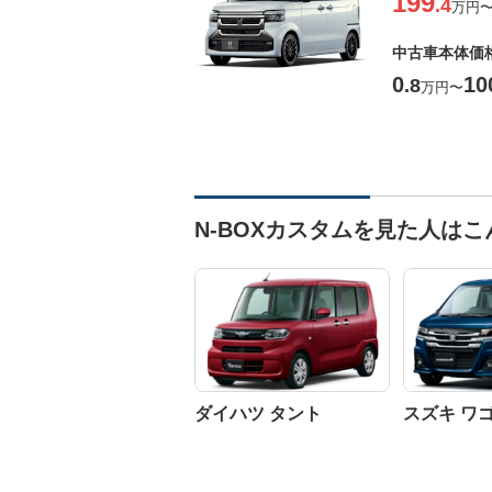
199
.4
万円
中古車本体価
0
10
.8
万円
〜
N-BOXカスタムを見た人は
ダイハツ タント
スズキ ワ