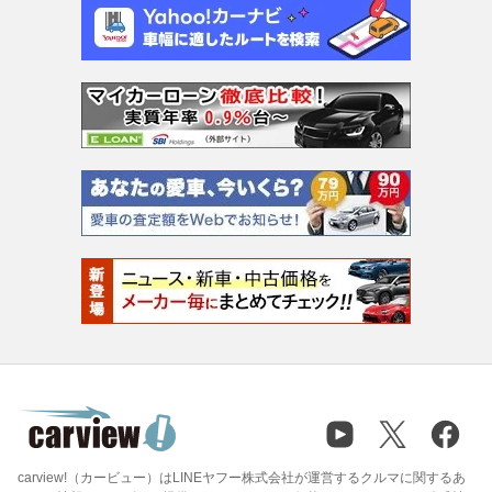
carview!（カービュー）はLINEヤフー株式会社が運営するクルマに関するあ