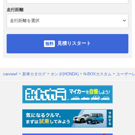
走行距離
見積りスタート
carview!
新車カタログ
ホンダ(HONDA)
N-BOXカスタム
ユーザー