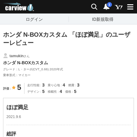
carview!
検索
通知
i
ログイン
ID新規取得
ホンダ N-BOXカスタム 「ほぼ満足」のユーザ
ーレビュー
tamukin
さん
ホンダ N-BOXカスタム
グレード：L・ターボ(CVT_0.66) 2020年式
乗車形式：マイカー
3
4
3
5
走行性能
乗り心地
燃費
評価
5
4
5
デザイン
積載性
価格
ほぼ満足
2021.9.6
総評