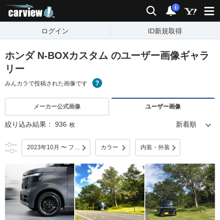
carview!
検索
通知
i
ログイン
ID新規取得
ホンダ N-BOXカスタム のユーザー画像ギャラ
リー
みんカラで投稿された画像です
メーカー公式画像
ユーザー画像
絞り込み結果：
936
枚
2023年10月 〜 フルモデルチェンジ
カラー
内装・外装