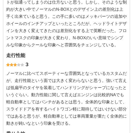
トが似通ってしまうのは仕方ないと思う。しかし、そのような制
約が大きい中でノーマルのN-BOXとのデザイン上の差別化は上
手く出来ていると思う。この手に多いのはメッキパーツの追加や
ホイールのインチアップといったところだが、ヘッドライトデザ
インを大きく変えてきたのは差別化をする上で英断だった。フロ
ントマスクの印象が大きく変わり、N-BOXのいい意味でシンプ
ルな印象からクールな印象へと雰囲気をチェンジしている。
走行性能
3
ノーマルに比べてスポーティーな雰囲気となっているカスタムだ
が、走行性能という面では大きく変わらないと思う。強いて言え
ば低扁平のタイヤを装着してハンドリングがシャープになったと
いうぐらい。動力性能に関して言えばエンジンは比較的NAでも
軽自動車としてはパンチがあるとは思う。全体的な印象として、
スライドドアを有するハイトワゴン軽に期待してはいけない部分
ではあると思うが、軽自動車としては車両重量が重たく全体的に
動きが鈍いなという印象を受ける。