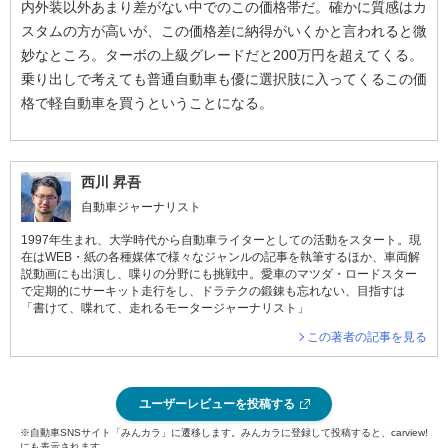
内外装以外あまり差がない中でのこの価格帯だ。確かに質感はカ
スタムの方が高いが、この価格差に納得がいくかと言われると微
妙なところ。ターボの上級グレードだと200万円を超えてくる。
乗り出しで考えても普通自動車も優に選択肢に入ってくるこの価
格で軽自動車を買うということになる。
西川 昇吾
自動車ジャーナリスト
1997年生まれ、大学時代から自動車ライターとしての活動をスタート。現
在はWEB・紙の各種媒体で様々なジャンルの記事を執筆するほか、車両解
説動画にも出演し、喋りの分野にも挑戦中。愛車のマツダ・ロードスター
で定期的にサーキット走行をし、ドラテクの鍛錬も忘れない、目指すは
「書けて、喋れて、走れるモータージャーナリスト」
この著者の記事を見る
ユーザーレビューを投稿する
※自動車SNSサイト「みんカラ」に遷移します。みんカラに登録して投稿すると、carview!
にも表示されます。