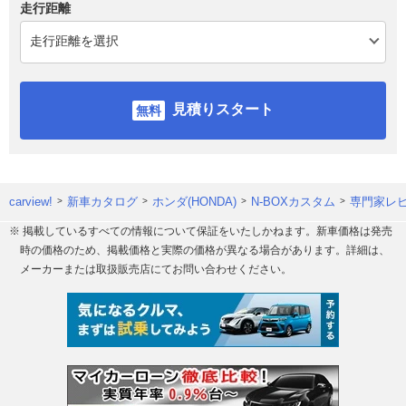
走行距離
見積りスタート
carview!
新車カタログ
ホンダ(HONDA)
N-BOXカスタム
専門家レ
※ 掲載しているすべての情報について保証をいたしかねます。新車価格は発売
時の価格のため、掲載価格と実際の価格が異なる場合があります。詳細は、
メーカーまたは取扱販売店にてお問い合わせください。