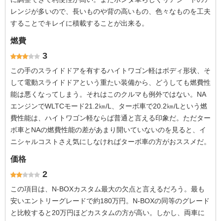
レンジが多いので、長いものや背の高いもの、色々なものを工夫
することでキレイに積載することが出来る。
燃費
3
この手のスライドドアを有するハイトワゴン軽はボディ形状、そ
して電動スライドドアという重たい装備から、どうしても燃費性
能は悪くなってしまう。それはこのクルマも例外ではない。NA
エンジンでWLTCモード21.2㎞/L、ターボ車で20.2㎞/Lという燃
費性能は、ハイトワゴン軽ならば普通と言える印象だ。ただター
ボ車とNAの燃費性能の差があまり開いていないのを見ると、イ
ニシャルコストさえ気にしなければターボ車の方がおススメだ。
価格
2
この項目は、N-BOXカスタム最大の欠点と言えるだろう。最も
安いエントリーグレードで約180万円。N-BOXの同等のグレード
と比較すると20万円ほどカスタムの方が高い。しかし、両車に