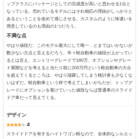
ップクラスにパッケージとしての完成度が高いと思わせる1台と
なっている。売れているモデルにはそれ相応の理由がしっかりと
あるということを改めて感じさせる。カスタムのように味違いを
用意しているのも理由の1つだろう。
不満な点
やはり値段だ、このモデル最大にして唯一…とまではいかないが
数少ない欠点と言えるだろう。年々軽自動車の値段が上がってい
るとは言え、エントリーグレードで180万、オプションやグレー
ド展開などを考えると当たり前に200万円という軽自動車の大台
を超えてくるところは、やはり躊躇してしまう検討者も少なくな
いはずだ。軽自動車という枠で考えてしまいがちだが、トップグ
レードにオプションを着けていった値段ならば普通車のスライド
ドア車だって見えてくる。
デザイン
4
スライドドアを有するハイトワゴン軽なので、全体的なシルエッ