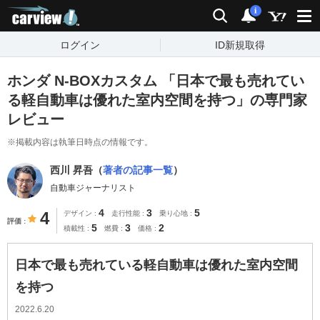
carview!
検索
通知
i
ログイン
ID新規取得
ホンダ N-BOXカスタム 「日本で最も売れてい
る軽自動車は優れた室内空間を持つ」の専門家
レビュー
※掲載内容は執筆日時点の情報です。
西川 昇吾（
著者の記事一覧
）
自動車ジャーナリスト
4
3
5
4
デザイン
走行性能
乗り心地
評価
5
3
2
積載性
燃費
価格
日本で最も売れている軽自動車は優れた室内空間
を持つ
2022.6.20