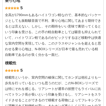
乗り心地
5
全高が1790mmもあるハイトワゴン軽なので、基本的なパッケー
ジとしても振動騒音面で不利、乗り心地に関してあまり期待でき
るとは言えない。しかし、その期待をいい意味で裏切ってくると
いう印象を受ける。この手の軽自動車としては騒音も抑えられて
いて、ハイトワゴン軽であるのがビックリするほど移動中は快適
な室内空間を実現している。このクラスやジャンルを超えると思
わせる乗り心地は、N-BOXシリーズが日本で最も売れている軽
自動車であるのが良く分かる一面だ。
積載性
5
積載性というか、室内空間の確保に関してホンダは他社よりも一
歩先を行っているといつも思うのだが、このN-BOXシリーズで
は特にそれを感じる。リアシートが通常の状態でもライバルに比
べてトランク長が長いという印象を受けるし、リアシートをスラ
イドさせることができるので積載する荷物によってフレキシブル
に調整できて利便性が高い。またホンダ車らしくリアシートのア