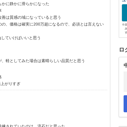
ユ
らかに静かに滑らかになった
車
改善は質感の域になっていると思う
の、価格は確実に200万超になるので、必須とは言えない
※
勝負していけばいいと思う
ロ
が、軽としてみた場合は素晴らしい品質だと思う
格
価上がりすぎ
洗練されていたのは、流石だと思った