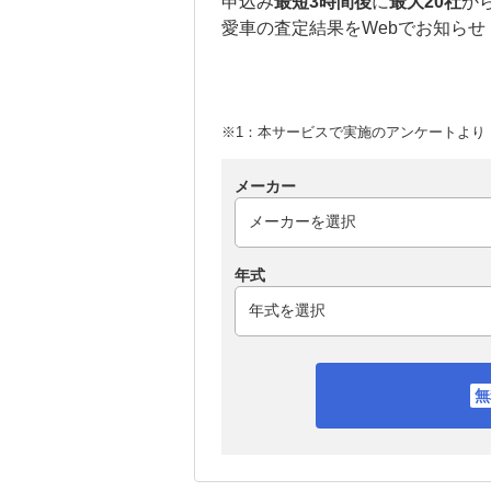
申込み
最短3時間後
に
最大20社
か
愛車の査定結果をWebでお知らせ
※1：本サービスで実施のアンケートより （
メーカー
年式