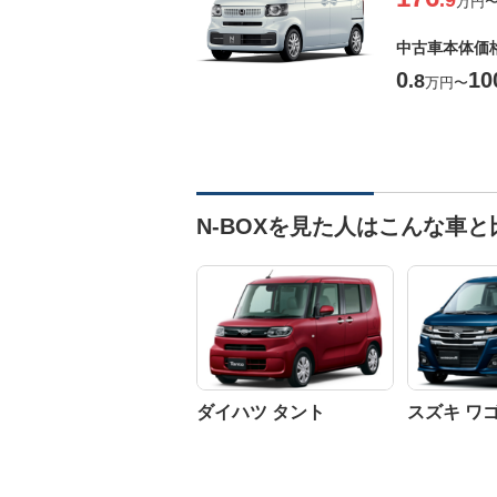
.9
万円
中古車本体価
0
10
.8
万円
〜
N-BOXを見た人はこんな車
ダイハツ タント
スズキ ワ