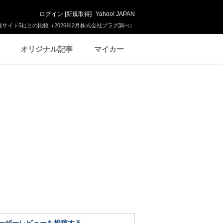
ログイン
[
新規取得
]
Yahoo! JAPAN
サイト5社との比較（2026年2月株式会社プラグ調べ）
オリジナル記事
マイカー