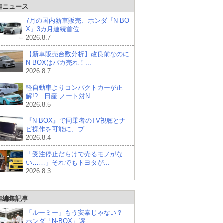
連ニュース
7月の国内新車販売、ホンダ『N-BO
X』3カ月連続首位...
2026.8.7
【新車販売台数分析】改良前なのに
N-BOXはバカ売れ！...
2026.8.7
軽自動車よりコンパクトカーが正
解!? 日産 ノート対N...
2026.8.5
『N-BOX』で同乗者のTV視聴とナ
ビ操作を可能に、ブ...
2026.8.4
「受注停止だらけで売るモノがな
い……」それでもトヨタが...
2026.8.3
連編集記事
「ルーミー」もう安泰じゃない？
ホンダ「N-BOX」譲...