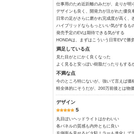
仕事用のため近距離のみだが、走りが明
デザインも良く、開発力が注がれた優良
日常の足がさらに磨かれ完成度が高く、
ハイブリッドならもっといい気がするもの
発売予定のEVは期待できる気がする
HONDAは、まずはこういう日常EVで
満足している点
見た目がとにかく良くなった
よく見ると安っぽい樹脂だったりもする
不満な点
今のところ特にないが、強いて言えば価
軽全体的にそうだが、200万前後とは物
デザイン
5
丸目ぽいヘッドライトはかわいい
各パネルの質感も内外ともに良い
左側面を見せるピタ駐ミラーも進化して