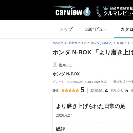
トップ
360°ビュー
カタ
carview!
新車カタログ
ホンダ(HONDA)
N-BOX
ホンダ N-BOX 「より磨
迦寿
さん
ホンダ N-BOX
グレード：N-BOX(CVT_0.66) 2025年式
乗車形式：仕
5
4
5
評価
走行性能
乗り心地
より磨き上げられた日常の足
2026.4.27
総評