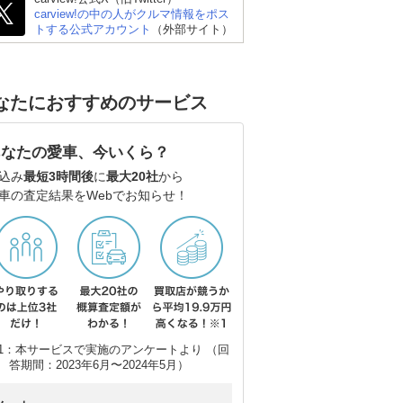
carview!の中の人がクルマ情報をポス
トする公式アカウント
（外部サイト）
なたにおすすめのサービス
あなたの愛車、今いくら？
込み
最短3時間後
に
最大20社
から
車の査定結果をWebでお知らせ！
三菱 デリカミニ
ダイハツ タントカスタ
ス
1：本サービスで実施のアンケートより （回
ム
答期間：2023年6月〜2024年5月）