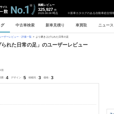
掲載レビュー
325,927
件
時点
※新車カタログのある自動車総合情報
2026.08.08
ログ
中古車検索
新車見積り
車買取
ニュース
ユーザーレビュー・評価一覧
より磨き上げられた日常の足
き上げられた日常の足」のユーザーレビュー
事用
4
5
3
3
燃費
デザイン
積載性
価格