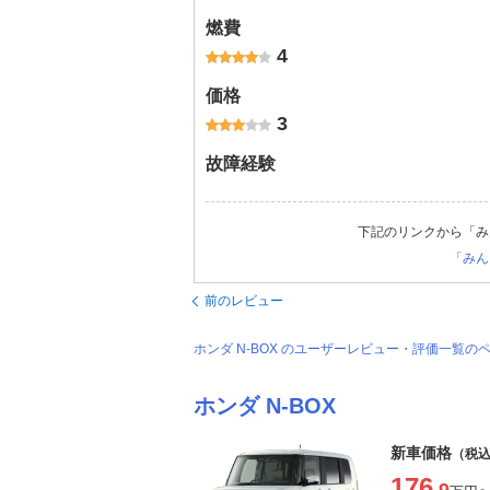
燃費
4
価格
3
故障経験
下記のリンクから「み
「みん
前のレビュー
ホンダ N-BOX のユーザーレビュー・評価一覧の
ホンダ N-BOX
新車価格
（税
176