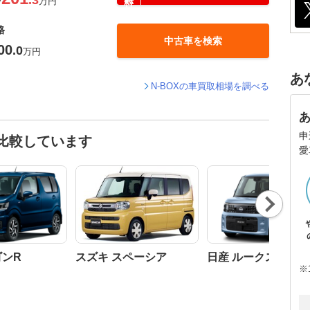
.3
〜
万円
格
中古車を検索
00
.0
万円
あ
N-BOXの車買取相場を調べる
申
と比較しています
愛
Nex
t
ゴンR
スズキ スペーシア
日産 ルークス
※