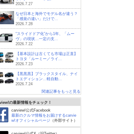
2026.7.27
なぜ日本と海外でモデル名が違う？
「感覚の違い」だけで...
2026.7.28
“スライドドア化”から1年、「ムー
ヴ」の現状…一定の支...
2026.7.22
【基本設計は古くても市場は正直】
トヨタ「ルーミー／ライ...
2026.7.23
【黒黒黒】ブラックスタイル、ナイ
トエディション…軽自動...
2026.7.24
関連記事をもっと見る
rview!の最新情報をチェック！
carview!公式Facebook
最新のクルマ情報をお届けするcarvie
w!オフィシャルページ
（外部サイト）
carview!公式X（旧Twitter）