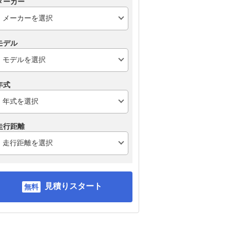
メーカー
モデル
年式
走行距離
見積りスタート