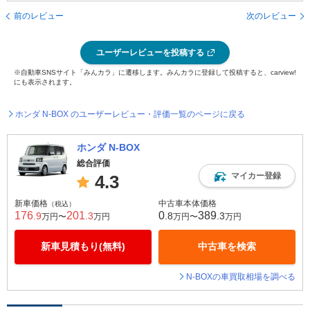
前のレビュー
次のレビュー
ユーザーレビューを投稿する
※自動車SNSサイト「みんカラ」に遷移します。みんカラに登録して投稿すると、carview!
にも表示されます。
ホンダ N-BOX のユーザーレビュー・評価一覧のページに戻る
ホンダ N-BOX
総合評価
マイカー登録
4.3
新車価格
中古車本体価格
（税込）
176
201
0
389
.9
.3
.8
.3
万円〜
万円
万円〜
万円
新車見積もり(無料)
中古車を検索
N-BOXの車買取相場を調べる