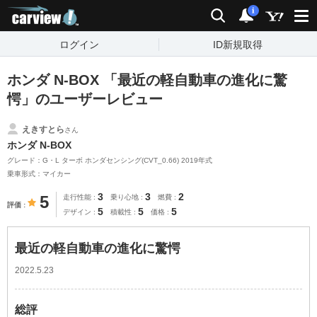
carview!
検索
通知
i
ログイン
ID新規取得
ホンダ N-BOX 「最近の軽自動車の進化に驚
愕」のユーザーレビュー
えきすとら
さん
ホンダ N-BOX
グレード：G・L ターボ ホンダセンシング(CVT_0.66) 2019年式
乗車形式：マイカー
3
3
2
5
走行性能
乗り心地
燃費
評価
5
5
5
デザイン
積載性
価格
最近の軽自動車の進化に驚愕
2022.5.23
総評