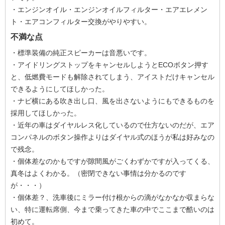
・エンジンオイル・エンジンオイルフィルター・エアエレメン
ト・エアコンフィルター交換がやりやすい。
不満な点
・標準装備の純正スピーカーは音悪いです。
・アイドリングストップをキャンセルしようとECOボタン押す
と、低燃費モードも解除されてしまう、アイストだけキャンセル
できるようにしてほしかった。
・ナビ横にある吹き出し口、風を出さないようにもできるものを
採用してほしかった。
・近年の車はダイヤルレス化しているので仕方ないのだが、エア
コンパネルのボタン操作よりはダイヤル式のほうが私は好みなの
で残念。
・個体差なのかもですが隙間風がごくわずかですが入ってくる、
真冬はよくわかる。（密閉できない事情は分かるのです
が・・・）
・個体差？、洗車後にミラー付け根からの滴がなかなか収まらな
い、特に運転席側、今まで乗ってきた車の中でここまで酷いのは
初めて。