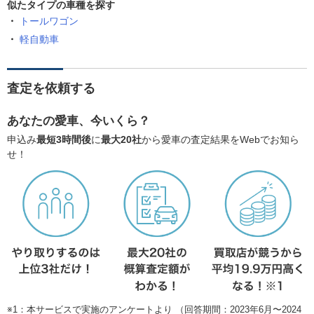
似たタイプの車種を探す
トールワゴン
軽自動車
査定を依頼する
あなたの愛車、今いくら？
申込み
最短3時間後
に
最大20社
から愛車の査定結果をWebでお知ら
せ！
※1：本サービスで実施のアンケートより （回答期間：2023年6月〜2024