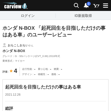
carview!
検索
通知
i
ログイン
ID新規取得
ホンダ N-BOX 「起死回生を目指しただけの事
はある車」のユーザーレビュー
おもこしおもい
さん
ホンダ N-BOX
グレード：G・SSパッケージ(CVT_0.66) 2016年式
乗車形式：マイカー
-
-
-
4
走行性能
乗り心地
燃費
評価
-
-
-
デザイン
積載性
価格
起死回生を目指しただけの事はある車
2021.12.26
総評