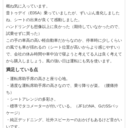
概ね気に入っています。
昔トゥデイ（E05A）乗っていましたが、ずいぶん進化しました
ね、シートの出来が良くて感動しました。
ハンドリングも想像以上に良かった（期待していなかったので、
試乗せずに買った）
この手の車高の高い軽自動車だからなのか、停車時に少しくらい
の風でも車が揺れるの（シート位置が高いからより感じやすい）
で、会社の休み時間や車中泊で寝ようと考えてる人は良く考えて
から購入しましょう。風の強い日は運転にも気を使います。
満足している点
・運転席助手席の高さと座り心地。
・適度な運転席助手席の高さなので、乗り降りが楽。（腰痛持
ち）
・シートアレンジの多彩さ。
・標準でタコメーターが付いている。（JF1のNA、GのSSパッ
ケージ）
・純正デッドニング、社外スピーカーのおかげもあるけど音がい
いです。