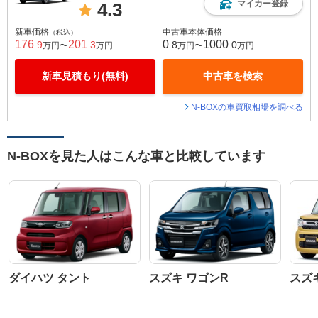
マイカー登録
4.3
新車価格
中古車本体価格
（税込）
176
201
0
1000
.9
.3
.8
.0
万円〜
万円
万円〜
万円
新車見積もり(無料)
中古車を検索
N-BOXの車買取相場を調べる
N-BOXを見た人はこんな車と比較しています
ダイハツ タント
スズキ ワゴンR
スズ