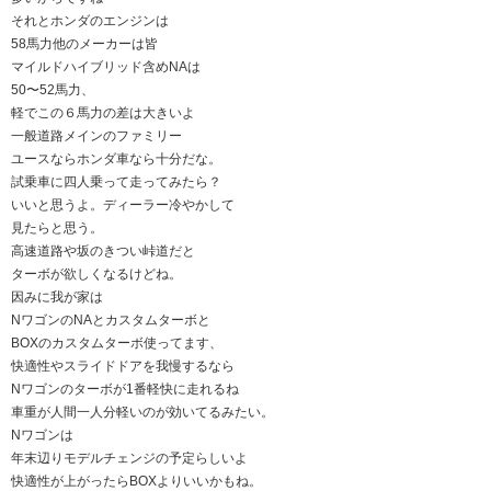
それとホンダのエンジンは
58馬力他のメーカーは皆
マイルドハイブリッド含めNAは
50〜52馬力、
軽でこの６馬力の差は大きいよ
一般道路メインのファミリー
ユースならホンダ車なら十分だな。
試乗車に四人乗って走ってみたら？
いいと思うよ。ディーラー冷やかして
見たらと思う。
高速道路や坂のきつい峠道だと
ターボが欲しくなるけどね。
因みに我が家は
NワゴンのNAとカスタムターボと
BOXのカスタムターボ使ってます、
快適性やスライドドアを我慢するなら
Nワゴンのターボが1番軽快に走れるね
車重が人間一人分軽いのが効いてるみたい。
Nワゴンは
年末辺りモデルチェンジの予定らしいよ
快適性が上がったらBOXよりいいかもね。