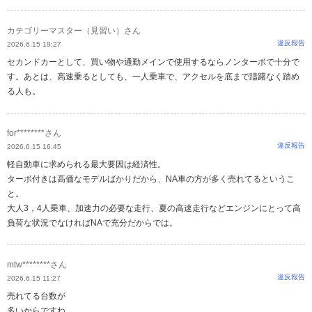
カテゴリーマスター（見習い）さん
違反報告
2026.6.15 19:27
セカンドカーとして、買い物や通勤メインで使用するならノンターボで十分で
す。あとは、高速乗るとしても、一人乗車で、アクセルを底まで躊躇なく踏め
る人も。
for********さん
違反報告
2026.6.15 16:45
軽自動車に求められる最大要因は経済性。
ターボ付きは高価なモデルばかりだから、NA車の方が多く売れてるというこ
と。
大人3，4人乗車、加速力の必要な走行、夏の高速走行などエンジンにとって高
負荷な状況でなければNAで充分だからでは。
mtw********さん
違反報告
2026.6.15 11:27
売れてる台数が
多いからですね