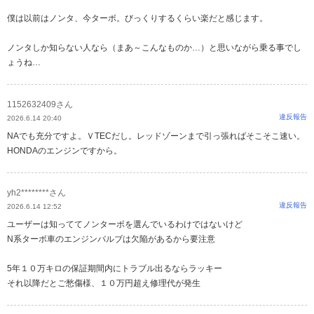
僕は以前はノンタ、今ターボ。びっくりするくらい楽だと感じます。
ノンタしか知らない人なら（まあ～こんなものか…）と思いながら乗る事でし
ょうね…
1152632409さん
違反報告
2026.6.14 20:40
NAでも充分ですよ。ＶTECだし。レッドゾーンまで引っ張ればそこそこ速い。
HONDAのエンジンですから。
yh2********さん
違反報告
2026.6.14 12:52
ユーザーは知っててノンターボを選んでいるわけではないけど
N系ターボ車のエンジンバルブは欠陥があるから要注意
5年１０万キロの保証期間内にトラブル出るならラッキー
それ以降だとご愁傷様、１０万円超え修理代が発生