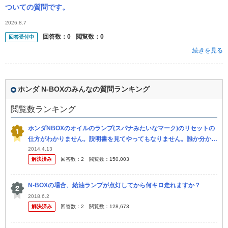
ついての質問です。
2026.8.7
回答数：
0
閲覧数：
0
回答受付中
続きを見る
ホンダ N-BOXのみんなの質問ランキング
閲覧数ランキング
ホンダNBOXのオイルのランプ(スパナみたいなマーク)のリセットの
仕方がわかりません。説明書を見てやってもなりません。誰か分かる
かた教えてください。
2014.4.13
解決済み
回答数：
2
閲覧数：
150,003
N-BOXの場合、給油ランプが点灯してから何キロ走れますか？
2018.6.2
解決済み
回答数：
2
閲覧数：
128,673