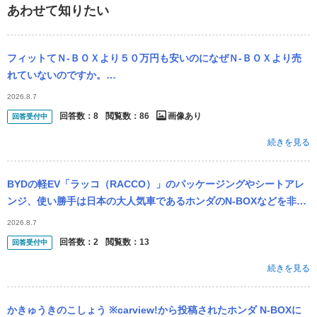
あわせて知りたい
フィットてＮ‐ＢＯＸより５０万円も安いのになぜＮ‐ＢＯＸより売
れていないのですか。
・・・・・・・・・・・・・・・・・・・・・・・・・・・・・・・
2026.8.7
確かに軽自動車は維持費が安いで...
回答数：
8
閲覧数：
86
画像あり
回答受付中
続きを見る
BYDの軽EV「ラッコ（RACCO）」のパッケージングやシートアレ
ンジ、使い勝手は日本の大人気車であるホンダのN-BOXなどを非常
に細かく研究・踏襲しており、 「参考にした（あるいは似てい
2026.8.7
る）」...
回答数：
2
閲覧数：
13
回答受付中
続きを見る
かきゅうきのこしょう ※carview!から投稿されたホンダ N-BOXに