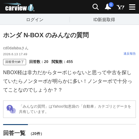
carview!
検索
通知
i
ログイン
ID新規取得
ホンダ N-BOX のみんなの質問
cd0dafabaさん
違反報告
2026.6.13 17:49
回答数：
20
閲覧数：
455
回答受付終了
NBOX軽は非力だからターボじゃないと思って中古を探し
ていたらノンターボが明らかに多い！ノンターボで十分っ
てことなのでしょうか？？
「みんなの質問」はYahoo!知恵袋の「自動車」カテゴリとデータを
共有しています。
回答一覧
（20件）