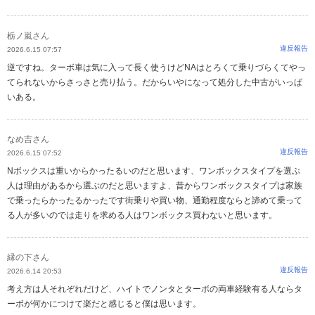
栃ノ嵐さん
違反報告
2026.6.15 07:57
逆ですね。ターボ車は気に入って長く使うけどNAはとろくて乗りづらくてやっ
てられないからさっさと売り払う。だからいやになって処分した中古がいっぱ
いある。
なめ吉さん
違反報告
2026.6.15 07:52
Nボックスは重いからかったるいのだと思います、ワンボックスタイプを選ぶ
人は理由があるから選ぶのだと思いますよ、昔からワンボックスタイプは家族
で乗ったらかったるかったです街乗りや買い物、通勤程度ならと諦めて乗って
る人が多いのでは走りを求める人はワンボックス買わないと思います。
縁の下さん
違反報告
2026.6.14 20:53
考え方は人それぞれだけど、ハイトでノンタとターボの両車経験有る人ならタ
ーボが何かにつけて楽だと感じると僕は思います。