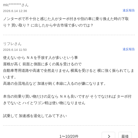
mic********さん
違反報告
2026.6.14 12:36
ノンターボで不十分と感じた人がターボ付きや別の車に乗り換えた時の下取
り？ 買い取り？ に出したから中古市場で多いのでは？
リフレさん
違反報告
2026.6.14 11:50
使えないから ＮＡを手放す人が多いという事
屋根が高く 前面と側面に多くの風を受けるので
自動車専用道路や高速で全然走りません 横風を受けると 横に強く振られてしま
います。
高速の合流地点など 加速が鈍く本線に入るのが嫌になります。
本当の街乗り買い物だけの足なら ＮＡも良いですが そうでなければ ターボ付
きでないと ハイとワゴン軽は使い物になりません
試乗して 加速感を退化してみて下さい
1
〜
10
/
20
件