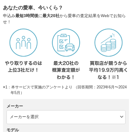
あなたの愛車、今いくら？
申込み
最短3時間後
に
最大20社
から愛車の査定結果をWebでお知ら
せ！
※1：本サービスで実施のアンケートより （回答期間：2023年6月〜2024
年5月）
メーカー
モデル