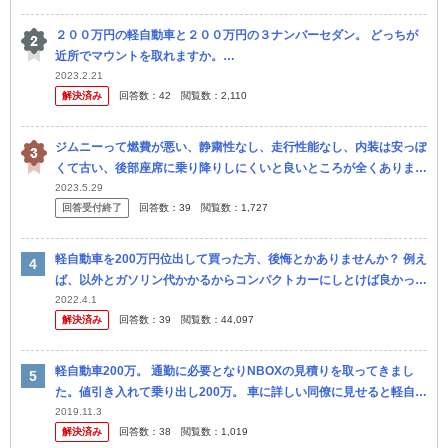
２００万円の軽自動車と２００万円の３ナンバーセダン。 どっちが
近所でマウントを取れますか。
・・・・・・・・・・・・・・・・・・・・・ 最近は３ナンバーセ
2023.2.21
解決済み
回答数：
42
閲覧数：
2,110
ダンと軽自動車が同じ値段だそうですが。 ...
ジムニーって燃費が悪い、静粛性なし、走行性能なし、内装は安っぽ
くて古い、後部座席に乗り降りしにくいと良いところが全くありませ
んが何故売れるのでしょうか？？ ジムニーを買う人は車に興味がな
2023.5.29
回答受付終了
回答数：
39
閲覧数：
1,727
く外装の...
軽自動車を200万円位出して買った方、後悔とかありませんか？ 例え
ば、以外とガソリン代かかるからコンパクトカーにしとけば良かった
等、ありませんでしたか？
2022.4.1
解決済み
回答数：
39
閲覧数：
44,097
軽自動車200万。 通勤に必要となりNBOXの見積りを取ってきまし
た。値引き入れて乗り出し200万。 車に詳しい同僚に見せると軽自動
車は危険だ、200万出せるなら普通車にしろ、と言われてまし て。
2019.11.3
解決済み
回答数：
38
閲覧数：
1,019