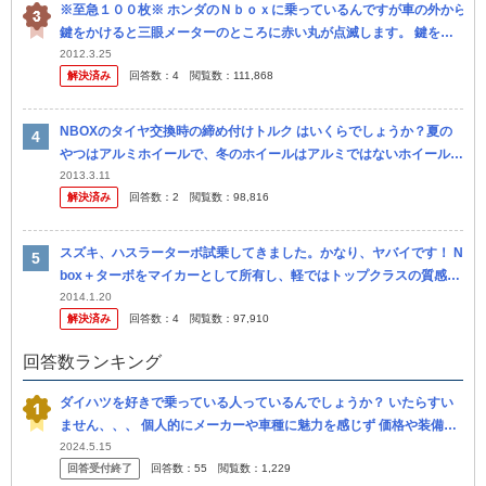
※至急１００枚※ ホンダのＮｂｏｘに乗っているんですが車の外から
鍵をかけると三眼メーターのところに赤い丸が点滅します。 鍵をあ
けると消えます；；今までこんなことはなかったのに何故鍵を閉める
2012.3.25
解決済み
回答数：
4
閲覧数：
111,868
と赤い...
NBOXのタイヤ交換時の締め付けトルク はいくらでしょうか？夏の
やつはアルミホイールで、冬のホイールはアルミではないホイールで
す。 アルミホイールは若干軽めに締め付ける（？）と聞きました。
2013.3.11
解決済み
回答数：
2
閲覧数：
98,816
タイ...
スズキ、ハスラーターボ試乗してきました。かなり、ヤバイです！ N
box＋ターボをマイカーとして所有し、軽ではトップクラスの質感と
走りだと、満足していましたが、ハスラーはそれを超えたかも知れ
2014.1.20
解決済み
回答数：
4
閲覧数：
97,910
ま...
回答数ランキング
ダイハツを好きで乗っている人っているんでしょうか？ いたらすい
ません、、、 個人的にメーカーや車種に魅力を感じず 価格や装備な
どで選んでいるように感じます。 要はダイハツだから選んでいると
2024.5.15
回答受付終了
回答数：
55
閲覧数：
1,229
い...