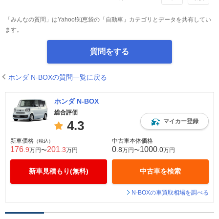
「みんなの質問」はYahoo!知恵袋の「自動車」カテゴリとデータを共有してい
ます。
質問をする
ホンダ N-BOXの質問一覧に戻る
ホンダ N-BOX
総合評価
マイカー登録
4.3
新車価格
中古車本体価格
（税込）
176
201
0
1000
.9
.3
.8
.0
万円〜
万円
万円〜
万円
新車見積もり(無料)
中古車を検索
N-BOXの車買取相場を調べる