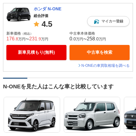
ホンダ N-ONE
総合評価
マイカー登録
4.5
新車価格
中古車本体価格
（税込）
176
231
0
258
.8
.9
.0
.0
万円〜
万円
万円〜
万円
新車見積もり(無料)
中古車を検索
N-ONEの車買取相場を調べる
N-ONEを見た人はこんな車と比較しています