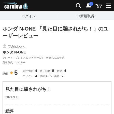
carview!
検索
通知
i
ログイン
ID新規取得
ホンダ N-ONE 「見た目に騙されがち！」のユ
ーザーレビュー
フカヒレ
さん
ホンダ N-ONE
グレード：プレミアム ツアラー(CVT_0.66) 2022年式
乗車形式：マイカー
4
5
4
5
走行性能
乗り心地
燃費
評価
4
5
2
デザイン
積載性
価格
見た目に騙されがち！
2024.9.11
総評