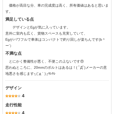
価格が高目な分、車の完成度は高く、所有価値はあると思いま
す。
満足している点
デザインとEgが気に入っています。
意外に室内も広く、貨物スペースも充実していて、
Egがパワフルで車体はコンパクトで釣り回しが楽ちんです(b＾
ー‘）
不満な点
とにかく整備性が悪く、不便この上ないです😠
思わぬところに、20mmのボルトはあるは！( ﾟДﾟ)メーカーの意
地悪さを感じます┐(´д｀)┌ﾔﾚﾔﾚ
デザイン
4
走行性能
4