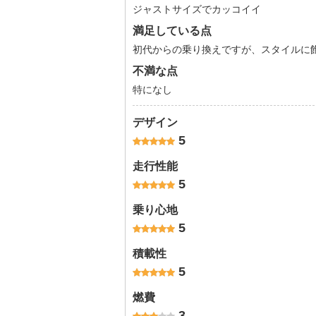
ジャストサイズでカッコイイ
満足している点
初代からの乗り換えですが、スタイルに
不満な点
特になし
デザイン
5
走行性能
5
乗り心地
5
積載性
5
燃費
3