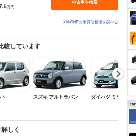
中古車を検索
7
.5
万円
N-ONEの車買取相場を調べる
と比較しています
Nex
t
ルト
スズキ アルトラパン
ダイハツ ミライース
ca
と詳しく