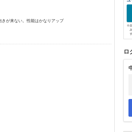
ユ
飽きが来ない。性能はかなりアップ
※
ロ