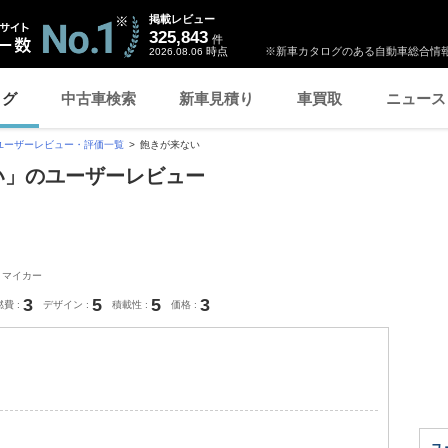
掲載レビュー
325,843
件
時点
※新車カタログのある自動車総合情報
2026.08.06
ログ
中古車検索
新車見積り
車買取
ニュース
ユーザーレビュー・評価一覧
飽きが来ない
ない」のユーザーレビュー
：マイカー
3
5
5
3
燃費
デザイン
積載性
価格