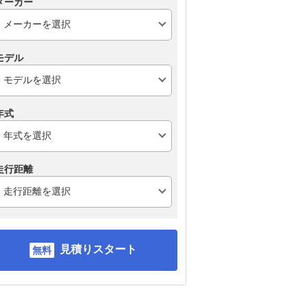
メーカー
モデル
年式
走行距離
見積りスタート