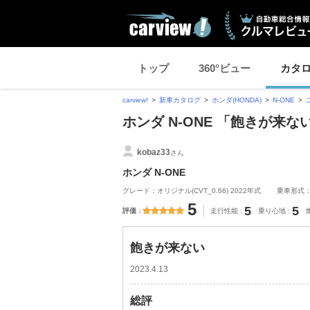
トップ
360°ビュー
カタ
carview!
新車カタログ
ホンダ(HONDA)
N-ONE
ホンダ N-ONE 「飽きが来
kobaz33
さん
ホンダ N-ONE
グレード：オリジナル(CVT_0.66) 2022年式
乗車形式
5
5
5
評価
走行性能
乗り心地
飽きが来ない
2023.4.13
総評