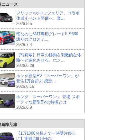
連ニュース
ブリッツ×カロッツェリア、コラボ
体感イベント開催へ、業...
2026.8.5
軽なのに6MT専用グレード!! S660
譲りのクロスミ...
2026.7.4
【写真蔵】日常の移動を刺激的な体
験へと進化させる、ホン...
2026.6.28
ホンダ新型EV「スーパーワン」が
受注1万台超え 想定...
2026.6.16
ホンダ「スーパーワン」 登場 スポ
ーティな新型EVの特徴とは
2026.6.9
連編集記事
【1万1000台超えで一時受注停止
に】実質209万円の...