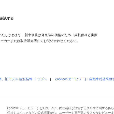
を確認する
いたしかねます。新車価格は発売時の価格のため、掲載価格と実際
メーカーまたは取扱販売店にてお問い合わせください。
車、旧モデル 総合情報 トップへ
|
carview![カービュー] - 自動車総合
carview!（カービュー）はLINEヤフー株式会社が運営するクルマに関す
価格やスペックなどの公式情報から、ユーザーや専門家のリアルなレビューま