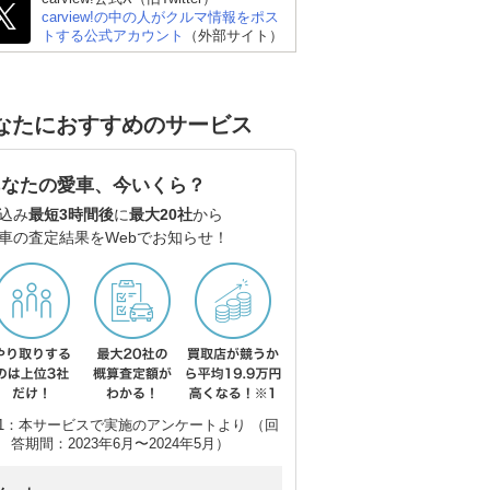
carview!の中の人がクルマ情報をポス
トする公式アカウント
（外部サイト）
なたにおすすめのサービス
あなたの愛車、今いくら？
込み
最短3時間後
に
最大20社
から
車の査定結果をWebでお知らせ！
1：本サービスで実施のアンケートより （回
答期間：2023年6月〜2024年5月）