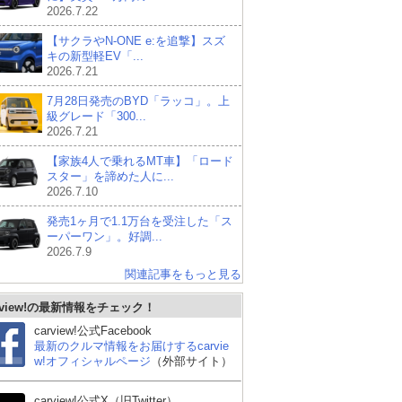
2026.7.22
【サクラやN-ONE e:を追撃】スズ
キの新型軽EV「...
2026.7.21
7月28日発売のBYD「ラッコ」。上
級グレード「300...
2026.7.21
【家族4人で乗れるMT車】「ロード
スター」を諦めた人に...
2026.7.10
発売1ヶ月で1.1万台を受注した「ス
ーパーワン」。好調...
2026.7.9
関連記事をもっと見る
日産 デイズ
日産 サクラ
ダ
rview!の最新情報をチェック！
バ
carview!公式Facebook
最新のクルマ情報をお届けするcarvie
w!オフィシャルページ
（外部サイト）
carview!公式X（旧Twitter）