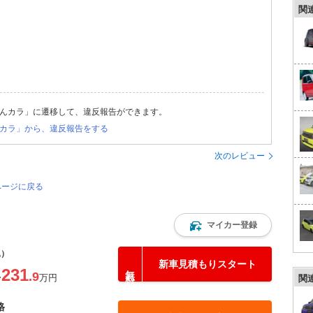
関
んカラ」に遷移して、違反報告ができます。
カラ」から、違反報告をする
次のレビュー
ページに戻る
マイカー登録
込）
新車見積もりスタート
231
.9
〜
万円
関
格