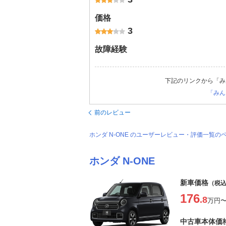
価格
3
故障経験
下記のリンクから「み
「みん
前のレビュー
ホンダ N-ONE のユーザーレビュー・評価一覧の
ホンダ N-ONE
新車価格
（税
176
.8
万円
中古車本体価