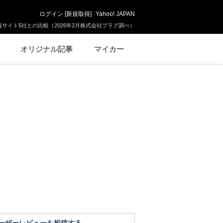
ログイン
[
新規取得
]
Yahoo! JAPAN
サイト5社との比較（2026年2月株式会社プラグ調べ）
オリジナル記事
マイカー