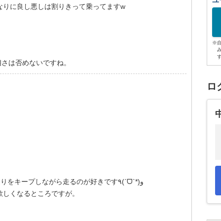
ユ
ONEなりに良し悪しは割りきって乗ってますw
※
相さは否めないですね。
ロ
個人的にはSモードで３～４０００回転辺りをキープしながら走るのが好きです٩(ˊᗜˋ*)و
欲しくなるところですが。