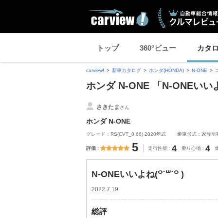
トップ
360°ビュー
カタ
carview!
新車カタログ
ホンダ(HONDA)
N-ONE
ホンダ N-ONE 「N-ONEいい
さきたま
さん
ホンダ N-ONE
グレード：RS(CVT_0.66) 2020年式
乗車形式：家族所
5
4
4
評価
走行性能
乗り心地
N-ONEいいよね(꒪˙꒳˙꒪ )
2022.7.19
総評