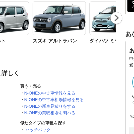
Nex
t
あ
ルト
スズキ アルトラパン
ダイハツ ミライース
申
愛
と詳しく
買う・売る
N-ONEの中古車情報を見る
N-ONEの中古車相場情報を見る
N-ONEの新車見積りをする
N-ONEの買取相場を調べる
※
似たタイプの車種を探す
ハッチバック