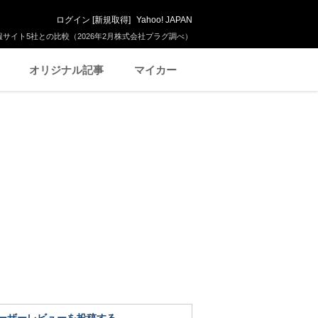
ログイン
[
新規取得
]
Yahoo! JAPAN
サイト5社との比較（2026年2月株式会社プラグ調べ）
オリジナル記事
マイカー