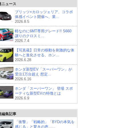
連ニュース
ブリッツ×カロッツェリア、コラボ
体感イベント開催へ、業...
2026.8.5
軽なのに6MT専用グレード!! S660
譲りのクロスミ...
2026.7.4
【写真蔵】日常の移動を刺激的な体
験へと進化させる、ホン...
2026.6.28
ホンダ新型EV「スーパーワン」が
受注1万台超え 想定...
2026.6.16
ホンダ「スーパーワン」 登場 スポ
ーティな新型EVの特徴とは
2026.6.9
連編集記事
「衝撃」「戦略的」「BYDの本気を
感じる」と驚きの声…...