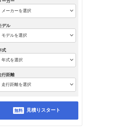
メーカー
モデル
年式
走行距離
見積りスタート