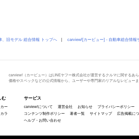
車、旧モデル 総合情報 トップへ
|
carview![カービュー] - 自動車総合
carview!（カービュー）はLINEヤフー株式会社が運営するクルマに関す
価格やスペックなどの公式情報から、ユーザーや専門家のリアルなレビューま
しむ
サービス
イカー
carview!について
運営会社
お知らせ
プライバシーポリシー
んカラ
コンテンツ制作ポリシー
著者一覧
サイトマップ
広告掲載に
ヘルプ・お問い合わせ