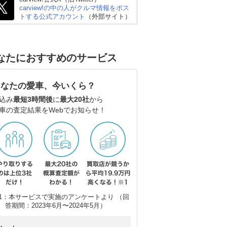
carview!の中の人がクルマ情報をポス
トする公式アカウント
（外部サイト）
なたにおすすめのサービス
日産 デイズ
ダイハツ ムーヴキャン
日
バス
あなたの愛車、今いくら？
込み
最短3時間後
に
最大20社
から
車の査定結果をWebでお知らせ！
1：本サービスで実施のアンケートより （回
答期間：2023年6月〜2024年5月）