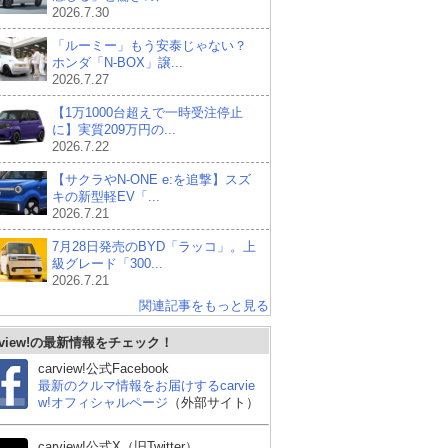
2026.7.30
「ルーミー」もう安泰じゃない？
ホンダ「N-BOX」譲...
2026.7.27
【1万1000台超えで一時受注停止
に】実質209万円の...
2026.7.22
【サクラやN-ONE e:を追撃】スズ
キの新型軽EV「...
2026.7.21
7月28日発売のBYD「ラッコ」。上
級グレード「300...
2026.7.21
関連記事をもっと見る
rview!の最新情報をチェック！
carview!公式Facebook
最新のクルマ情報をお届けするcarvie
w!オフィシャルページ
（外部サイト）
carview!公式X（旧Twitter）