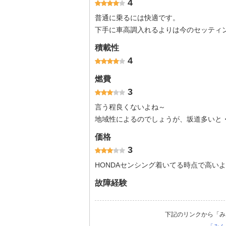
4
普通に乗るには快適です。
下手に車高調入れるよりは今のセッティ
積載性
4
燃費
3
言う程良くないよね～
地域性によるのでしょうが、坂道多いと
価格
3
HONDAセンシング着いてる時点で高いよ
故障経験
下記のリンクから「み