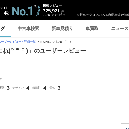
掲載レビュー
325,921
件
時点
※新車カタログのある自動車総合情報
2026.08.08
ログ
中古車検索
新車見積り
車買取
ニュース
ユーザーレビュー・評価一覧
N-ONEいいよね(꒪˙꒳˙꒪ )
よね(꒪˙꒳˙꒪ )」のユーザーレビュー
有
3
4
4
3
燃費
デザイン
積載性
価格