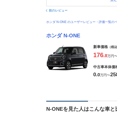
「みん
前のレビュー
ホンダ N-ONE のユーザーレビュー・評価一覧の
ホンダ N-ONE
新車価格
（税
176
.8
万円
中古車本体価
0
25
.0
万円
〜
N-ONEを見た人はこんな車