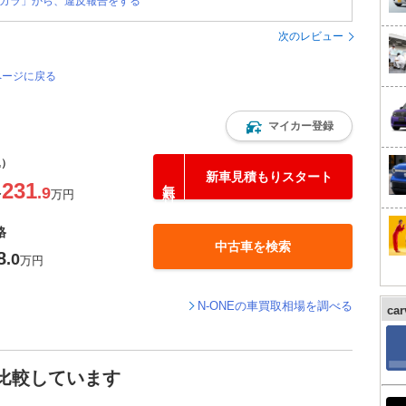
カラ」から、違反報告をする
次のレビュー
ページに戻る
マイカー登録
込）
新車見積もりスタート
231
.9
〜
万円
格
中古車を検索
8
.0
万円
N-ONEの車買取相場を調べる
ca
と比較しています