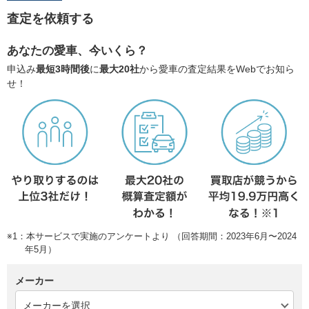
査定を依頼する
あなたの愛車、今いくら？
申込み
最短3時間後
に
最大20社
から愛車の査定結果をWebでお知ら
せ！
※1：本サービスで実施のアンケートより （回答期間：2023年6月〜2024
年5月）
メーカー