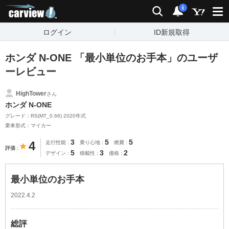
carview!
検索
通知
i
ログイン
ID新規取得
ホンダ N-ONE 「最小単位のお手本」のユーザ
ーレビュー
HighTower
さん
ホンダ N-ONE
グレード：RS(MT_0.66) 2020年式
乗車形式：マイカー
3
5
5
4
走行性能
乗り心地
燃費
評価
5
3
2
デザイン
積載性
価格
最小単位のお手本
2022.4.2
総評