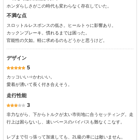
ホンダらしさがこの時代も変わらなく存在していた。
不満な点
スロットルレスポンスの低さ。ヒールトゥに影響あり。
カックンブレーキ。慣れるまでは困った。
官能性の欠如。軽に求めるのもどうかと思うけど。
デザイン
5
カッコいい⇒かわいい。
愛着が湧いて長く付き合えそう。
走行性能
3
非力ながら、下からトルクが太い市街地に合うセッティング。走
行上は困らないし、速いペースのバイパスも難なくこなす。
レブまで引っ張って加速しても、2L級の車には敵いません。