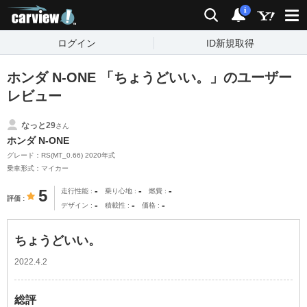
carview!
検索
通知
i
ログイン
ID新規取得
ホンダ N-ONE 「ちょうどいい。」のユーザー
レビュー
なっと29
さん
ホンダ N-ONE
グレード：RS(MT_0.66) 2020年式
乗車形式：マイカー
-
-
-
5
走行性能
乗り心地
燃費
評価
-
-
-
デザイン
積載性
価格
ちょうどいい。
2022.4.2
総評