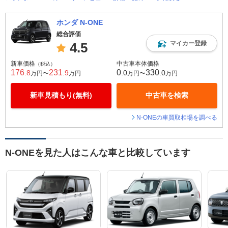
ホンダ N-ONE
総合評価
マイカー登録
4.5
新車価格
中古車本体価格
（税込）
176
231
0
330
.8
.9
.0
.0
万円〜
万円
万円〜
万円
新車見積もり(無料)
中古車を検索
N-ONEの車買取相場を調べる
N-ONEを見た人はこんな車と比較しています