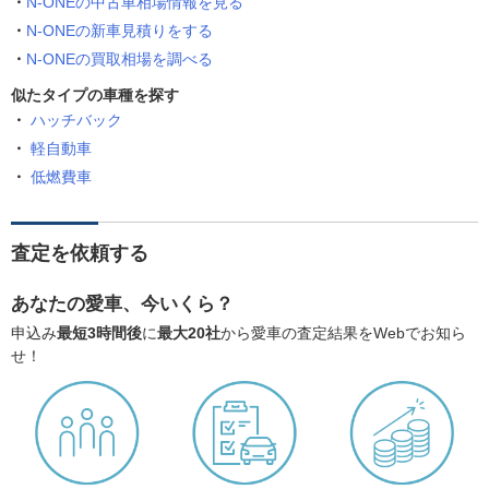
N-ONEの中古車相場情報を見る
N-ONEの新車見積りをする
N-ONEの買取相場を調べる
似たタイプの車種を探す
ハッチバック
軽自動車
低燃費車
査定を依頼する
あなたの愛車、今いくら？
申込み
最短3時間後
に
最大20社
から愛車の査定結果をWebでお知ら
せ！