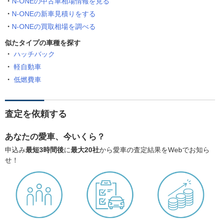
N-ONEの中古車相場情報を見る
N-ONEの新車見積りをする
N-ONEの買取相場を調べる
似たタイプの車種を探す
ハッチバック
軽自動車
低燃費車
査定を依頼する
あなたの愛車、今いくら？
申込み
最短3時間後
に
最大20社
から愛車の査定結果をWebでお知ら
せ！