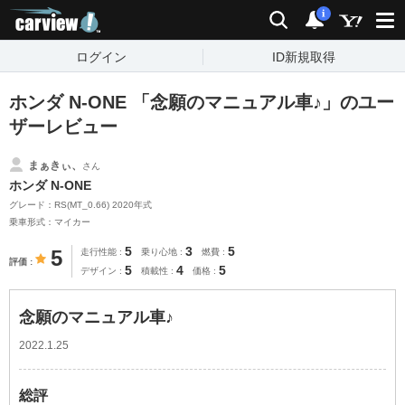
carview!
検索
通知
i
ログイン
ID新規取得
ホンダ N-ONE 「念願のマニュアル車♪」のユー
ザーレビュー
まぁきぃ、
さん
ホンダ N-ONE
グレード：RS(MT_0.66) 2020年式
乗車形式：マイカー
5
3
5
5
走行性能
乗り心地
燃費
評価
5
4
5
デザイン
積載性
価格
念願のマニュアル車♪
2022.1.25
総評