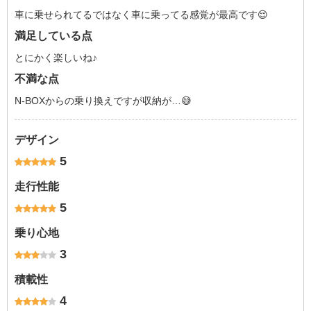
車に乗せられてるではなく車に乗ってる感覚が最高です😌
満足している点
とにかく楽しいね♪
不満な点
N-BOXからの乗り換えですが収納が…😅
デザイン
5
走行性能
5
乗り心地
3
積載性
4