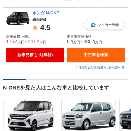
ホンダ N-ONE
総合評価
マイカー登録
4.5
新車価格
中古車本体価格
（税込）
176
231
0
330
.8
.9
.0
.0
万円〜
万円
万円〜
万円
新車見積もり(無料)
中古車を検索
N-ONEの車買取相場を調べる
N-ONEを見た人はこんな車と比較しています