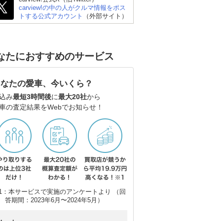
carview!の中の人がクルマ情報をポス
トする公式アカウント
（外部サイト）
日産 デイズ
日産 サクラ
ダ
なたにおすすめのサービス
バ
あなたの愛車、今いくら？
込み
最短3時間後
に
最大20社
から
車の査定結果をWebでお知らせ！
1：本サービスで実施のアンケートより （回
答期間：2023年6月〜2024年5月）