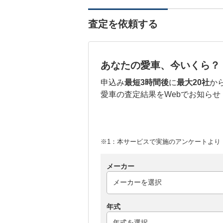
査定を依頼する
あなたの愛車、今いくら？
申込み
最短3時間後
に
最大20社
か
愛車の査定結果をWebでお知らせ
※1：本サービスで実施のアンケートより （
メーカー
年式