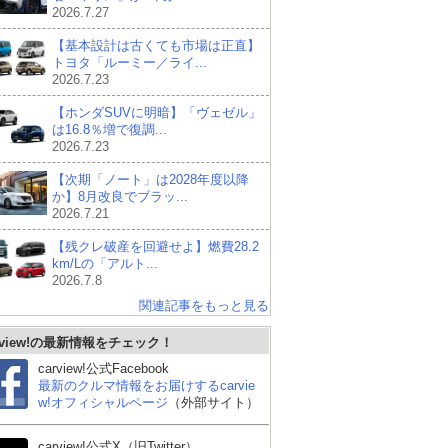
2026.7.27
【基本設計は古くても市場は正直】
トヨタ「ルーミー／ライ...
2026.7.23
【ホンダSUVに明暗】「ヴェゼル」
は16.8％増で復調...
2026.7.23
【次期「ノート」は2028年度以降
か】8月改良でブラッ...
2026.7.21
【残クレ破産を回避せよ】燃費28.2
km/Lの「アルト...
2026.7.8
関連記事をもっと見る
rview!の最新情報をチェック！
carview!公式Facebook
最新のクルマ情報をお届けするcarvie
w!オフィシャルページ
（外部サイト）
carview!公式X（旧Twitter）