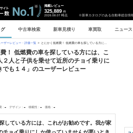
掲載レビュー
325,889
件
時点
※新車カタログのある自動車総合情報
2026.08.07
ログ
中古車検索
新車見積り
車買取
ニュース
ユーザーレビュー・評価一覧
とにかく低燃費！ 低燃費の車を探している方に...
燃費！ 低燃費の車を探している方には、こ
人２人と子供を乗せて近所のチョイ乗りに
きでも１４」のユーザーレビュー
-
-
-
-
費
デザイン
積載性
価格
を探している方には、これがお勧めです。我が家
のチョイ乗りにしか使っていませんが悪いとき