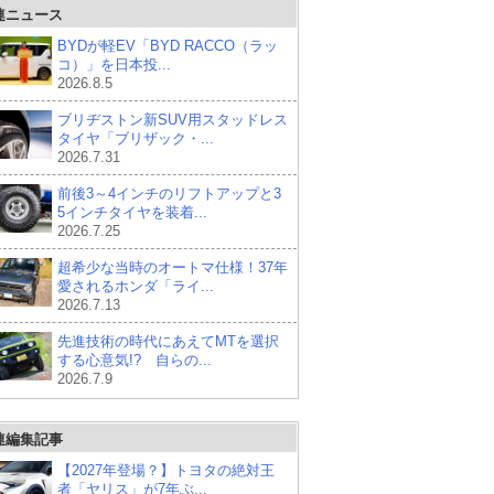
連ニュース
BYDが軽EV「BYD RACCO（ラッ
コ）」を日本投...
2026.8.5
ブリヂストン新SUV用スタッドレス
タイヤ「ブリザック・...
2026.7.31
前後3～4インチのリフトアップと3
5インチタイヤを装着...
2026.7.25
超希少な当時のオートマ仕様！37年
愛されるホンダ「ライ...
2026.7.13
先進技術の時代にあえてMTを選択
する心意気!? 自らの...
2026.7.9
連編集記事
【2027年登場？】トヨタの絶対王
者「ヤリス」が7年ぶ...