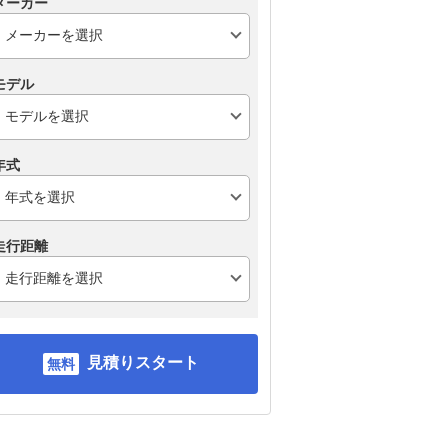
メーカー
モデル
年式
走行距離
見積りスタート