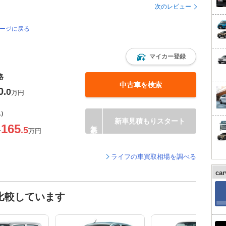
次のレビュー
ページに戻る
マイカー登録
格
中古車を検索
0
.0
万円
込）
新車見積もりスタート
165
.5
〜
万円
ライフの車買取相場を調べる
ca
比較しています