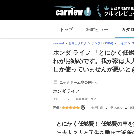
トップ
360°ビュー
カタ
carview!
新車カタログ
ホンダ(HONDA)
ライフ
ホンダ ライフ 「とにかく低
れがお勧めです。我が家は大
しか使っていませんが悪いと
ニックネーム非公開
さん
ホンダ ライフ
グレード：-
乗車形式：マイカー
5
-
-
評価
走行性能
乗り心地
燃
とにかく低燃費！ 低燃費の車
は大人２人と子供を乗せて近所