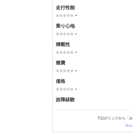
走行性能
-
乗り心地
-
積載性
-
燃費
-
価格
-
故障経験
下記のリンクから「み
「みん