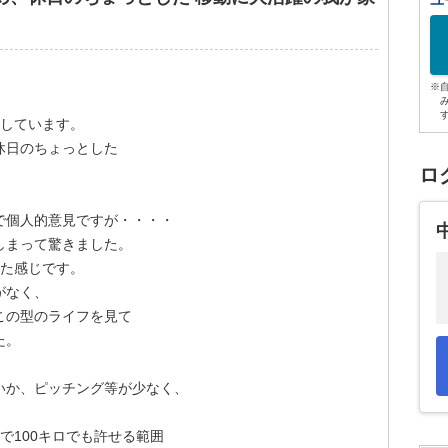
ユ
※
としています。
休日のちょっとした
ロ
で個人的意見ですが・・・・
しまって驚きました。
った感じです。
がなく、
この型のライフを見て
た。
。
いか、ピッチング等が少なく、
で100キロでも許せる範囲