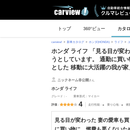
トップ
360°ビュー
カタ
carview!
新車カタログ
ホンダ(HONDA)
ライフ
ホンダ ライフ 「見る目が変
うとしています。 通勤に買
とした 移動に大活躍の我が
ニックネーム非公開
さん
ホンダ ライフ
グレード：-
乗車形式：マイカー
4
-
-
評価
走行性能
乗り心地
燃
見る目が変わった 妻の愛車も買
に買い物に、燃費も悪くないた