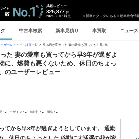
掲載レビュー
325,877
件
時点
※新車カタログのある自動車総合情報
2026.08.07
ログ
中古車検索
新車見積り
車買取
ニュース
ユーザーレビュー・評価一覧
見る目が変わった 妻の愛車も買ってから早3年...
わった 妻の愛車も買ってから早3年が過ぎよ
い物に、燃費も悪くないため、休日のちょっ
家」のユーザーレビュー
-
-
-
-
費
デザイン
積載性
価格
ってから早3年が過ぎようとしています。 通勤
め、休日のちょっとした 移動に大活躍の我が家