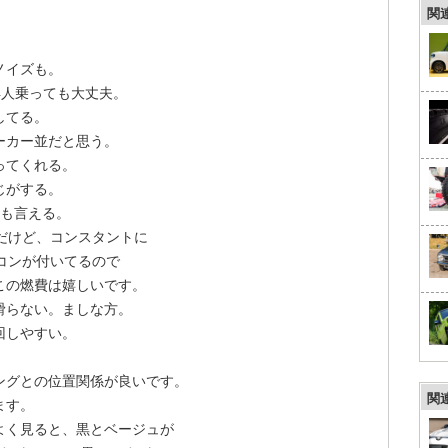
関
ノイズも。
4人乗っても大丈夫。
してる。
ーカー並だと思う。
ってくれる。
じがする。
も言える。
だけど、コンスタントに
コンが付いてるので
この燃費は嬉しいです。
滑らない。ましな方。
回しやすい。
ングとの位置関係が良いです。
関
ます。
よく見ると、黒とベージュが