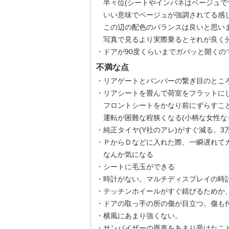
半々位(シートやインパネはベージュで
いい意味でベージュが強調されてる感
この辺の配色のバランスは良いと思い
写真で見るより実際乗るとそれが良く
・ドアが90度くらいまでガバッと開くの
不満な点
・リアゲートとバンパーの繋ぎ目のところ
・リアシートを畳んで荷室をフラットに
フロントシートをかなり前にずらすことと
運転が困難な程狭くなる(小柄な女性な
・純正タイヤ(Y社のアレ)がすぐ減る。3
・ＰからＤなどに入れた際、一瞬遅れて
なんか気になる
・シートに毛玉ができる
・時計がない。マルチディスプレイの時
・テッチンホイールがすぐ錆びるためか
・ドアの取っ手の所の傷が目立つ。傷も
・横風にあまり強くない。
・サンバイザーの恩恵をあまり受けたこ