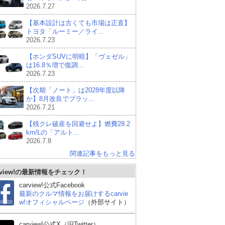
2026.7.27
【基本設計は古くても市場は正直】
トヨタ「ルーミー／ライ...
2026.7.23
【ホンダSUVに明暗】「ヴェゼル」
は16.8％増で復調...
2026.7.23
【次期「ノート」は2028年度以降
か】8月改良でブラッ...
2026.7.21
【残クレ破産を回避せよ】燃費28.2
km/Lの「アルト...
2026.7.8
関連記事をもっと見る
rview!の最新情報をチェック！
carview!公式Facebook
最新のクルマ情報をお届けするcarvie
w!オフィシャルページ
（外部サイト）
carview!公式X（旧Twitter）