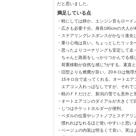
だと思いました。
満足している点
・軽にしては静か。エンジン音もロード
・広さも必要十分。身長180cmの大人が
・ステアリングレスポンスがかなり進化
・乗り心地は良い。ちょっとしたリッタ
・思ったよりコーナリングも安定して走
ちゃんと路面をしっかりつかんでる感
荷重移動が自然な感じ?がする。素直と
・旧型よりも燃費が良い。20キロは無理
15キロ台で走ってくれる。オートエア
エアコン入れっぱなしですが、それで
・軽のＦＦだけど、新潟の雪でも意外と
・オートエアコンのダイアルが大きくて
・じつはチケットホルダーが便利。
・ペダルの位置やシフトノブとステアリ
慣れればなれるほど使いやすいと思い
・ベージュの内装は明るくて良い。実は