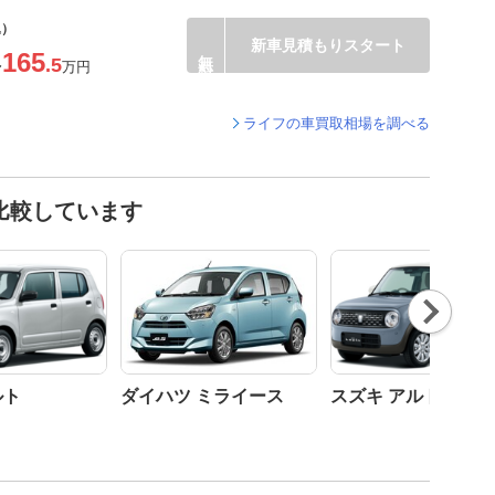
込）
新車見積もりスタート
165
.5
〜
万円
ライフの車買取相場を調べる
比較しています
Nex
t
ルト
ダイハツ ミライース
スズキ アルトラパン