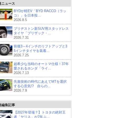
連ニュース
BYDが軽EV「BYD RACCO（ラッ
コ）」を日本投...
2026.8.5
ブリヂストン新SUV用スタッドレス
タイヤ「ブリザック・...
2026.7.31
前後3～4インチのリフトアップと3
5インチタイヤを装着...
2026.7.25
超希少な当時のオートマ仕様！37年
愛されるホンダ「ライ...
2026.7.13
先進技術の時代にあえてMTを選択
する心意気!? 自らの...
2026.7.9
連編集記事
【2027年登場？】トヨタの絶対王
者「ヤリス」が7年ぶ...