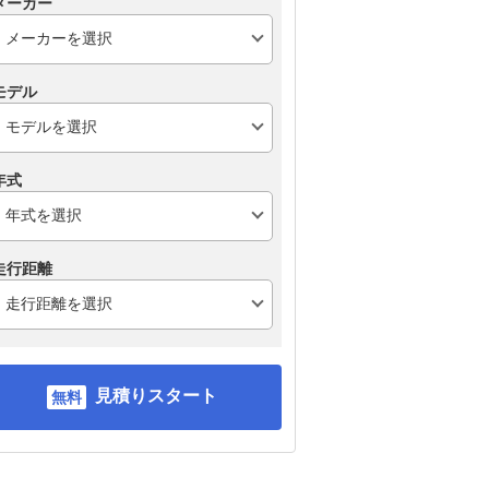
メーカー
モデル
年式
走行距離
見積りスタート