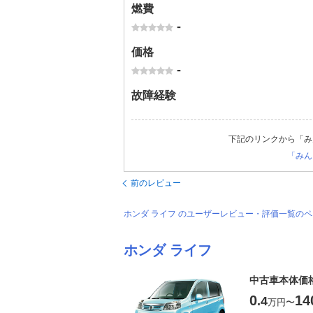
燃費
-
価格
-
故障経験
下記のリンクから「み
「みん
前のレビュー
ホンダ ライフ のユーザーレビュー・評価一覧の
ホンダ ライフ
中古車本体価
0
14
.4
万円
〜