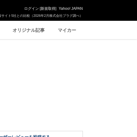
ログイン
[
新規取得
]
Yahoo! JAPAN
サイト5社との比較（2026年2月株式会社プラグ調べ）
オリジナル記事
マイカー