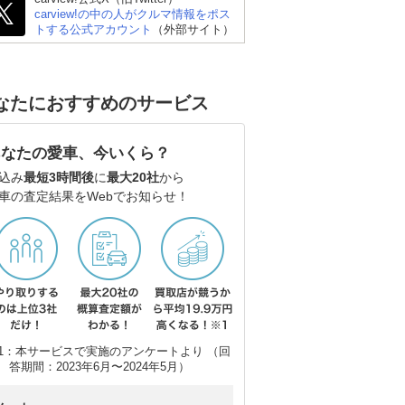
carview!の中の人がクルマ情報をポス
トする公式アカウント
（外部サイト）
なたにおすすめのサービス
あなたの愛車、今いくら？
込み
最短3時間後
に
最大20社
から
車の査定結果をWebでお知らせ！
1：本サービスで実施のアンケートより （回
答期間：2023年6月〜2024年5月）