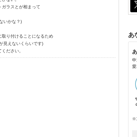
トガラスとが相まって
ないかな？)
あ
に取り付けることになるため
が見えないくらいです)
てください。
申
愛
※