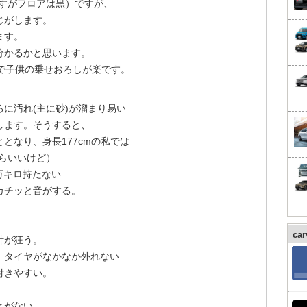
すがフロアは黒）ですが、
じがします。
ます。
分かるかと思います。
で子供の乗せおろしが楽です。
に汚れ(主に砂)が溜まり易い
します。そうすると、
なり、身長177cmの私では
らいいけど）
万キロ持たない
カチッと音がする。
ca
計が狂う。
、タイヤがなかなか外れない
付きやすい。
とがない。