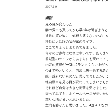
2007.1.9
総評
見る目が変わった
妻の愛車も買ってから早3年が過ぎよう
通勤に買い物に、燃費も悪くないため、
移動に大活躍の我が家のライフ。
ここでちょっとまとめてみました。
何かのご参考になれば幸いです。あくま
前期型のライフからあまりにも変わって
内装の質感が一気に2ランクくらい上が
今まで軽というと、内装は黒一色で丸み
統一感もないものだと思ってましたが、
軽自動車を見る目が変わってしまいまし
それほど自分は大きな衝撃を受けました
乗ってみても、ホイールベースが長いせ
乗り心地が良いと思いました。
室内も静かだと思いました。4速ＡＴなの