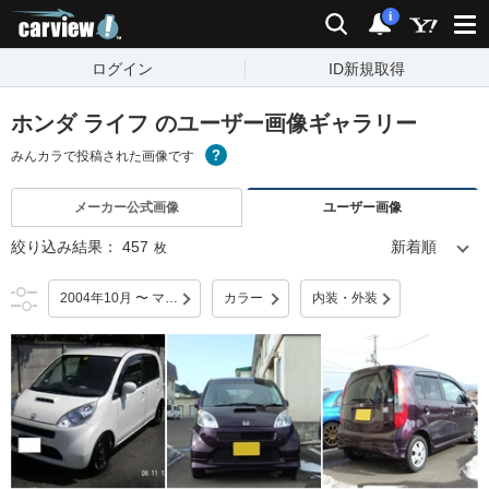
carview!
検索
通知
i
ログイン
ID新規取得
ホンダ ライフ のユーザー画像ギャラリー
みんカラで投稿された画像です
メーカー公式画像
ユーザー画像
絞り込み結果：
457
枚
2004年10月 〜 マイナーチェンジ
カラー
内装・外装