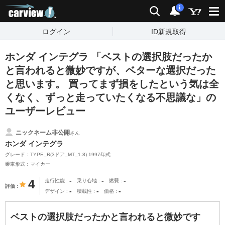
carview!
検索
通知
i
ログイン
ID新規取得
ホンダ インテグラ 「ベストの選択肢だったか
と言われると微妙ですが、ベターな選択だった
と思います。 買ってまず損をしたという気は全
くなく、ずっと走っていたくなる不思議な」の
ユーザーレビュー
ニックネーム非公開
さん
ホンダ インテグラ
グレード：TYPE_R(3ドア_MT_1.8) 1997年式
乗車形式：マイカー
-
-
-
4
走行性能
乗り心地
燃費
評価
-
-
-
デザイン
積載性
価格
ベストの選択肢だったかと言われると微妙です