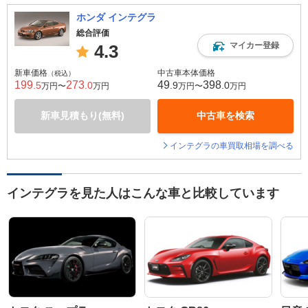
ホンダ インテグラ
総合評価
マイカー登録
4.3
新車価格
中古車本体価格
（税込）
199
273
49
398
.5
.0
.9
.0
万円〜
万円
万円〜
万円
新車見積もり(無料)
中古車を検索
インテグラの車買取相場を調べる
インテグラを見た人はこんな車と比較しています