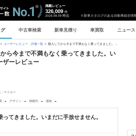
掲載レビュー
326,009
件
時点
※新車カタログのある自動車総合情報
2026.08.09
ログ
中古車検索
新車見積り
車買取
ニュース
ユーザーレビュー・評価一覧
購入してから今まで不満もなく乗ってきました。...
てから今まで不満もなく乗ってきました。い
ーザーレビュー
式：マイカー
-
-
-
-
費
デザイン
積載性
価格
乗ってきました。いまだに手放せません。