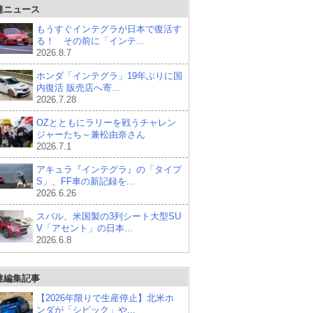
連ニュース
もうすぐインテグラが日本で復活す
る！ その前に「インテ...
2026.8.7
ホンダ「インテグラ」19年ぶりに国
内復活 販売店へ寄...
2026.7.28
OZとともにラリーを戦うチャレン
ジャーたち～兼松由奈さん
2026.7.1
アキュラ『インテグラ』の「タイプ
S」、FF車の新記録を...
2026.6.26
スバル、米国製の3列シート大型SU
V「アセント」の日本...
2026.6.8
連編集記事
【2026年限りで生産停止】北米ホ
ンダが「シビック」や...