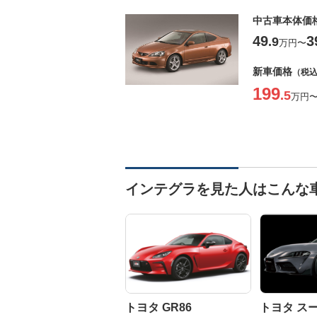
中古車本体価
49
3
.9
万円
〜
新車価格
（税
199
.5
万円
インテグラを見た人はこんな
トヨタ GR86
トヨタ ス