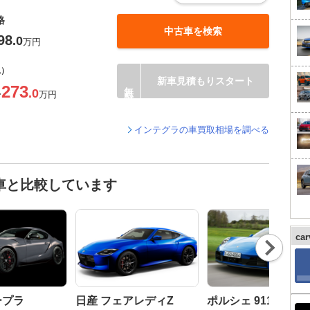
格
中古車を検索
98
.0
万円
込）
新車見積もりスタート
273
.0
〜
万円
インテグラの車買取相場を調べる
車と比較しています
ca
Nex
t
ープラ
日産 フェアレディZ
ポルシェ 911