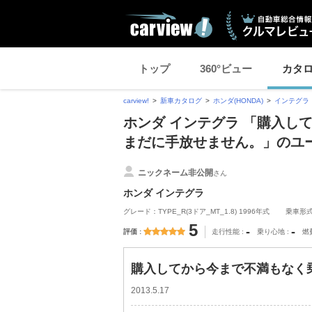
トップ
360°ビュー
カタ
carview!
新車カタログ
ホンダ(HONDA)
インテグラ
ホンダ インテグラ 「購入し
まだに手放せません。」のユ
ニックネーム非公開
さん
ホンダ インテグラ
グレード：TYPE_R(3ドア_MT_1.8) 1996年式
乗車形
5
-
-
評価
走行性能
乗り心地
燃
購入してから今まで不満もなく
2013.5.17