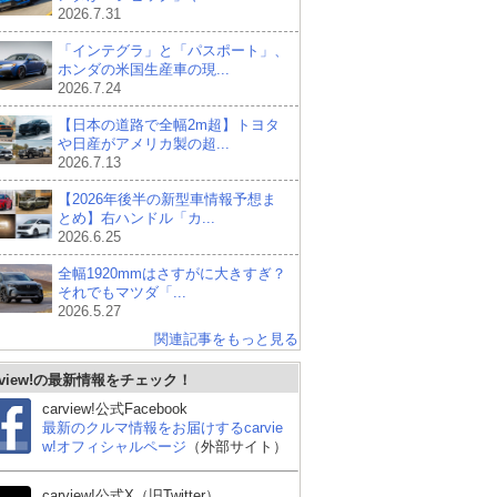
2026.7.31
「インテグラ」と「パスポート」、
ホンダの米国生産車の現...
2026.7.24
【日本の道路で全幅2m超】トヨタ
や日産がアメリカ製の超...
2026.7.13
【2026年後半の新型車情報予想ま
とめ】右ハンドル「カ...
2026.6.25
全幅1920mmはさすがに大きすぎ？
それでもマツダ「...
2026.5.27
関連記事をもっと見る
rview!の最新情報をチェック！
carview!公式Facebook
最新のクルマ情報をお届けするcarvie
w!オフィシャルページ
（外部サイト）
スバル BRZ
シボレー コルベット ク
フ
carview!公式X（旧Twitter）