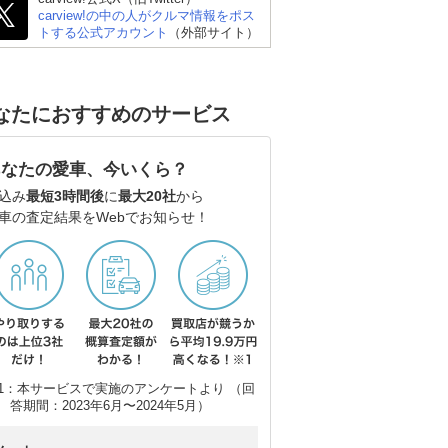
ーペ
エ
carview!の中の人がクルマ情報をポス
トする公式アカウント
（外部サイト）
なたにおすすめのサービス
あなたの愛車、今いくら？
込み
最短3時間後
に
最大20社
から
車の査定結果をWebでお知らせ！
1：本サービスで実施のアンケートより （回
答期間：2023年6月〜2024年5月）