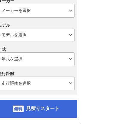
メーカー
モデル
年式
走行距離
見積りスタート