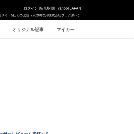
ログイン
[
新規取得
]
Yahoo! JAPAN
サイト5社との比較（2026年2月株式会社プラグ調べ）
オリジナル記事
マイカー